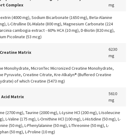
rt Complex
mg
extrin (4000 mg), Sodium Bicarbonate (1650 mg), Beta-Alanine
mg), L-Citrulline DL-Malate (800 mg), Magnesium Carbonate (224
arcinia cambogia extract - 60% HCA (10 mg), D-Biotin (820 mcg),
um Picolinate (53 mcg)
6230
-Creatine Matrix
mg
ne Monohydrate, MicronTec Micronized Creatine Monohydrate,
ne Pyruvate, Creatine Citrate, Kre-Alkalyn® (Buffered Creatine
drate) of which Creatine (5473 mg)
5610
 Acid Matrix
mg
ine (2700 mg), Taurine (2000 mg), L-Lysine HCl (200 mg), L-Isoleucine
), L-Valine (175 mg), L-Ornithine HCl (100 mg), L-Histidine (50 mg), L-
nine (50 mg), L-Phenylalanine (50 mg), L-Threonine (50 mg), L-
phan (50 mg), L-Proline (10 mg)