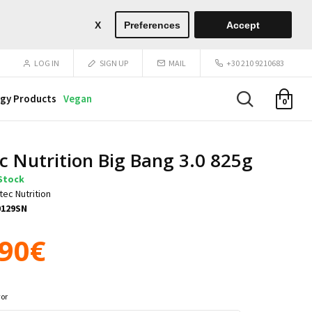
X
Preferences
Accept
LOG IN
SIGN UP
MAIL
+30 210 9210683
gy Products
Vegan
0
ec Nutrition Big Bang 3.0 825g
 Stock
tec Nutrition
0129SN
.90€
vor