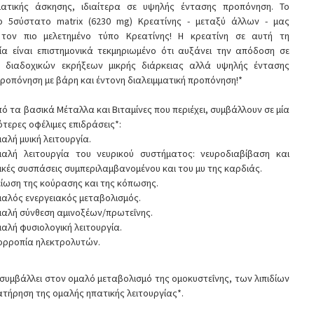
ατικής άσκησης, ιδιαίτερα σε υψηλής έντασης προπόνηση. Το
ο 5σύστατο matrix (6230 mg) Κρεατίνης - μεταξύ άλλων - μας
 τον πιο μελετημένο τύπο Κρεατίνης! Η κρεατίνη σε αυτή τη
ία είναι επιστημονικά τεκμηριωμένο ότι αυξάνει την απόδοση σε
ς διαδοχικών εκρήξεων μικρής διάρκειας αλλά υψηλής έντασης
ροπόνηση με βάρη και έντονη διαλειμματική προπόνηση!*
ό τα βασικά Μέταλλα και Βιταμίνες που περιέχει, συμβάλλουν σε μία
ότερες οφέλιμες επιδράσεις*:
αλή μυική λειτουργία.
αλή λειτουργία του νευρικού συστήματος: νευροδιαβίβαση και
ικές συσπάσεις συμπεριλαμβανομένου και του μυ της καρδιάς.
ίωση της κούρασης και της κόπωσης.
αλός ενεργειακός μεταβολισμός.
αλή σύνθεση αμινοξέων/πρωτεΐνης.
αλή φυσιολογική λειτουργία.
ορροπία ηλεκτρολυτών.
 συμβάλλει στον ομαλό μεταβολισμό της ομοκυστεΐνης, των λιπιδίων
ιατήρηση της ομαλής ηπατικής λειτουργίας*.