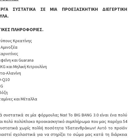
ΕΡΓΑ ΣΥΣΤΑΤΙΚΑ ΣΕ ΜΙΑ ΠΡΟΕΞΑΣΚΗΤΙΚΗ ΔΙΕΓΕΡΤΙΚΗ
ΥΛΑ.
ΙΚΕΣ ΠΛΗΡΟΦΟΡΙΕΣ.
τύπους Κρεατίνης
 Αμινοξέα
Καρνιτίνες
φεΐνη και Guarana
KG και Μηλική Κιτρουλίνη
τα-Αλανίνη
O-Q10
KG
βόζη
ταμίνες και Μέταλλα
ά συστατικά σε μία φόρμουλα; Ναι! Το BIG BANG 3.0 είναι ένα πολύ
αι πολύ πολύπλοκο προεκασκητικό συμπλήρωμα που μας παρέχει 54
συστατικά χωρίς πολλή ποσότητα Υδατανθράκων! Αυτό το προϊόν
διαστεί σχολαστικά για να στηρίζει το σώμα μας κατά τη διάρκεια