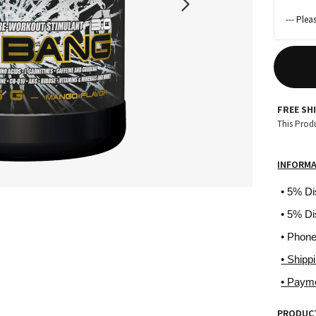
FREE SH
This Produ
INFORM
• 5% D
• 5% Di
• Phon
• Shipp
• Paym
PRODUCT