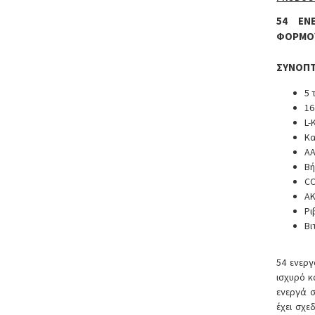
54 ΕΝ
ΦΟΡΜΟ
ΣΥΝΟΠΤ
5 
16
L-
Κα
AA
Βή
C
A
Ρι
Βι
54 ενεργ
ισχυρό κ
ενεργά 
έχει σχε