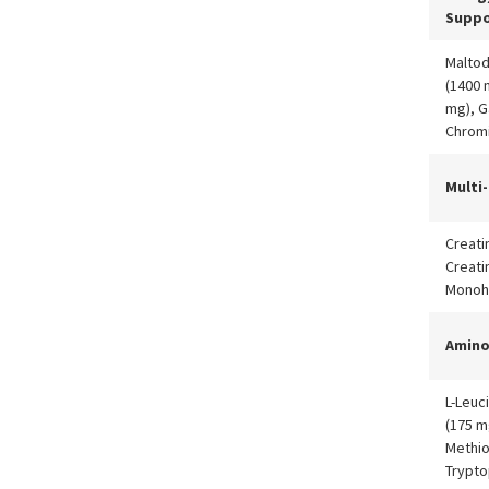
Suppo
Maltod
(1400 
mg), G
Chromi
Multi
Creati
Creati
Monohy
Amino
L-Leuc
(175 mg
Methio
Trypto