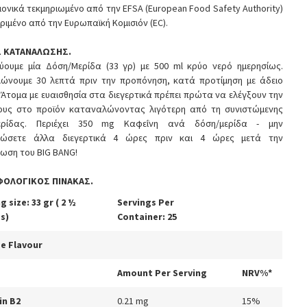
μονικά τεκμηριωμένο από την EFSA (European Food Safety Authority)
κριμένο από την Ευρωπαϊκή Κομισιόν (EC).
Σ ΚΑΤΑΝΑΛΩΣΗΣ.
νύουμε μία Δόση/Μερίδα (33 γρ) με 500 ml κρύο νερό ημερησίως.
ώνουμε 30 λεπτά πριν την προπόνηση, κατά προτίμηση με άδειο
 Άτομα με ευαισθησία στα διεγερτικά πρέπει πρώτα να ελέγξουν την
ους στο προϊόν καταναλώνοντας λιγότερη από τη συνιστώμενης
ερίδας. Περιέχει 350 mg Καφεΐνη ανά δόση/μερίδα - μην
ώσετε άλλα διεγερτικά 4 ώρες πριν και 4 ώρες μετά την
ωση του BIG BANG!
ΦΟΛΟΓΙΚΟΣ ΠΙΝΑΚΑΣ.
g size: 33 gr ( 2 ½
Servings Per
s)
Container: 25
e Flavour
Amount Per Serving
NRV%*
in B2
0.21 mg
15%