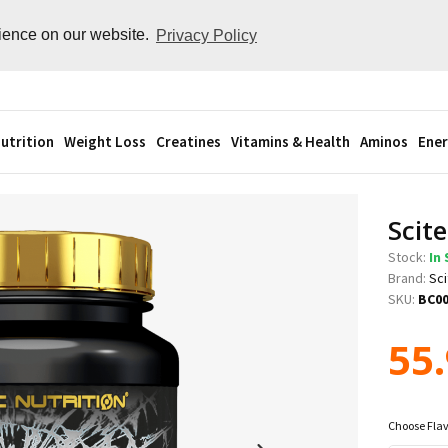
rience on our website.
Privacy Policy
utrition
Weight Loss
Creatines
Vitamins & Health
Aminos
Ener
Scit
Stock:
In
Brand:
Sci
SKU:
BC0
55
Choose Fla