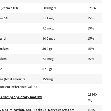
n
(Vitamin B3)
100 mg NE
625%
in B6
0.21 mg
15%
n
7.5 mcg
15%
Acid
30.0 mcg
15%
esium
56.2 gr
15%
mium
6.1 mcg
15%
ne
82.5 gr
ine
(total amount)
350 mg
utrient Reference Values
28960
BANG” proprietary matrix:
mg
y Optimization, Anti-Fatigue, Nervous System
8085