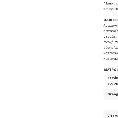
* Eπιστη
και εγκε
ΟΔΗΓΙΕ
Αναμειγ
Καταναλ
στομάχι.
ανοχή τ
δόσης/μ
καταναλ
κατανάλ
ΔΙΑΤΡΟ
Servin
scoop
Orang
Vitam