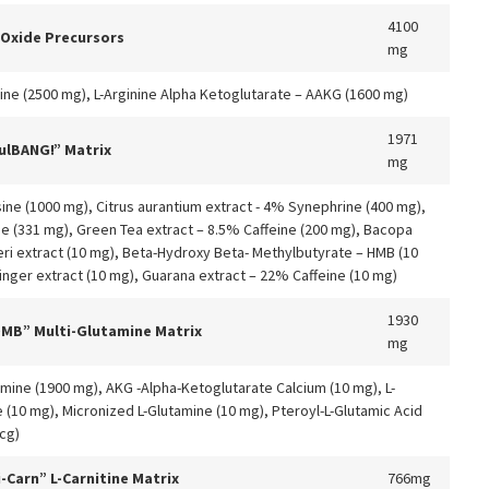
4100
c Oxide Precursors
mg
nine (2500 mg), L-Arginine Alpha Ketoglutarate – AAKG (1600 mg)
1971
ulBANG!” Matrix
mg
sine (1000 mg), Citrus aurantium extract - 4% Synephrine (400 mg),
ne (331 mg), Green Tea extract – 8.5% Caffeine (200 mg), Bacopa
ri extract (10 mg), Beta-Hydroxy Beta- Methylbutyrate – HMB (10
inger extract (10 mg), Guarana extract – 22% Caffeine (10 mg)
1930
MB” Multi-Glutamine Matrix
mg
amine (1900 mg), AKG -Alpha-Ketoglutarate Calcium (10 mg), L-
e (10 mg), Micronized L-Glutamine (10 mg), Pteroyl-L-Glutamic Acid
cg)
-Carn” L-Carnitine Matrix
766mg