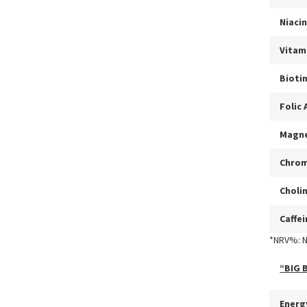
Niaci
Vitam
Bioti
Folic 
Magn
Chro
Choli
Caffe
*NRV%: N
“BIG 
Energ