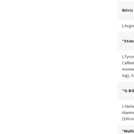
Nitri
L-Argi
“Stim
L-Tyro
Caffei
monnie
mg), G
“G-BO
L-Glut
Alanin
(330 m
“Multi