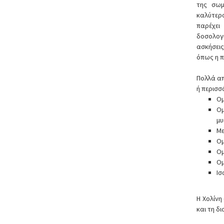
της σωμ
καλύτερ
παρέχει
δοσολογ
ασκήσει
όπως η π
Πολλά απ
ή περισσ
Ομ
Ομ
μυ
Με
Ομ
Ομ
Ομ
Ισ
Η Χολίνη
και τη δ