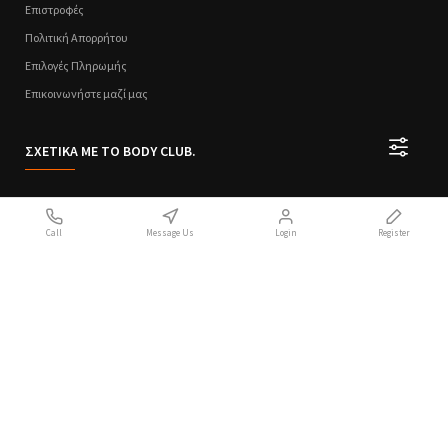
Επιστροφές
Πολιτική Απορρήτου
Επιλογές Πληρωμής
Επικοινωνήστε μαζί μας
ΣΧΕΤΙΚΑ ΜΕ ΤΟ BODY CLUB.
Ποιοι Είμαστε
Call
Message Us
Login
Register
Sitemap
Όροι Χρήσης
Πολιτική Απορρήτου
Handcrafted with 💙 in Athens