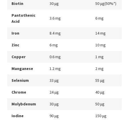
Biotin
30 μg
50 μg(50%*)
Pantothenic
3.6 mg
6 mg
Acid
Iron
8.4 mg
14 mg
Zinc
6 mg
10 mg
Copper
0.6 mg
1 mg
Manganese
1.2 mg
2 mg
Selenium
33 μg
55 μg
Chrome
24 μg
40 μg
Molybdenum
30 μg
50 μg
Iodine
90 μg
150 μg