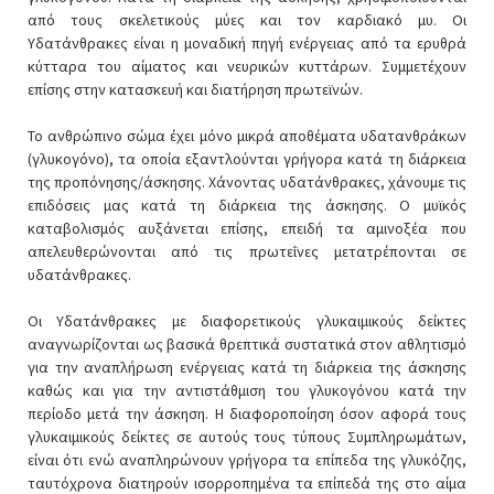
από τους σκελετικούς μύες και τον καρδιακό μυ. Οι
Υδατάνθρακες είναι η μοναδική πηγή ενέργειας από τα ερυθρά
κύτταρα του αίματος και νευρικών κυττάρων. Συμμετέχουν
επίσης στην κατασκευή και διατήρηση πρωτεϊνών.
Το ανθρώπινο σώμα έχει μόνο μικρά αποθέματα υδατανθράκων
(γλυκογόνο), τα οποία εξαντλούνται γρήγορα κατά τη διάρκεια
της προπόνησης/άσκησης. Χάνοντας υδατάνθρακες, χάνουμε τις
επιδόσεις μας κατά τη διάρκεια της άσκησης. Ο μυϊκός
καταβολισμός αυξάνεται επίσης, επειδή τα αμινοξέα που
απελευθερώνονται από τις πρωτεΐνες μετατρέπονται σε
υδατάνθρακες.
Οι Υδατάνθρακες με διαφορετικούς γλυκαιμικούς δείκτες
αναγνωρίζονται ως βασικά θρεπτικά συστατικά στον αθλητισμό
για την αναπλήρωση ενέργειας κατά τη διάρκεια της άσκησης
καθώς και για την αντιστάθμιση του γλυκογόνου κατά την
περίοδο μετά την άσκηση. Η διαφοροποίηση όσον αφορά τους
γλυκαιμικούς δείκτες σε αυτούς τους τύπους Συμπληρωμάτων,
είναι ότι ενώ αναπληρώνουν γρήγορα τα επίπεδα της γλυκόζης,
ταυτόχρονα διατηρούν ισορροπημένα τα επίπεδά της στο αίμα