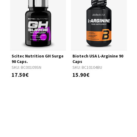
gr
Scitec Nutrition GH Surge
Biotech USA L-Arginine 90
B
90 Caps.
Caps
3
SKU:
BC00109SN
SKU:
BC10104BU
S
17.50€
15.90€
3