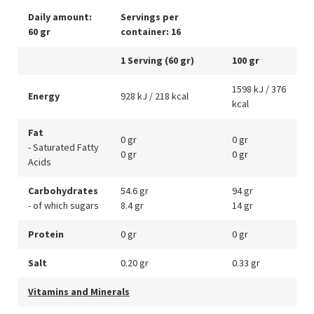
Daily amount:
Servings per
60 gr
container: 16
1 Serving (60 gr)
100 gr
1598 kJ / 376
Energy
928 kJ / 218 kcal
kcal
Fat
0 gr
0 gr
- Saturated Fatty
0 gr
0 gr
Acids
Carbohydrates
54.6 gr
94 gr
- of which sugars
8.4 gr
14 gr
Protein
0 gr
0 gr
Salt
0.20 gr
0.33 gr
Vitamins and Minerals