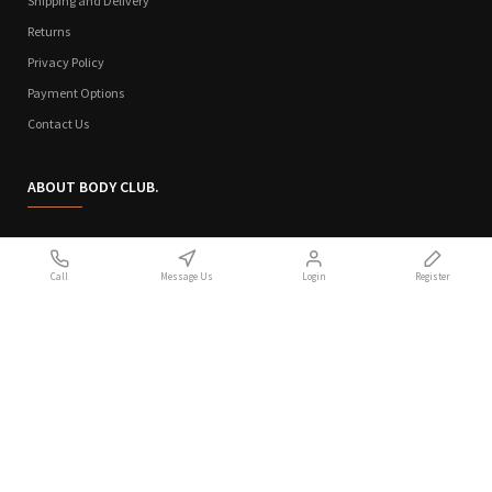
Shipping and Delivery
Returns
Privacy Policy
Payment Options
Contact Us
ABOUT BODY CLUB.
Who We Are
Call
Message Us
Login
Register
Sitemap
Terms of Use
Privacy Policy