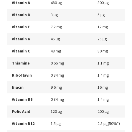
Vitamin A
480 μg
800 μg
Vitamin D
3 μg
5 μg
Vitamin E
7.2 mg
12 mg
Vitamin K
45 μg
75 μg
Vitamin C
48 mg
80 mg
Thiamine
0.66 mg
1.1 mg
Riboflavin
0.84 mg
1.4 mg
Niacin
9.6 mg
16 mg
Vitamin B6
0.84 mg
1.4 mg
Folic Acid
120 μg
200 μg
Vitamin B12
1.5 μg
2.5 μg(50%*)