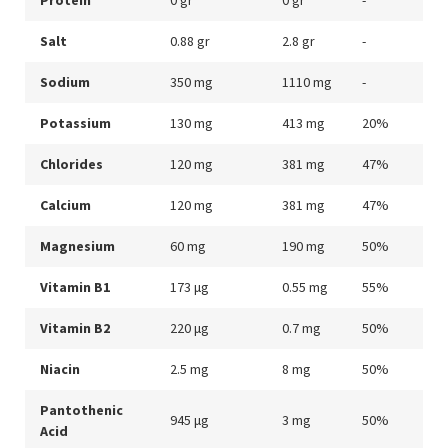
Salt
0.88 gr
2.8 gr
-
Sodium
350 mg
1110 mg
-
Potassium
130 mg
413 mg
20%
Chlorides
120 mg
381 mg
47%
Calcium
120 mg
381 mg
47%
Magnesium
60 mg
190 mg
50%
Vitamin B1
173 μg
0.55 mg
55%
Vitamin B2
220 μg
0.7 mg
50%
Niacin
2.5 mg
8 mg
50%
Pantothenic
945 μg
3 mg
50%
Acid