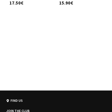
17.50€
15.90€
3
FIND US
JOIN THE CLUB