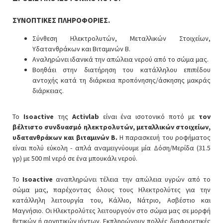
ΣΥΝΟΠΤΙΚΕΣ ΠΛΗΡΟΦΟΡΙΕΣ.
Σύνθεση Ηλεκτρολυτών, Μεταλλικών Στοιχείων,
Υδατανθράκων και Βιταμινών B.
Αναληρώνει ιδανικά την απώλεια νερού από το σώμα μας.
Βοηθάει στην διατήρηση του κατάλληλου επιπέδου
αντοχής κατά τη διάρκεια προπόνησης/άσκησης μακράς
διάρκειας.
Το
Isoactive
της
Activlab
είναι ένα ισοτονικό ποτό με
τον
βέλτιστο συνδυασμό ηλεκτρολυτών, μεταλλικών στοιχείων,
υδατανθράκων και βιταμινών B.
Η παρασκευή του ροφήματος
είναι πολύ εύκολη - απλά αναμειγνύουμε μία Δόση/Μερίδα (31.5
γρ) με 500 ml νερό σε ένα μπουκάλι νερού.
Το
Isoactive
αναπληρώνει τέλεια την απώλεια υγρών από το
σώμα μας, παρέχοντας όλους τους Ηλεκτρολύτες για την
κατάλληλη λειτουργία του, Κάλλιο, Νάτριο, Ασβέστιο και
Μαγνήσιο. Οι Ηλεκτρολύτες λειτουργούν στο σώμα μας σε μορφή
θετικών ή αρνητικών ιόντων. Εκπληρώνουν πολλές διαφορετικές