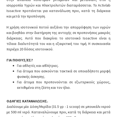
ισορροπία Υγρών και Ηλεκτρολυτών διαταράσσεται. Το Activlab
Isoactive προτείνεται για κατανάλωση πριν, κατά τη διάρκεια
και μετά την προπόνηση.
Η χρήση ισοτονικού ποτού αυξάνει την απορρόφηση των υγρών
και βοηθάει στην διατήρηση της αντοχής σε προπονήσεις μακράς
διάρκειας. Αυτό που διακρίνει το ισοτονικό Isoactive είναι η
τέλεια διαλυτότητά του και η εξαιρετική του τιμή. Η συσκευασία
περιέχει 20 δόσεις ισοτονικού.
ΓΙΑ ΠΟΙΟΥΣ/ΕΣ?
Για αθλητές και αθλήτριες.
Για άτομα που ασκούνται τακτικά σε οποιαδήποτε μορφή
φυσικής άσκησης.
Για άτομα που προπονούνται σε εξωτερικούς χώρους,
εκτεθιμένα στη ζέστη και τον ήλιο.
ΟΔΗΓΙΕΣ ΚΑΤΑΝΑΛΩΣΗΣ.
Διαλύουμε μία Δόση/Μερίδα (31.5 γρ - 1 scoop) σε μπουκάλι νερού
με 500 ml νερό. Καταναλώνουμε πριν, κατά τη διάρκεια και μετά