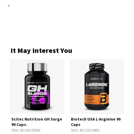
<
It May Interest You
gr
Scitec Nutrition GH Surge
Biotech USA L-Arginine 90
B
90 Caps.
Caps
3
SKU:
BC00109SN
SKU:
BC10104BU
S