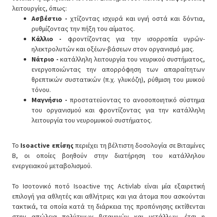
λειτουργίες, όπως:
Ασβέστιο -
χτίζοντας ισχυρά και υγιή οστά και δόντια,
ρυθμίζοντας την πήξη του αίματος.
Κάλλιο -
φροντίζοντας για την ισορροπία υγρών-
ηλεκτρολυτών και οξέων-βάσεων στον οργανισμό μας.
Νάτριο -
κατάλληλη λειτουργία του νευρικού συστήματος,
ενεργοποιώντας την απορρόφηση των απαραίτητων
θρεπτικών συστατικών (π.χ. γλυκόζη), ρύθμιση του μυικού
τόνου.
Μαγνήσιο -
προστατεύοντας το ανοσοποιητικό σύστημα
του οργανισμού και φροντίζοντας για την κατάλληλη
λειτουργία του νευρομυικού συστήματος.
Το
Isoactive επίσης
περιέχει τη βέλτιστη δοσολογία σε Βιταμίνες
B, οι οποίες βοηθούν στην διατήρηση του κατάλληλου
ενεργειακού μεταβολισμού.
Το Ισοτονικό ποτό Isoactive της Activlab είναι μία εξαιρετική
επιλογή για αθλητές και αθλήτριες και για άτομα που ασκούνται
τακτικά, τα οποία κατά τη διάρκεια της προπόνησης εκτίθενται
στην απώλεια πολύτιμων βιταμινών και μετάλλων, έτσι η