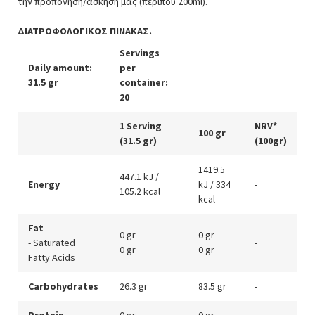
την προπόνηση/άσκησή μας (περίπου 200ml).
ΔΙΑΤΡΟΦΟΛΟΓΙΚΟΣ ΠΙΝΑΚΑΣ.
Servings
Daily amount:
per
31.5 gr
container:
20
1 Serving
NRV*
100 gr
(31.5 gr)
(100gr)
1419.5
447.1 kJ /
Energy
kJ / 334
-
105.2 kcal
kcal
Fat
0 gr
0 gr
- Saturated
-
0 gr
0 gr
Fatty Acids
Carbohydrates
26.3 gr
83.5 gr
-
Protein
0 gr
0 gr
-