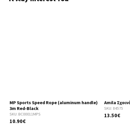
ι
MP Sports Speed Rope (aluminum handle)
Amila Σχοιν
3m Red-Black
SKU:
84575
SKU:
BC00011MPS
13.50€
10.90€