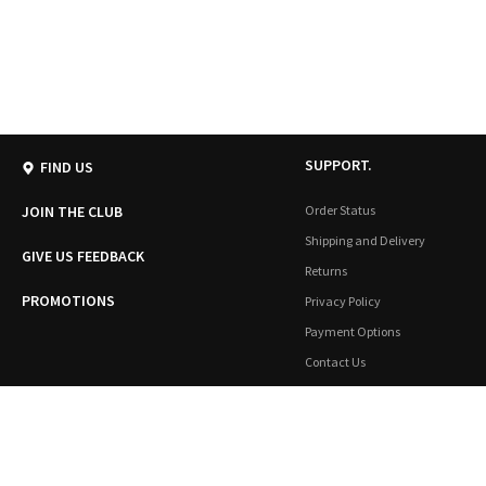
SUPPORT.
FIND US
JOIN THE CLUB
Order Status
Shipping and Delivery
GIVE US FEEDBACK
Returns
PROMOTIONS
Privacy Policy
Payment Options
Contact Us
Handcrafted with 💙 in Athens