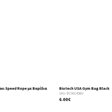
άκι Speed Rope με Βαρίδια
Biotech USA Gym Bag Black
SKU:
BC90140BU
6.00€