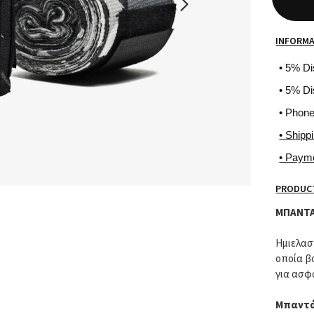
INFORM
• 5% D
• 5% Di
• Phon
• Shipp
• Paym
PRODUCT
ΜΠΑΝΤΑ
Ημιελασ
οποία β
για ασφ
Μπαντά