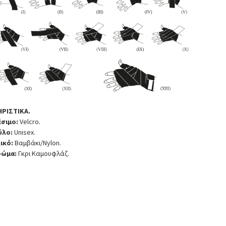
ΡΙΣΤΙΚΑ.
σιμο:
Velcro.
ύλο:
Unisex.
ικό:
Βαμβάκι/Nylon.
ρώμα:
Γκρι Καμουφλάζ.