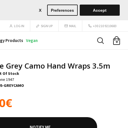
X
Preferences
Accept
LOG IN
SIGN UP
MAIL
+30 210 9210683
gy Products
Vegan
0
e Grey Camo Hand Wraps 3.5m
t Of Stock
one 1947
05-GREYCAMO
90€
NOTIFY ME