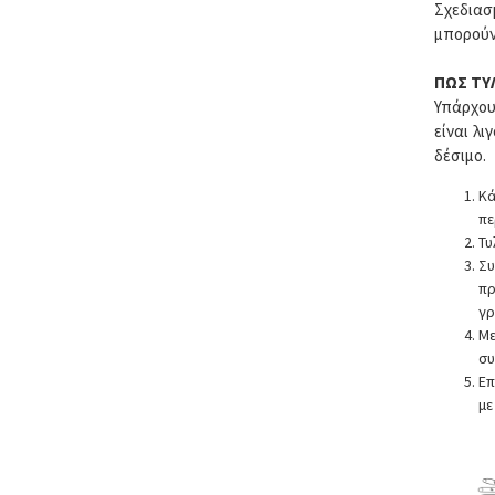
Σχεδιασ
μπορούν
ΠΩΣ ΤΥ
Υπάρχου
είναι λ
δέσιμο.
Κά
πε
Τυ
Συ
πρ
γρ
Μ
συ
Επ
με