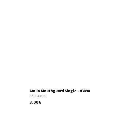
Amila Mouthguard Single - 43890
SKU:
43890
S
3.00€