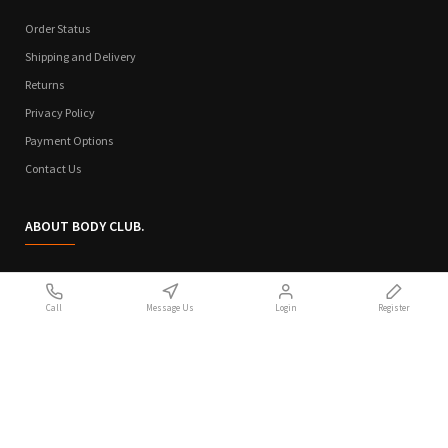
Order Status
Shipping and Delivery
Returns
Privacy Policy
Payment Options
Contact Us
ABOUT BODY CLUB.
Who We Are
Call
Message Us
Login
Register