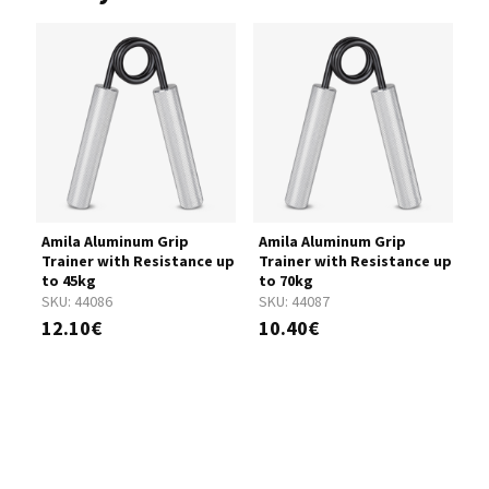
Amila Aluminum Grip
Amila Aluminum Grip
A
Trainer with Resistance up
Trainer with Resistance up
T
to 45kg
to 70kg
t
SKU:
44086
SKU:
44087
S
12.10€
10.40€
1