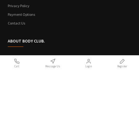
Privacy Policy
Payment Options
Contact Us
ABOUT BODY CLUB.
Who We Are
Call
Message Us
Login
Register
Sitemap
Terms of Use
Privacy Policy
Handcrafted with 💙 in Athens