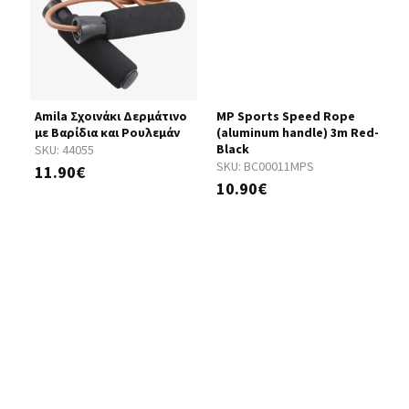
Amila Σχοινάκι Δερμάτινο
MP Sports Speed Rope
A
με Βαρίδια και Ρουλεμάν
(aluminum handle) 3m Red-
μ
Black
SKU:
44055
S
SKU:
BC00011MPS
11.90€
1
10.90€