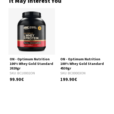
It May Interest You
ON - Optimum Nutrition
ON - Optimum Nutrition
S
rd
100% Whey Gold Standard
100% Whey Gold Standard
W
2020gr
4530gr
5
SKU:
BC10002ON
SKU:
BC00003ON
S
99.90€
199.90€
2