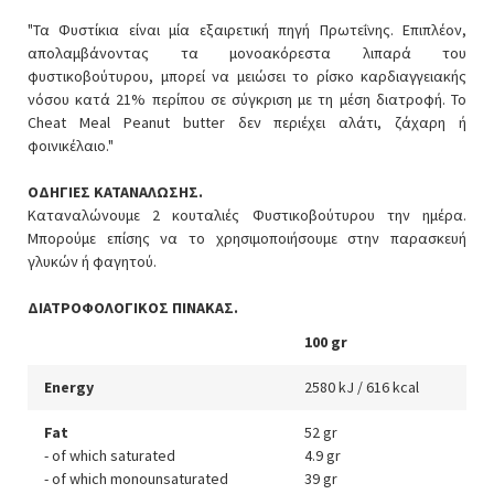
"Τα Φυστίκια είναι μία εξαιρετική πηγή Πρωτεΐνης. Επιπλέον,
απολαμβάνοντας τα μονοακόρεστα λιπαρά του
φυστικοβούτυρου, μπορεί να μειώσει το ρίσκο καρδιαγγειακής
νόσου κατά 21% περίπου σε σύγκριση με τη μέση διατροφή. Το
Cheat Meal Peanut butter δεν περιέχει αλάτι, ζάχαρη ή
φοινικέλαιο."
ΟΔΗΓΙΕΣ ΚΑΤΑΝΑΛΩΣΗΣ.
Καταναλώνουμε 2 κουταλιές Φυστικοβούτυρου την ημέρα.
Μπορούμε επίσης να το χρησιμοποιήσουμε στην παρασκευή
γλυκών ή φαγητού.
ΔΙΑΤΡΟΦΟΛΟΓΙΚΟΣ ΠΙΝΑΚΑΣ.
100 gr
Energy
2580 kJ / 616 kcal
Fat
52 gr
- of which saturated
4.9 gr
- of which monounsaturated
39 gr