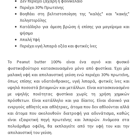
Δεν περιέχει ζάχαρη ή φοινικέλαιο
Περιέχει 30% Πρωτεϊνης
Βοηθάει στη βελτιστοποίηση της "καλής" και "κακής"
Χοληστερόλης
Κατάλληλο για άμεση βρώση ή επίσης για μαγείρεμα και
ψήσιμο
Απαλή Υφή
Περιέχει υγιή λιπαρά οξέα και φυτικές ίνες
Το Peanut butter 100% είναι ένα αγνό και φυσικό
φυστικοβούτυρο κατασκευασμένο μόνο από φυστίκια. Έχει μία
μαλακή υφή και απολαυστική γεύση ενώ περιέχει 30% πρωτεΐνη,
όπως επίσης και υδατάνθρακες, υγιή λιπαρά, φυτικές ίνες και
υψηλά ποσοστά βιταμινών και μετάλλων. Είναι κατασκευασμένο
με υψηλής ποιότητας φυστίκια χωρίς τη χρήση χημικών
πρόσθετων. Είναι κατάλληλο και για δίαιτες. Είναι ιδανικό για
ενεργούς αθλητές και αθλήτριες, άτομα που δεν αθλούνται αλλά
και άτομα που ακολουθούν διατροφή για αδυνάτισμα, καθώς
είναι εξαιρετική πηγή πρωτεΐνης και λιπαρών. Ανάμεσα στα
πολυάριθμα οφέλη, θα εκπλαγείτε από την υφή του και την
απολαυστική του γεύση.