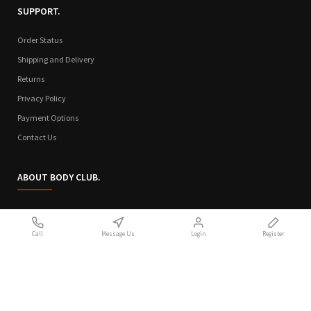
SUPPORT.
Order Status
Shipping and Delivery
Returns
Privacy Policy
Payment Options
Contact Us
ABOUT BODY CLUB.
Who We Are
Call
Message Us
Login
Register