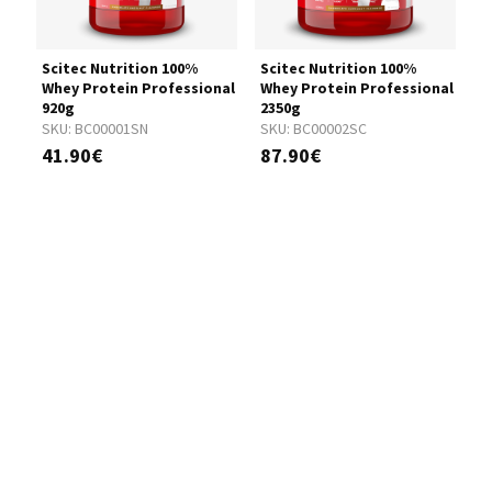
Scitec Nutrition 100%
Scitec Nutrition 100%
S
nal
Whey Protein Professional
Whey Protein Professional
W
920g
2350g
5
SKU:
BC00001SN
SKU:
BC00002SC
S
41.90€
87.90€
1