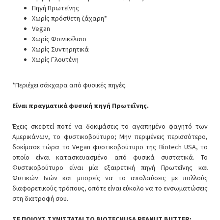
Πηγή Πρωτεΐνης
Χωρίς πρόσθετη ζάχαρη*
Vegan
Χωρίς Φοινικέλαιο
Χωρίς Συντηρητικά
Χωρίς Γλουτένη
*Περιέχει σάκχαρα από φυσικές πηγές.
Είναι πραγματικά φυσική πηγή Πρωτεΐνης.
Έχεις σκεφτεί ποτέ να δοκιμάσεις το αγαπημένο φαγητό των
Αμερικάνων, το φυστικοβούτυρο; Μην περιμένεις περισσότερο,
δοκίμασε τώρα το Vegan φυστικοβούτυρο της Biotech USA, το
οποίο είναι κατασκευασμένο από φυσικά συστατικά. Το
Φυστικοβούτυρο είναι μία εξαιρετική πηγή Πρωτεΐνης και
Φυτικών Ινών και μπορείς να το απολαύσεις με πολλούς
διαφορετικούς τρόπους, οπότε είναι εύκολο να το ενσωματώσεις
στη διατροφή σου.
ΣΕ ΠΟΙΟΥΣ ΣΥΝΙΣΤΑΤΑΙ ΤΟ BIOTECHUSA PEANUT BUTTER;