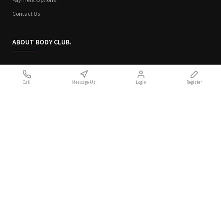
Contact Us
ABOUT BODY CLUB.
Who We Are
Call
Message Us
Login
Register
Sitemap
Terms of Use
Privacy Policy
Handcrafted with 💙 in Athens