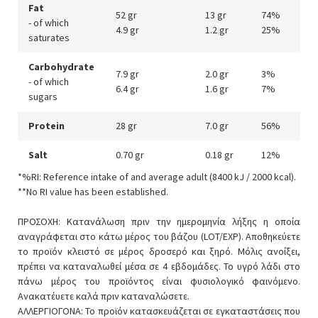
Fat
52 gr
13 gr
74%
- of which
4.9 gr
1.2 gr
25%
saturates
Carbohydrate
7.9 gr
2.0 gr
3%
- of which
6.4 gr
1.6 gr
7%
sugars
Protein
28 gr
7.0 gr
56%
Salt
0.70 gr
0.18 gr
12%
*%RI: Reference intake of and average adult (8400 kJ / 2000 kcal).
**No RI value has been established.
ΠΡΟΣΟΧΗ: Κατανάλωση πριν την ημερομηνία λήξης η οποία
αναγράφεται στο κάτω μέρος του βάζου (LOT/EXP). Αποθηκεύετε
το προϊόν κλειστό σε μέρος δροσερό και ξηρό. Μόλις ανοίξει,
πρέπει να καταναλωθεί μέσα σε 4 εβδομάδες. Το υγρό λάδι στο
πάνω μέρος του προϊόντος είναι φυσιολογικό φαινόμενο.
Ανακατέυετε καλά πριν καταναλώσετε.
ΑΛΛΕΡΓΙΟΓΟΝΑ: Το προϊόν κατασκευάζεται σε εγκαταστάσεις που