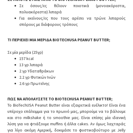
Σε όσους/ες θέλουν ποιοτικά (μονοακόρεστα,
πολυακόρεστα) λιπαρά
Για εκείνους/ες που τους αρέσει να τρώνε λιπαρούς
σπόρους με διάφορους τρόπους
ΤΙ ΠΕΡΙΕΧΕΙ ΜΙΑ ΜΕΡΙΔΑ BIOTECHUSA PEANUT BUTTER;
Σε μία μερίδα (25γρ)
157 kcal
13 γρ λιπαρά
2 γρ Υδαταθράκων
2.2 γρ Φυτικών Ινών
2.6 γρ Πρωτεΐνης
ΠΩΣ ΝΑ ΑΠΟΛΑΥΣΕΤΕ ΤΟ BIOTECHUSA PEANUT BUTTER;
Το BioTechUSA Peanut Butter είναι εξαιρετικά ευέλικτο! Είναι ένα
υπέροχο επάλειμμα για το πρωινό μας, μπορούμε να το βάλουμε
και στο milkshake ή το smoothie μας. Είναι επίσης μία ιδανική
λύση για να φτιάξουμε muffins ή άλλα cakes. Αν όμως λαχταράς
για λίγο ακόμη Αμερική, δοκιμάσε το φυστικοβούτυρο με Jelly