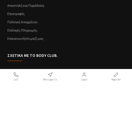
Αποστολή και Παράδοση
Επιστροφές
Πολιτική Απορρήτου
Επιλογές Πληρωμής
Επικοινωνήστε μαζί μας
ΣΧΕΤΙΚΑ ΜΕ ΤΟ BODY CLUB.
Ποιοι Είμαστε
Call
Message Us
Login
Register
Sitemap
Όροι Χρήσης
Πολιτική Απορρήτου