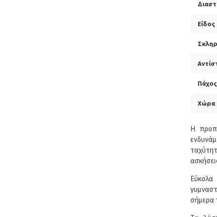
Διαστ
Είδος
Σκλη
Αντίσ
Πάχος
Χώρα
Η προπό
ενδυνάμ
ταχύτητ
ασκήσει
Εύκολα
γυμναστ
σήμερα 