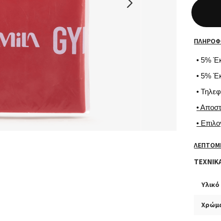
ΠΛΗΡΟΦ
• 5% Έ
• 5% Έ
• Τηλε
• Αποσ
• Επιλ
ΛΕΠΤΟΜ
ΤΕΧΝΙΚ
Υλικό
Χρώμ