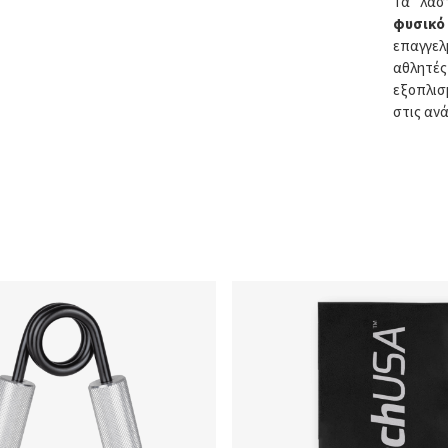
Τα λάσ
φυσικό
επαγγε
αθλητές
εξοπλισ
στις αν