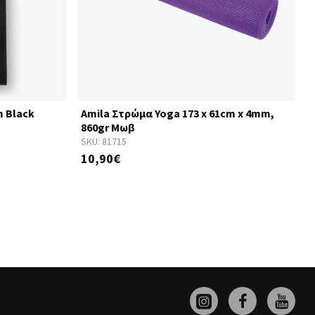
m Black
Amila Στρώμα Yoga 173 x 61cm x 4mm,
860gr Μωβ
SKU:
81715
S
10,90€