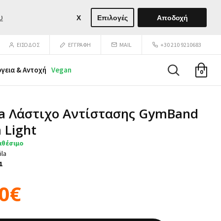
υ
X
Επιλογές
Αποδοχή
ΕΙΣΟΔΟΣ
ΕΓΓΡΑΦΉ
MAIL
+30 210 9210683
ργεια & Αντοχή
Vegan
0
a Λάστιχο Αντίστασης GymBand
 Light
αθέσιμο
ila
1
50€