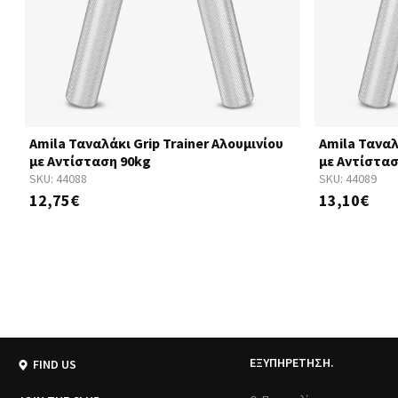
Amila Ταναλάκι Grip Trainer Αλουμινίου
Amila Ταναλ
με Αντίσταση 90kg
με Αντίστασ
SKU:
44088
SKU:
44089
12,75€
13,10€
ΕΞΥΠΗΡΕΤΗΣΗ.
FIND US