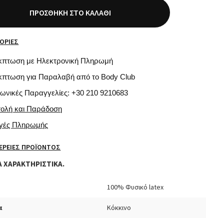
ΠΡΟΣΘΉΚΗ ΣΤΟ ΚΑΛΆΘΙ
ΟΡΊΕΣ
κπτωση με Ηλεκτρονική Πληρωμή
κπτωση για Παραλαβή από το Body Club
φωνικές Παραγγελίες: +30 210 9210683
τολή και Παράδοση
ογές Πληρωμής
ΈΡΕΙΕΣ ΠΡΟΪΌΝΤΟΣ
Α ΧΑΡΑΚΤΗΡΙΣΤΙΚΑ.
100% Φυσικό latex
α
Κόκκινο