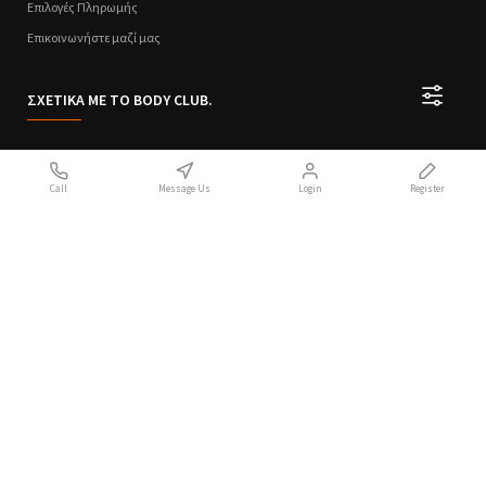
Επιλογές Πληρωμής
Επικοινωνήστε μαζί μας
ΣΧΕΤΙΚΑ ΜΕ ΤΟ BODY CLUB.
Ποιοι Είμαστε
Call
Message Us
Login
Register
Sitemap
Όροι Χρήσης
Πολιτική Απορρήτου
Handcrafted with 💙 in Athens