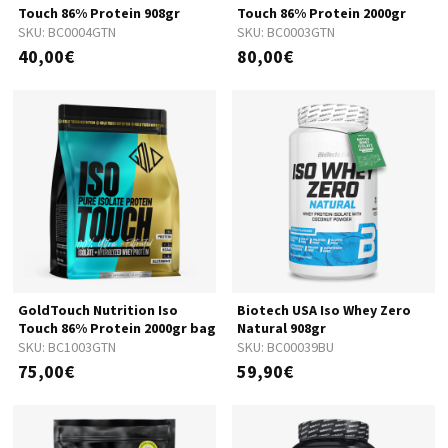
Touch 86% Protein 908gr
Touch 86% Protein 2000gr
SKU:
BC0004GTN
SKU:
BC0003GTN
40,00€
80,00€
GoldTouch Nutrition Iso
Biotech USA Iso Whey Zero
Touch 86% Protein 2000gr bag
Natural 908gr
SKU:
BC1003GTN
SKU:
BC00039BU
75,00€
59,90€