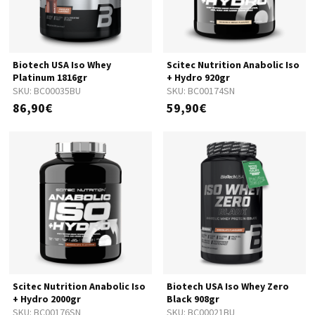
Biotech USA Iso Whey
Scitec Nutrition Anabolic Iso
Platinum 1816gr
+ Hydro 920gr
SKU:
BC00035BU
SKU:
BC00174SN
86,90€
59,90€
Scitec Nutrition Anabolic Iso
Biotech USA Iso Whey Zero
+ Hydro 2000gr
Black 908gr
SKU:
BC00176SN
SKU:
BC00021BU