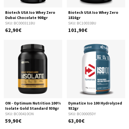
Biotech USA Iso Whey Zero
Biotech USA Iso Whey Zero
Dubai Chocolate 908gr
1816gr
SKU:
BC000311BU
SKU:
BC10033BU
62,90€
101,90€
ON - Optimum Nutrition 100%
Dymatize Iso 100 Hydrolyzed
Isolate Gold Standard 930gr
932gr
SKU:
BC00410ON
SKU:
BC00005DY
59,90€
63,00€