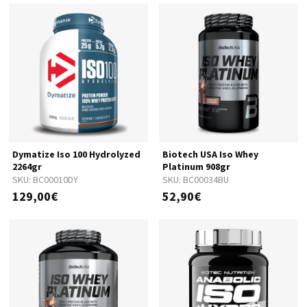
Dymatize Iso 100 Hydrolyzed
Biotech USA Iso Whey
2264gr
Platinum 908gr
SKU:
BC00010DY
SKU:
BC00034BU
129,00€
52,90€