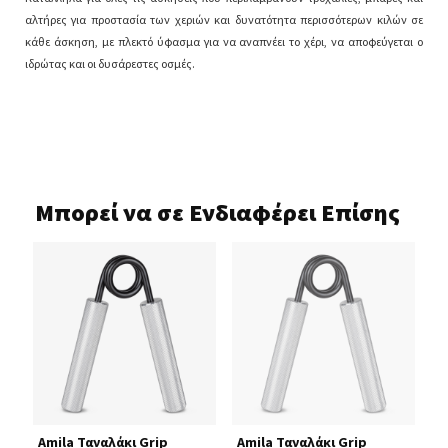
αλτήρες για προστασία των χεριών και δυνατότητα περισσότερων κιλών σε
κάθε άσκηση, με πλεκτό ύφασμα για να αναπνέει το χέρι, να αποφεύγεται ο
ιδρώτας και οι δυσάρεστες οσμές.
Μπορεί να σε Ενδιαφέρει Επίσης
rip
Amila Ταναλάκι Grip
Amila Ταναλάκι Grip
A