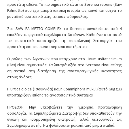
προστάτη αδένα. Το πιο σημαντικό είναι το Serenoa repens (Saw
Palmetto) που έχει μακρά ιατρική ιστορία ως κοινό και συχνά το
μοναδικό συστατικό μίας τέτοιας φόρμουλας.
Στο SAW PALMETTO COMPLEX το Serenoa συνοδεύεται από 4
επιπλέον ευεργετικά εκχυλίσματα βοτάνων. Κάθε ένα από αυτά
τα συστατικά υποστηρίζει τη φυσιολογική λειτουργία του
προστάτη και του ουροποιητικού συστήματος.
Ο ρόλος των λιγνανών που υπάρχουν στο Linum usitatissimum
(Flax) είναι σημαντικός. Τα λιπαρά οξέα στο Serenoa είναι επίσης
σημαντικά στη διατήρηση της αναπαραγωγικής ικανότητας
στους άνδρες.
Η Urtica dioica (Τσουκνίδα) και η Commiphora mukul (φυτό Guggul)
υποστηρίζουν επίσης το ανοσοποιητικό σύστημα!
ΠΡΟΣΟΧΗ: Μην υπερβαίνετε την ημερήσια προτεινόμενη
δοσολογία. Τα Συμπληρώματα Διατροφής δεν υποκαθιστούν την
υγιεινή και ισορροπημένη διατροφή, αλλά λειτουργούν ως
Συμπλήρωμα αυτής. Να φυλάσσεται μακριά από μικρά παιδιά.