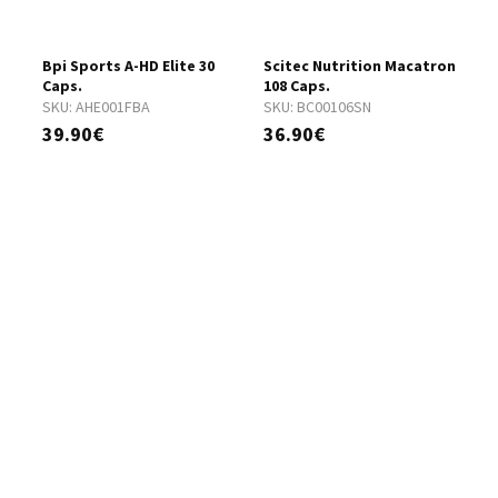
Bpi Sports A-HD Elite 30
Scitec Nutrition Macatron
B
Caps.
108 Caps.
S
SKU:
AHE001FBA
SKU:
BC00106SN
1
39.90€
36.90€