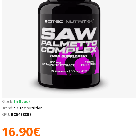
Stock:
In Stock
Brand:
Scitec Nutrition
SKU:
BC54888SE
16.90€