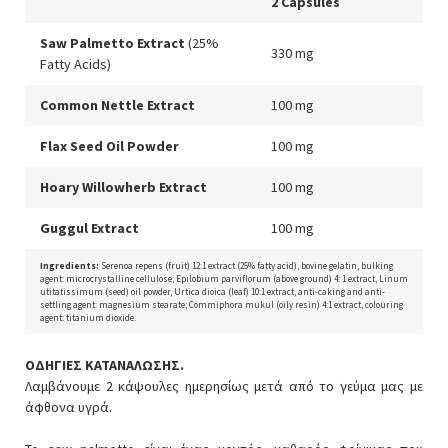
2 Capsules
Saw Palmetto Extract
(25%
330 mg
Fatty Acids)
Common Nettle Extract
100 mg
Flax Seed Oil Powder
100 mg
Hoary Willowherb Extract
100 mg
Guggul Extract
100 mg
Ingredients:
Serenoa repens (fruit) 12:1 extract (25% fatty acid), bovine gelatin, bulking
agent: microcrystalline cellulose; Epilobium parviflorum (above ground) 4: 1 extract, Linum
utitatissimum (seed) oil powder, Urtica dioica (leaf) 10:1 extract, anti-caking and anti-
settling agent: magnesium stearate; Commiphora mukul (oily resin) 4:1 extract, colouring
agent: titanium dioxide.
ΟΔΗΓΙΕΣ ΚΑΤΑΝΑΛΩΣΗΣ.
Λαμβάνουμε 2 κάψουλες ημερησίως μετά από το γεύμα μας με
άφθονα υγρά.