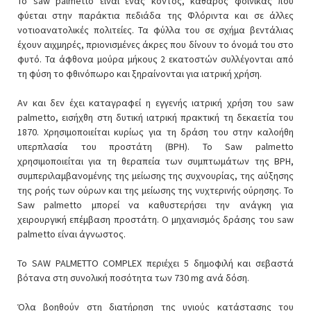
Το saw palmetto είναι ένας κοντός, καθαρός φοίνικας που
φύεται στην παράκτια πεδιάδα της Φλόριντα και σε άλλες
νοτιοανατολικές πολιτείες. Τα φύλλα του σε σχήμα βεντάλιας
έχουν αιχμηρές, πριονισμένες άκρες που δίνουν το όνομά του στο
φυτό. Τα άφθονα μούρα μήκους 2 εκατοστών συλλέγονται από
τη φύση το φθινόπωρο και ξηραίνονται για ιατρική χρήση.
Αν και δεν έχει καταγραφεί η εγγενής ιατρική χρήση του saw
palmetto, εισήχθη στη δυτική ιατρική πρακτική τη δεκαετία του
1870. Χρησιμοποιείται κυρίως για τη δράση του στην καλοήθη
υπερπλασία του προστάτη (BPH). Το Saw palmetto
χρησιμοποιείται για τη θεραπεία των συμπτωμάτων της BPH,
συμπεριλαμβανομένης της μείωσης της συχνουρίας, της αύξησης
της ροής των ούρων και της μείωσης της νυχτερινής ούρησης. Το
Saw palmetto μπορεί να καθυστερήσει την ανάγκη για
χειρουργική επέμβαση προστάτη. Ο μηχανισμός δράσης του saw
palmetto είναι άγνωστος.
Το SAW PALMETTO COMPLEX περιέχει 5 δημοφιλή και σεβαστά
βότανα στη συνολική ποσότητα των 730 mg ανά δόση.
Όλα βοηθούν στη διατήρηση της υγιούς κατάστασης του