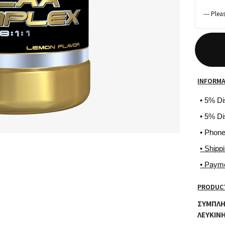
INFORM
• 5% D
• 5% Di
• Phon
• Shipp
• Paym
PRODUCT
ΣΥΜΠΛΗ
ΛΕΥΚΙΝΗ