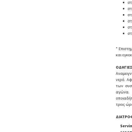
στ
στ
στ
στ
στ
στ
* Eπιστη
και εγκε
ΟΔΗΓΙΕ
Αναμειγ
νερό. Αφ
των συσ
αγώνα.
οποιαδή
τρεις ώρ
ΔΙΑΤΡΟ
Servin