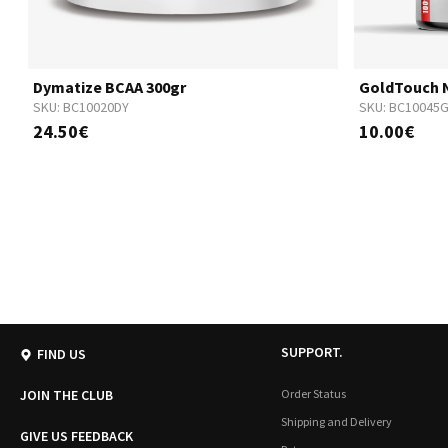
Dymatize BCAA 300gr
GoldTouch N
SKU:
BC10020DY
SKU:
BC10045
24.50€
10.00€
SUPPORT.
FIND US
JOIN THE CLUB
Order Status
Shipping and Delivery
GIVE US FEEDBACK