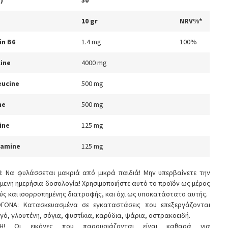
)
30
10 gr
NRV%*
in B6
1.4 mg
100%
cine
4000 mg
eucine
500 mg
ne
500 mg
ine
125 mg
tamine
125 mg
: Να φυλάσσεται μακριά από μικρά παιδιά! Μην υπερβαίνετε την
μενη ημερήσια δοσολογία! Χρησιμοποιήστε αυτό το προϊόν ως μέρος
ούς και ισορροπημένης διατροφής, και όχι ως υποκατάστατο αυτής.
ΟΓΟΝΑ: Κατασκευασμένα σε εγκαταστάσεις που επεξεργάζονται
γό, γλουτένη, σόγια, φυστίκια, καρύδια, ψάρια, οστρακοειδή.
ΣΗ! Οι εικόνες που παρουσιάζονται είναι καθαρά για