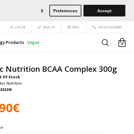
X
Preferences
Accept
LOG IN
SIGN UP
MAIL
+30 210 9210683
gy Products
Vegan
0
ec Nutrition BCAA Complex 300g
t Of Stock
tec Nutrition
0151SN
.90€
vor