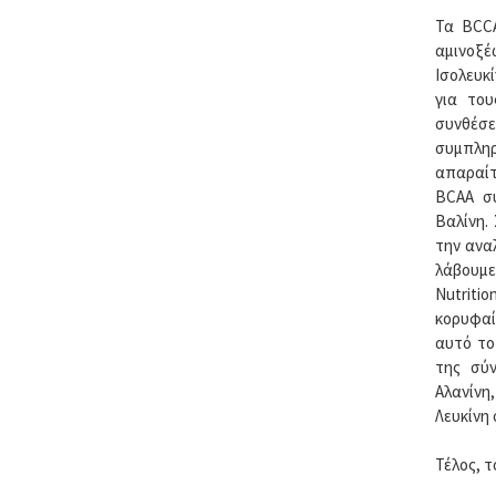
Τα BCCA
αμινοξ
Ισολευκ
για του
συνθέσε
συμπλη
απαραίτ
BCAA συ
Βαλίνη.
την ανα
λάβουμε
Nutritio
κορυφαί
αυτό το
της σύν
Αλανίνη
Λευκίνη
Τέλος, τ