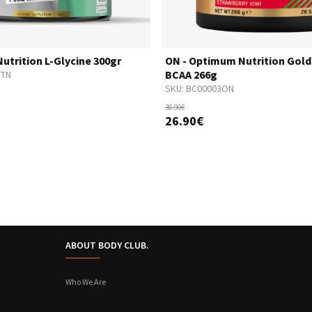
utrition L-Glycine 300gr
ON - Optimum Nutrition Gold
BCAA 266g
GTN
SKU:
BC00003ON
38.90€
26.90€
ABOUT BODY CLUB.
Who We Are