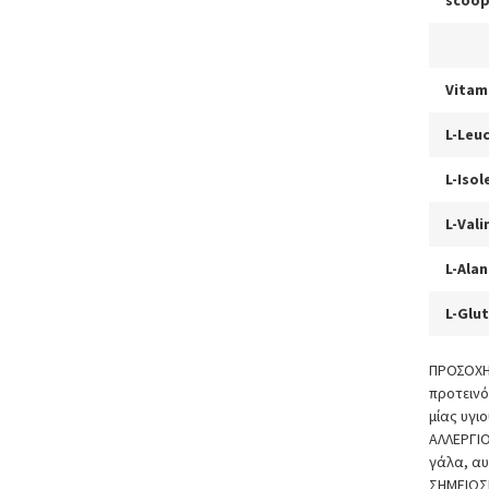
scoop
Vitam
L-Leu
L-Isol
L-Vali
L-Alan
L-Glu
ΠΡΟΣΟΧΗ
προτεινό
μίας υγι
ΑΛΛΕΡΓΙ
γάλα, αυ
ΣΗΜΕΙΩ