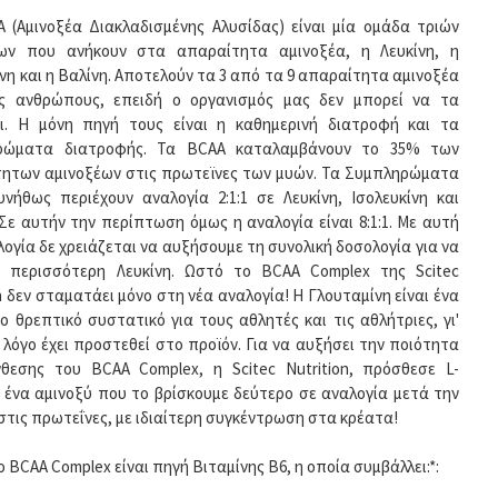
 (Αμινοξέα Διακλαδισμένης Αλυσίδας) είναι μία ομάδα τριών
έων που ανήκουν στα απαραίτητα αμινοξέα, η Λευκίνη, η
ίνη και η Βαλίνη. Αποτελούν τα 3 από τα 9 απαραίτητα αμινοξέα
ς ανθρώπους, επειδή ο οργανισμός μας δεν μπορεί να τα
ι. Η μόνη πηγή τους είναι η καθημερινή διατροφή και τα
ρώματα διατροφής. Τα BCAA καταλαμβάνουν το 35% των
ητων αμινοξέων στις πρωτεϊνες των μυών. Τα Συμπληρώματα
νήθως περιέχουν αναλογία 2:1:1 σε Λευκίνη, Ισολευκίνη και
 Σε αυτήν την περίπτωση όμως η αναλογία είναι 8:1:1. Με αυτή
λογία δε χρειάζεται να αυξήσουμε τη συνολική δοσολογία για να
 περισσότερη Λευκίνη. Ωστό το BCAA Complex της Scitec
n δεν σταματάει μόνο στη νέα αναλογία! Η Γλουταμίνη είναι ένα
ο θρεπτικό συστατικό για τους αθλητές και τις αθλήτριες, γι'
 λόγο έχει προστεθεί στο προϊόν. Για να αυξήσει την ποιότητα
θεσης του BCAA Complex, η Scitec Nutrition, πρόσθεσε L-
, ένα αμινοξύ που το βρίσκουμε δεύτερο σε αναλογία μετά την
 στις πρωτεΐνες, με ιδιαίτερη συγκέντρωση στα κρέατα!
ο BCAA Complex είναι πηγή Βιταμίνης B6, η οποία συμβάλλει:*: