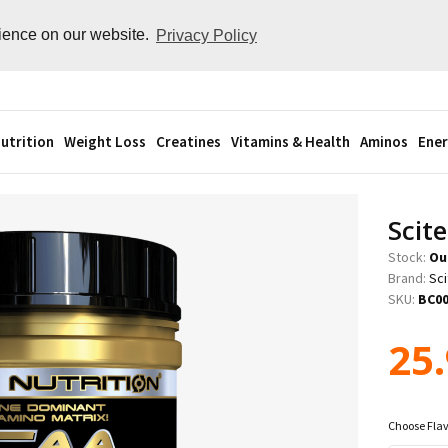
rience on our website.
Privacy Policy
utrition
Weight Loss
Creatines
Vitamins & Health
Aminos
Ener
Scit
Stock:
Ou
Brand:
Sci
SKU:
BC0
25
Choose Fla