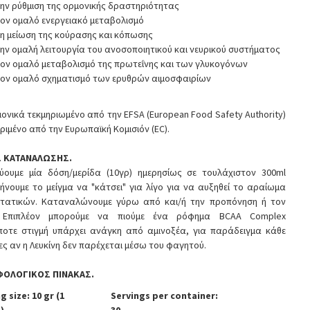
ην ρύθμιση της ορμονικής δραστηριότητας
ον ομαλό ενεργειακό μεταβολισμό
η μείωση της κούρασης και κόπωσης
ην ομαλή λειτουργία του ανοσοποιητικού και νευρικού συστήματος
ον ομαλό μεταβολισμό της πρωτεΐνης και των γλυκογόνων
ον ομαλό σχηματισμό των ερυθρών αιμοσφαιρίων
μονικά τεκμηριωμένο από την EFSA (European Food Safety Authority)
κριμένο από την Ευρωπαϊκή Κομισιόν (EC).
Σ ΚΑΤΑΝΑΛΩΣΗΣ.
νύουμε μία δόση/μερίδα (10γρ) ημερησίως σε τουλάχιστον 300ml
ήνουμε το μείγμα να "κάτσει" για λίγο για να αυξηθεί το αραίωμα
τατικών. Καταναλώνουμε γύρω από και/ή την προπόνηση ή τον
 Επιπλέον μπορούμε να πιούμε ένα ρόφημα BCAA Complex
ποτε στιγμή υπάρχει ανάγκη από αμινοξέα, για παράδειγμα κάθε
ες αν η Λευκίνη δεν παρέχεται μέσω του φαγητού.
ΦΟΛΟΓΙΚΟΣ ΠΙΝΑΚΑΣ.
g size: 10 gr (1
Servings per container: