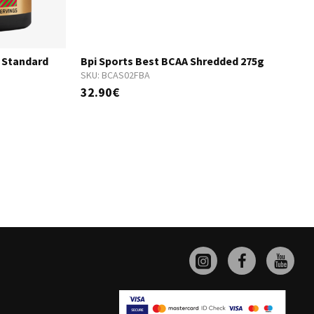
 Standard
Bpi Sports Best BCAA Shredded 275g
SKU:
BCAS02FBA
S
32.90€