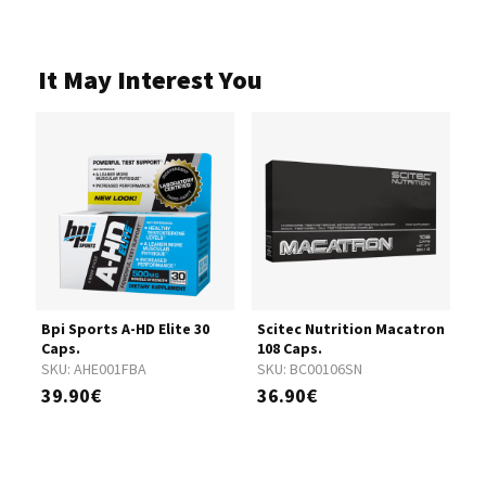
It May Interest You
Bpi Sports A-HD Elite 30
Scitec Nutrition Macatron
B
Caps.
108 Caps.
S
SKU:
AHE001FBA
SKU:
BC00106SN
1
39.90€
36.90€