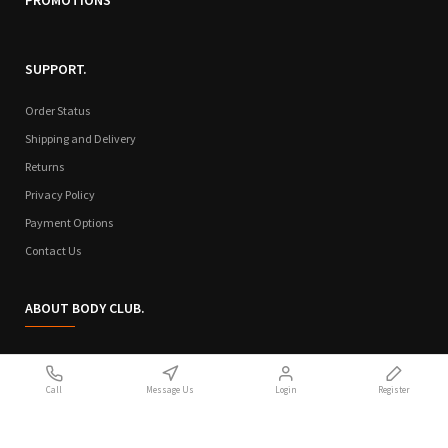
PROMOTIONS
SUPPORT.
Order Status
Shipping and Delivery
Returns
Privacy Policy
Payment Options
Contact Us
ABOUT BODY CLUB.
Who We Are
Call
Message Us
Login
Register