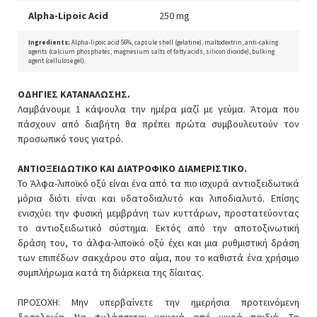
Alpha-Lipoic Acid
250 mg
Ingredients:
Alpha-lipoic acid 56%, capsule shell (gelatine), maltodextrin, anti-caking
agents (calcium phosphates, magnesium salts of fatty acids, silicon dioxide), bulking
agent (cellulose gel).
ΟΔΗΓΙΕΣ ΚΑΤΑΝΑΛΩΣΗΣ.
Λαμβάνουμε 1 κάψουλα την ημέρα μαζί με γεύμα. Άτομα που
πάσχουν από διαβήτη θα πρέπει πρώτα συμβουλευτούν τον
προσωπικό τους γιατρό.
ΑΝΤΙΟΞΕΙΔΩΤΙΚΟ ΚΑΙ ΔΙΑΤΡΟΦΙΚΟ ΔΙΑΜΕΡΙΣΤΙΚΟ.
Το Άλφα-λιποϊκό οξύ είναι ένα από τα πιο ισχυρά αντιοξειδωτικά
μόρια διότι είναι και υδατοδιαλυτό και λιποδιαλυτό. Επίσης
ενισχύει την φυσική μεμβράνη των κυττάρων, προστατεύοντας
το αντιοξειδωτικό σύστημα. Εκτός από την αποτοξινωτική
δράση του, το άλφα-λιποϊκό οξύ έχει και μια ρυθμιστική δράση
των επιπέδων σακχάρου στο αίμα, που το καθιστά ένα χρήσιμο
συμπλήρωμα κατά τη διάρκεια της δίαιτας.
ΠΡΟΣΟΧΗ: Μην υπερβαίνετε την ημερήσια προτεινόμενη
δοσολογία. Να φυλάσσεται μακριά από μικρά παιδιά. Τα