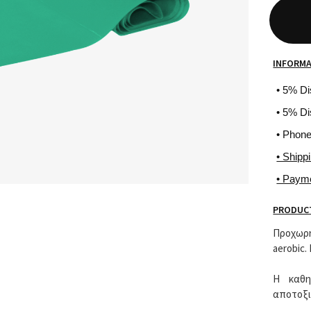
INFORM
• 5% D
• 5% Di
• Phon
• Shipp
• Paym
PRODUCT
Προχωρή
aerobic.
Η καθη
αποτοξι