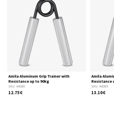
Amila Aluminum Grip Trainer with
Amila Alumi
Resistance up to 90kg
Resistance 
SKU:
44088
SKU:
44089
12.75€
13.10€