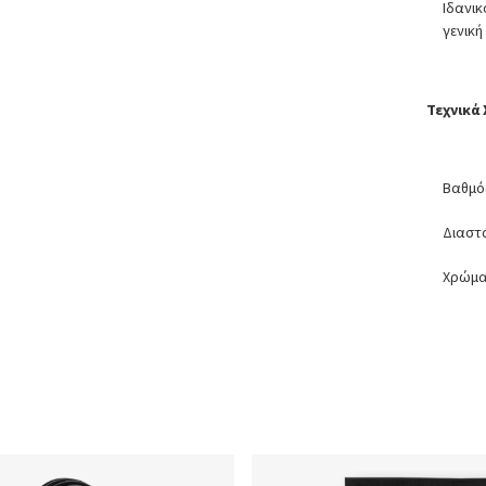
Ιδανι
γενικ
Τεχνικά
Βαθμό
Διαστ
Χρώμ