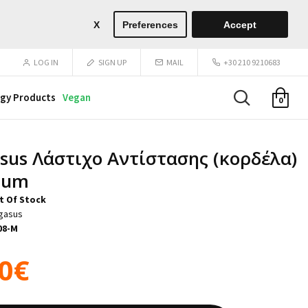
X
Preferences
Accept
LOG IN
SIGN UP
MAIL
+30 210 9210683
gy Products
Vegan
0
sus Λάστιχο Αντίστασης (κορδέλα)
ium
t Of Stock
gasus
08-M
00€