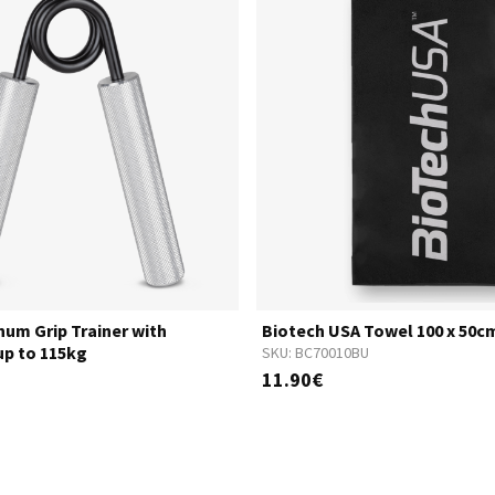
num Grip Trainer with
Biotech USA Towel 100 x 50c
up to 115kg
SKU:
BC70010BU
11.90€