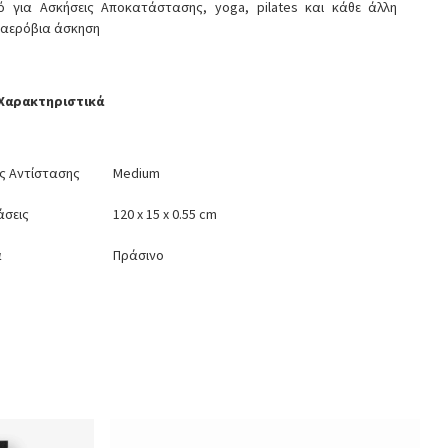
κό για Ασκήσεις Αποκατάστασης, yoga, pilates και κάθε άλλη
ή αερόβια άσκηση
 Χαρακτηριστικά
ς Αντίστασης
Medium
άσεις
120 x 15 x 0.55 cm
α
Πράσινο