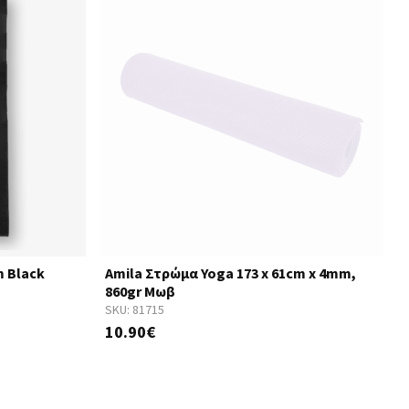
m Black
Amila Στρώμα Yoga 173 x 61cm x 4mm,
860gr Μωβ
SKU:
81715
S
10.90€