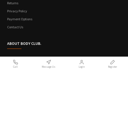
Returns
Privacy Policy
Payment Options
Contact Us
ABOUT BODY CLUB.
Who We Are
Call
Message Us
Login
Register
Sitemap
Terms of Use
Privacy Policy
Handcrafted with 💙 in Athens