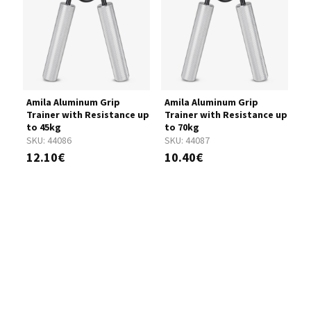
Amila Aluminum Grip
Amila Aluminum Grip
A
Trainer with Resistance up
Trainer with Resistance up
T
to 45kg
to 70kg
t
SKU:
44086
SKU:
44087
S
12.10€
10.40€
1