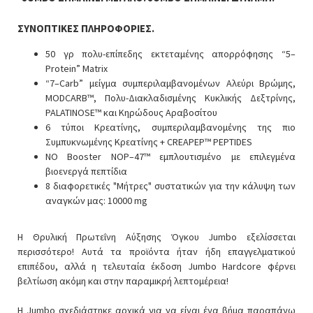
ΣΥΝΟΠΤΙΚΕΣ ΠΛΗΡΟΦΟΡΙΕΣ.
50 γρ πολυ-επίπεδης εκτεταμένης απορρόφησης “5–
Protein” Matrix
“7–Carb” μείγμα συμπεριλαμβανομένων Αλεύρι Βρώμης,
MODCARB™, Πολυ-Διακλαδισμένης Κυκλικής Δεξτρίνης,
PALATINOSE™ και Κηρώδους Αραβοσίτου
6 τύποι Κρεατίνης, συμπεριλαμβανομένης της πιο
Συμπυκνωμένης Κρεατίνης + CREAPEP™ PEPTIDES
NO Booster NOP–47™ εμπλουτισμένο με επιλεγμένα
βιοενεργά πεπτίδια
8 διαφορετικές "Μήτρες" συστατικών για την κάλυψη των
αναγκών μας: 10000 mg
Η Θρυλική Πρωτεΐνη Αύξησης Όγκου Jumbo εξελίσσεται
περισσότερο! Αυτά τα προϊόντα ήταν ήδη επαγγελματικού
επιπέδου, αλλά η τελευταία έκδοση Jumbo Hardcore φέρνει
βελτίωση ακόμη και στην παραμικρή λεπτομέρεια!
Η Jumbo σχεδιάστηκε αρχικά για να είναι ένα βήμα παραπάνω