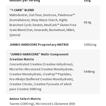
Amount per serving
153g
“7-CARB” BLEND
Maltodextrin, Oat Flour, Dextrose, Palatinose™
(Isomaltulose), Waxy Maize Starch, Highly
69.4g
Branched Cyclic Dextrin, ModCarb™ Gluten Free
Grain Blend (Oat, Amaranth, Buckwheat, Millet,
Quinoa)
JUMBO HARDCORE Proprietary MATRIX
10001mg
“JUMBO HARDCORE” Multi-Component
Creatine Matrix
Concentrated Creatine (Creatine Anhydrous),
MicronTec Micronized Creatine Monohydrate,
5446mg
Creatine Monohydrate, CreaPep™ Peptides,
Kre-Alkalyn (buffered Creatine Monohydrate),
Creatine Citrate, Creatine Pyruvate of which
pure Creatine 5000 mg
Amino Select Matrix
Taurine (1000 mg), Micronized L-Glutamine (800