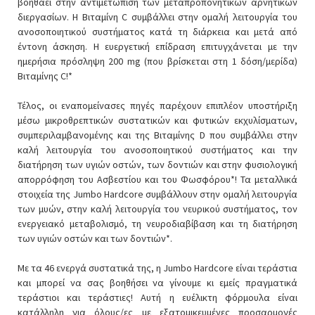
βοηθάει στην αντιμετώπιση των μεταπροπονητικών αρνητικών
διεργασίων. Η Βιταμίνη C συμβάλλει στην ομαλή λειτουργία του
ανοσοποιητικού συστήματος κατά τη διάρκεια και μετά από
έντονη άσκηση. Η ευεργετική επίδραση επιτυγχάνεται με την
ημερήσια πρόσληψη 200 mg (που βρίσκεται στη 1 δόση/μερίδα)
Βιταμίνης C!*
Τέλος, οι εναπομείνασες πηγές παρέχουν επιπλέον υποστήριξη
μέσω μικροθρεπτικών συστατικών και φυτικών εκχυλίσματων,
συμπεριλαμβανομένης και της Βιταμίνης D που συμβάλλει στην
καλή λειτουργία του ανοσοποιητικού συστήματος και την
διατήρηση των υγιών οστών, των δοντιών και στην φυσιολογική
απορρόφηση του Ασβεστίου και του Φωσφόρου*! Τα μεταλλικά
στοιχεία της Jumbo Hardcore συμβάλλουν στην ομαλή λειτουργία
των μυών, στην καλή λειτουργία του νευρικού συστήματος, τον
ενεργειακό μεταβολισμό, τη νευροδιαβίβαση και τη διατήρηση
των υγιών οστών και των δοντιών*.
Με τα 46 ενεργά συστατικά της, η Jumbo Hardcore είναι τεράστια
και μπορεί να σας βοηθήσει να γίνουμε κι εμείς πραγματικά
τεράστιοι και τεράστιες! Αυτή η ευέλικτη φόρμουλα είναι
κατάλληλη για όλους/ες με εξατομικευμένες προσαρμογές