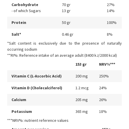
Carbohydrate
70 gr
27%
- of which Sugars
13 gr
14%
Protein
50 gr
100%
Salt*
0.46 gr
8%
*Salt content is exclusively due to the presence of naturally
occurring sodium
**RI%: Reference intake of an average adult (8400 kJ/2000 kcal)
153 gr
NRV%***
Vitamin C (L-Ascorbic Acid)
200 mg
250%
Vitamin D (Cholecalciferol)
1.2 mcg
24%
Calcium
205 mg
26%
Potassium
365 mg
18%
***NRV%: nutrient reference values