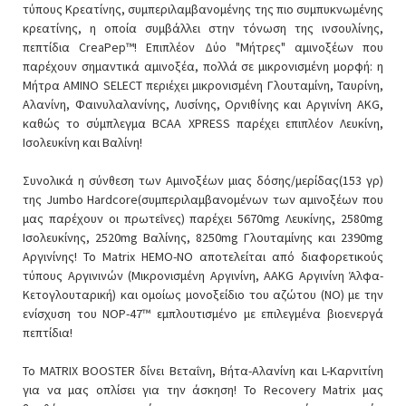
τύπους Κρεατίνης, συμπεριλαμβανομένης της πιο συμπυκνωμένης
κρεατίνης, η οποία συμβάλλει στην τόνωση της ινσουλίνης,
πεπτίδια CreaPep™! Επιπλέον Δύο "Μήτρες" αμινοξέων που
παρέχουν σημαντικά αμινοξέα, πολλά σε μικρονισμένη μορφή: η
Μήτρα ΑΜΙΝΟ SELECT περιέχει μικρονισμένη Γλουταμίνη, Ταυρίνη,
Αλανίνη, Φαινυλαλανίνης, Λυσίνης, Ορνιθίνης και Αργινίνη AKG,
καθώς το σύμπλεγμα BCAA XPRESS παρέχει επιπλέον Λευκίνη,
Ισολευκίνη και Βαλίνη!
Συνολικά η σύνθεση των Αμινοξέων μιας δόσης/μερίδας(153 γρ)
της Jumbo Hardcore(συμπεριλαμβανομένων των αμινοξέων που
μας παρέχουν οι πρωτεΐνες) παρέχει 5670mg Λευκίνης, 2580mg
Ισολευκίνης, 2520mg Βαλίνης, 8250mg Γλουταμίνης και 2390mg
Αργινίνης! Το Matrix HEMO-NO αποτελείται από διαφορετικούς
τύπους Αργινινών (Μικρονισμένη Αργινίνη, AAKG Αργινίνη Άλφα-
Κετογλουταρική) και ομοίως μονοξείδιο του αζώτου (ΝΟ) με την
ενίσχυση του NOP-47™ εμπλουτισμένο με επιλεγμένα βιοενεργά
πεπτίδια!
Το MATRIX BOOSTER δίνει Βεταΐνη, Βήτα-Αλανίνη και L-Καρνιτίνη
για να μας οπλίσει για την άσκηση! Το Recovery Matrix μας