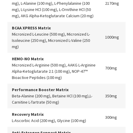
mg), L-Alanine (100 mg), L-Phenylalanine (100
2170mg
mg), L-Lysine HCl (100 mg), L-Ornithine HCl (50
mg), AKG Alpha-Ketoglutarate Calcium (20 mg)
BCAA XPRESS Matrix
Micronized L-Leucine (500 mg), Micronized L-
1000mg
Isoleucine (250 mg), Micronized L-Valine (250
mg)
HEMO-NO Matrix
Micronized L-Arginine (500 mg), AAKG L-Arginine
700mg
Alpha-Ketoglutarate 2:1 (100 mg), NOP-47™
Bioactive Peptides (100 mg)
Performance Booster Matrix
Beta-Alanine (200 mg), Betaine HCl (100 mg),L-
350mg
Carnitine L-Tartrate (50 mg)
Recovery Matrix
300mg
L-Ascorbic Acid (200 mg), Glycine (100 mg)
Anti-Estrogen Support Matrix