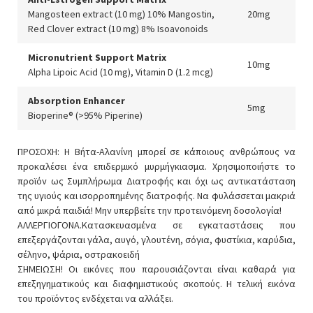
Mangosteen extract (10 mg) 10% Mangostin,
20mg
Red Clover extract (10 mg) 8% Isoavonoids
Micronutrient Support Matrix
10mg
Alpha Lipoic Acid (10 mg), Vitamin D (1.2 mcg)
Absorption Enhancer
5mg
Bioperine® (>95% Piperine)
ΠΡΟΣΟΧΗ: Η Βήτα-Αλανίνη μπορεί σε κάποιους ανθρώπους να
προκαλέσει ένα επιδερμικό μυρμήγκιασμα. Χρησιμοποιήστε το
προϊόν ως Συμπλήρωμα Διατροφής και όχι ως αντικατάσταση
της υγιούς και ισορροπημένης διατροφής. Να φυλάσσεται μακριά
από μικρά παιδιά! Μην υπερβείτε την προτεινόμενη δοσολογία!
ΑΛΛΕΡΓΙΟΓΟΝΑ.Κατασκευασμένα σε εγκαταστάσεις που
επεξεργάζονται γάλα, αυγό, γλουτένη, σόγια, φυστίκια, καρύδια,
σέληνο, ψάρια, οστρακοειδή
ΣΗΜΕΙΩΣΗ! Οι εικόνες που παρουσιάζονται είναι καθαρά για
επεξηγηματικούς και διαφημιστικούς σκοπούς. Η τελική εικόνα
του προϊόντος ενδέχεται να αλλάξει.