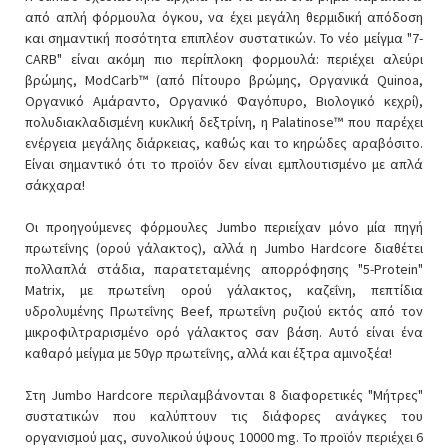
από απλή φόρμουλα όγκου, να έχει μεγάλη θερμιδική απόδοση
και σημαντική ποσότητα επιπλέον συστατικών. Το νέο μείγμα "7-
CARB" είναι ακόμη πιο περίπλοκη φορμουλά: περιέχει αλεύρι
βρώμης, ModCarb™ (από Πίτουρο βρώμης, Οργανικά Quinoa,
Οργανικό Αμάραντο, Οργανικό Φαγόπυρο, Βιολογικό κεχρί),
πολυδιακλαδισμένη κυκλική δεξτρίνη, η Palatinose™ που παρέχει
ενέργεια μεγάλης διάρκειας, καθώς και το κηρώδες αραβόσιτο.
Είναι σημαντικό ότι το προϊόν δεν είναι εμπλουτισμένο με απλά
σάκχαρα!
Οι προηγούμενες φόρμουλες Jumbo περιείχαν μόνο μία πηγή
πρωτεΐνης (ορού γάλακτος), αλλά η Jumbo Hardcore διαθέτει
πολλαπλά στάδια, παρατεταμένης απορρόφησης "5-Protein"
Matrix, με πρωτεΐνη ορού γάλακτος, καζεΐνη, πεπτίδια
υδρολυμένης Πρωτεΐνης Beef, πρωτεΐνη ρυζιού εκτός από τον
μικροφιλτραρισμένο ορό γάλακτος σαν βάση. Αυτό είναι ένα
καθαρό μείγμα με 50γρ πρωτεΐνης, αλλά και έξτρα αμινοξέα!
Στη Jumbo Hardcore περιλαμβάνονται 8 διαφορετικές "Μήτρες"
συστατικών που καλύπτουν τις διάφορες ανάγκες του
οργανισμού μας, συνολικού ύψους 10000 mg. Το προϊόν περιέχει 6