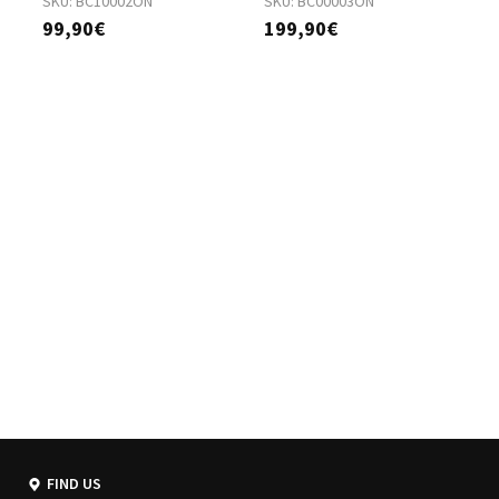
SKU:
BC10002ON
SKU:
BC00003ON
S
99,90€
199,90€
2
FIND US