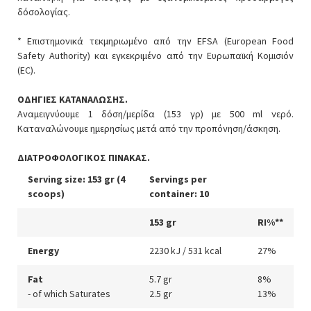
δόσολογίας.
* Eπιστημονικά τεκμηριωμένο από την EFSA (European Food
Safety Authority) και εγκεκριμένο από την Ευρωπαϊκή Κομισιόν
(EC).
ΟΔΗΓΙΕΣ ΚΑΤΑΝΑΛΩΣΗΣ.
Αναμειγνύουμε 1 δόση/μερίδα (153 γρ) με 500 ml νερό.
Καταναλώνουμε ημερησίως μετά από την προπόνηση/άσκηση.
ΔΙΑΤΡΟΦΟΛΟΓΙΚΟΣ ΠΙΝΑΚΑΣ.
Serving size: 153 gr (4
Servings per
scoops)
container: 10
153 gr
RI%**
Energy
2230 kJ / 531 kcal
27%
Fat
5.7 gr
8%
- of which Saturates
2.5 gr
13%