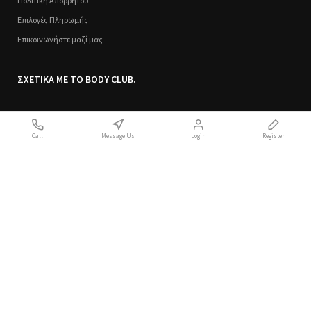
Πολιτική Απορρήτου
Επιλογές Πληρωμής
Επικοινωνήστε μαζί μας
ΣΧΕΤΙΚΑ ΜΕ ΤΟ BODY CLUB.
Ποιοι Είμαστε
Call
Message Us
Login
Register
Sitemap
Όροι Χρήσης
Πολιτική Απορρήτου
Handcrafted with 💙 in Athens