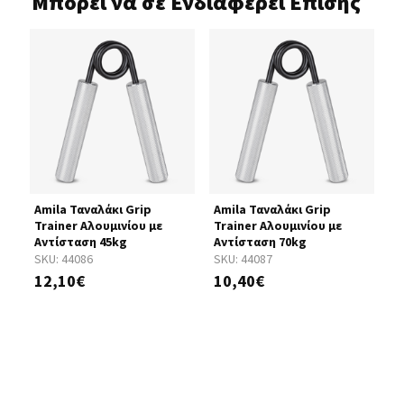
Μπορεί να σε Ενδιαφέρει Επίσης
rip
Amila Ταναλάκι Grip
Amila Ταναλάκι Grip
A
Trainer Αλουμινίου με
Trainer Αλουμινίου με
T
Αντίσταση 45kg
Αντίσταση 70kg
Α
SKU:
44086
SKU:
44087
S
12,10€
10,40€
1