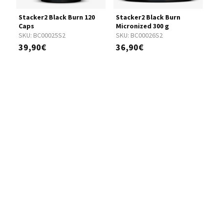
90
Stacker2 Black Burn 120
Stacker2 Black Burn
G
Caps
Micronized 300 g
D
SKU:
BC00025S2
SKU:
BC00026S2
S
39,90€
36,90€
5