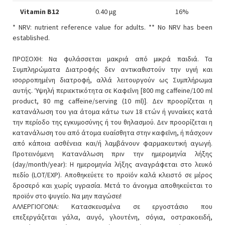
Vitamin B12
0.40 μg
16%
* NRV: nutrient reference value for adults. ** No NRV has been
established.
ΠΡΟΣΟΧΗ: Να φυλάσσεται μακριά από μικρά παιδιά. Τα
Συμπληρώματα Διατροφής δεν αντικαθιστούν την υγιή και
ισορροπημένη διατροφή, αλλά λειτουργούν ως Συμπλήρωμα
αυτής. Ύψηλή περιεκτικότητα σε Καφεΐνη [800 mg caffeine/100 ml
product, 80 mg caffeine/serving (10 ml)]. Δεν προορίζεται η
κατανάλωση του για άτομα κάτω των 18 ετών ή γυναίκες κατά
την περίοδο της εγκυμοσύνης ή του θηλασμού. Δεν προορίζεται η
κατανάλωση του από άτομα ευαίσθητα στην καφεΐνη, ή πάσχουν
από κάποια ασθένεια και/ή λαμβάνουν φαρμακευτική αγωγή.
Προτεινόμενη Κατανάλωση πριν την ημερομηνία λήξης
(day/month/year): Η ημερομηνία λήξης αναγράφεται στο λευκό
πεδίο (LOT/EXP). Αποθηκεύετε το προϊόν καλά κλειστό σε μέρος
δροσερό και χωρίς υγρασία. Μετά το άνοιγμα αποθηκεύεται το
προϊόν στο ψυγείο. Να μην παγώσει!
ΑΛΛΕΡΓΙΟΓΟΝΑ: Κατασκευσμένα σε εργοστάσιο που
επεξεργάζεται γάλα, αυγό, γλουτένη, σόγια, οστρακοειδή,