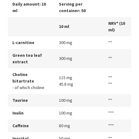
Daily amount: 10
Serving per
ml
container: 50
NRV* (10
10 ml
ml)
L-carnitine
300 mg
**
Green tea leaf
300 mg
**
extract
Choline
115 mg
**
bitartrate
45.8 mg
**
- of which choline
Taurine
100 mg
**
Inulin
100 mg
***
Caffeine
80 mg
***
Inositol
50 mg
**