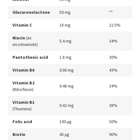
Glucuronolactone
50 mg
**
Vitamin C
18 mg
22.5%
Niacin
(as
5.4 mg
34%
nicotinamide)
Pantothenic acid
1.8 mg
30%
Vitamin B6
0.60 mg
43%
Vitamin B2
0.48 mg
34%
(Riboflavin)
Vitamin B1
0.42 mg
38%
(Thiamine)
Folic acid
100 μg
50%
Biotin
45 μg
90%