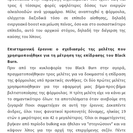
τρεις ή τέσσερις φορές υψηλότερες δόσεις των ενεργών
αλκαλοειδών ανά γραμμάριο. Μόλις αναπτυχθεί η φόρμουλα,
ελέγχεται διεξοδικά τόσο σε επίπεδο αίσθησης, δηλαδή
ενεργειακό boost και μείωση πείνας, όσο και στο ουσιαστικότερο
επίπεδο, αυτό του αρχικού στόχου, δηλαδή την διέγερση της
καύσης του λίπους.
Επιστημονική έρευνα: ο σχεδιασμός της μελέτης που
χρησιμοποιήθηκε για τη μέτρηση της επίδρασης του Black
Burn.
Πριν από την κυκλοφορία του Black Burn στην αγορά,
πραγματοποιήθηκαν τρεις μελέτες για να δοκιμαστεί η επίδραση
της φόρμουλας υπό πρακτικές συνθήκες. Οι δύο πρώτες μελέτες
χρησιμοποιήθηκαν για την εφαρμογή μιας βήμα-προς-βήμα
βελτιστοποίησης της φόρμουλας. Η τρίτη μελέτη είχε να κάνει με
το σημαντικότερο όλων: τα αποτελέσματα όταν ανεβούμε στη
ζυγαριά! Ποιοι συμμετείχαν σε αυτή την έρευνα; Δεκαπέντε
άνδρες, όλοι τους φανατικοί προπονητές δύναμης, ηλικίας 19
ετών ο μικρότερος και 42 ο μεγαλύτερος. Όλοι οι συμμετέχοντες
βγήκαν από περίοδο bulking και ήθελαν να "στεγνώσουν" και να
κάψουν λίπος για την αρχή της επερχόμενης σεζόν. Πέντε