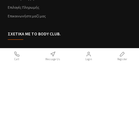
Επιλογές Πληρωμής
Επικοινωνήστε μαζί μας
ΣΧΕΤΙΚΑ ΜΕ ΤΟ BODY CLUB.
Ποιοι Είμαστε
Call
Message Us
Login
Register
Sitemap
Όροι Χρήσης
Πολιτική Απορρήτου
Handcrafted with 💙 in Athens