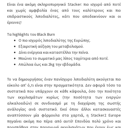
Είναι ένα ακόμη σκληροπυρηνικό Stacker: πιο ισχυρό από ποτέ
και χωρίς αμφιβολία ένας από τους καλύτερους και πιο
επιδραστικούς λιποδιαλύτες, κάτι που αποδεικνύουν και οι
έρευνες!
Tα highlights του Black Burn
Ο πιο ισχυρός λιποδιαλύτης της Ευρώπης.
Εξαιρετική αύξηση του μεταβολισμού.
Δίνει ενέργεια και καταστέλλει την πείνα.
Μειώνει το σωματικό μας λίπος ταχύτερα από ποτέ.
Απώλεια έως και 2kg την εβδομάδα.
Το να δημιουργήσεις έναν πανίσχυρο λιποδιαλύτη ακούγεται πιο
εύκολο απ' ό,τι είναι στην πραγματικότητα. Δεν αφορά τόσο τα
συστατικά που υπάρχουν σε κάθε κάψουλα, όσο την ποιότητα
των εκχυλισμάτων κυρίως (την ποσότητα των ενεργών
αλκαλοειδών) σε συνδυασμό με τη διαχείριση της σωστής
ανάλογίας ανά συστατικό. Εκεί όπου άλλοι κατασκευαστές
αναπτύσσουν μία φόρμουλα στα χαρτιά, η Stacker2 Europe
πηγαίνει ακόμη πιο πέρα από αυτό! Επενδύει πολύ χρόνο και
προσπάθεια στην παραγωγή εκχυλισμάτων που έχουν έως και