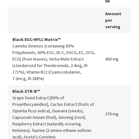
60
Amount
per
serving
Black EGC-HPLC Matrix™
Camelia Sinensis (containing 80%
Polyphenols, 60% EGC, DL-C, EGCG, EC, OCG,
ECG) (from leaves), Yerba Mate Extract
400 mg
(standarized for Theobromide, 2.4mg, RI
171%), Vitamin B12 (Cyanocobalamin,
7.2mcg, RI 288%)
Black XTR-B™
Grape Seed Extract [80% of
Proanthocyanidins], Cactus Extract (fruits of
Opuntia ficus indica), Guarana (seeds),
370 mg
Capsucum Anuum (fruit), Ginseng (root),
Raspberry Extract (naturally occuring
Ketones), Taurine (2-amino-ethane-sulfonic
acid), Acetyl L-Carnitine.