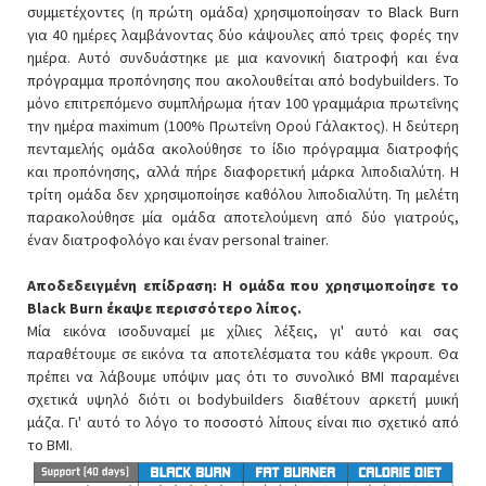
συμμετέχοντες (η πρώτη ομάδα) χρησιμοποίησαν το Black Burn
για 40 ημέρες λαμβάνοντας δύο κάψουλες από τρεις φορές την
ημέρα. Αυτό συνδυάστηκε με μια κανονική διατροφή και ένα
πρόγραμμα προπόνησης που ακολουθείται από bodybuilders. Το
μόνο επιτρεπόμενο συμπλήρωμα ήταν 100 γραμμάρια πρωτεΐνης
την ημέρα maximum (100% Πρωτεΐνη Ορού Γάλακτος). Η δεύτερη
πενταμελής ομάδα ακολούθησε το ίδιο πρόγραμμα διατροφής
και προπόνησης, αλλά πήρε διαφορετική μάρκα λιποδιαλύτη. Η
τρίτη ομάδα δεν χρησιμοποίησε καθόλου λιποδιαλύτη. Τη μελέτη
παρακολούθησε μία ομάδα αποτελούμενη από δύο γιατρούς,
έναν διατροφολόγο και έναν personal trainer.
Αποδεδειγμένη επίδραση: Η ομάδα που χρησιμοποίησε το
Black Burn έκαψε περισσότερο λίπος.
Μία εικόνα ισοδυναμεί με χίλιες λέξεις, γι' αυτό και σας
παραθέτουμε σε εικόνα τα αποτελέσματα του κάθε γκρουπ. Θα
πρέπει να λάβουμε υπόψιν μας ότι το συνολικό BMI παραμένει
σχετικά υψηλό διότι οι bodybuilders διαθέτουν αρκετή μυική
μάζα. Γι' αυτό το λόγο το ποσοστό λίπους είναι πιο σχετικό από
το BMI.