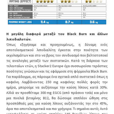
Η μεγάλη διαφορά μεταξύ του Black Burn και άλλων
λιποδιαλυτών.
Όπως εξηγήσαμε και προηγουμένως, η δύναμη ενός
αποτελεσματικού λιποδιαλύτη έγκειται στην ποιότητα των
εκχυλισμάτων και στο να βρεις τον συνδυασμό που βελτιστοποιεί
τις αναλογίες μεταξύ των συστατικών. Κατά τη διάρκεια των
τελευταίων ετών, η Stacker2 Europe έχει συσσωρεύσει τεράστιες
ποσότητες γνώσεων και τις εφάρμοσε στη φόρμουλα Black Burn.
Για παράδειγμα, ας πάρουμε ένα σχετικά απλό συστατικό όπως η
καφεΐνη. Λαμβάνοντας 150 mg καφεΐνης πολλές φορές την
ημέρα, μπορούμε να αυξήσουμε την καύση λίπους κατά 30%.
Αλλά αν προσθέταμε 300 mg EGCG (από πράσινο τσάι) και μόνο
μια πινελιά βιταμίνης Β12, θα δώσουμε επιπλέον ώθηση στις
προσπάθειές μας για καύση λίπους αυξάνοντάς την στο 45%,
άρα πιο αποτελεσματικά και πιο γρήγορα. Τι σημαίνει αυτό; Αυτό
μεταφράζεται σε καύση επιπλέον 240 θερμίδων λίπους που