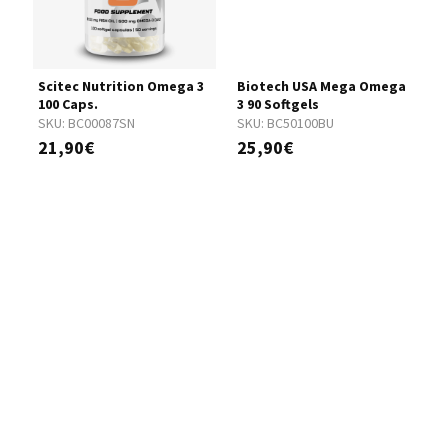
Scitec Nutrition Omega 3
Biotech USA Mega Omega
B
100 Caps.
3 90 Softgels
3
SKU:
BC00087SN
SKU:
BC50100BU
S
21,90€
25,90€
3