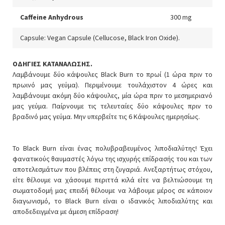
Caffeine Anhydrous
300 mg
Capsule: Vegan Capsule (Cellucose, Black Iron Oxide).
ΟΔΗΓΙΕΣ ΚΑΤΑΝΑΛΩΣΗΣ.
Λαμβάνουμε δύο κάψουλες Black Burn το πρωί (1 ώρα πριν το
πρωινό μας γεύμα). Περιμένουμε τουλάχιστον 4 ώρες και
λαμβάνουμε ακόμη δύο κάψουλες, μία ώρα πριν το μεσημεριανό
μας γεύμα. Παίρνουμε τις τελευταίες δύο κάψουλες πριν το
βραδινό μας γεύμα. Μην υπερβείτε τις 6 Κάψουλες ημερησίως.
Το Black Burn είναι ένας πολυβραβευμένος λιποδιαλύτης! Έχει
φανατικούς θαυμαστές λόγω της ισχυρής επίδρασής του και των
αποτελεσμάτων που βλέπεις στη ζυγαριά. Ανεξαρτήτως στόχου,
είτε θέλουμε να χάσουμε περιττά κιλά είτε να βελτιώσουμε τη
σωματοδομή μας επειδή θέλουμε να λάβουμε μέρος σε κάποιον
διαγωνισμό, το Black Burn είναι ο ιδανικός λιποδιαλύτης και
αποδεδειγμένα με άμεση επίδραση!