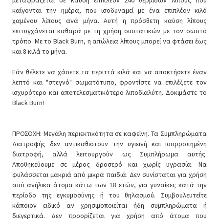
καίγονται την ημέρα, που ισοδυναμεί με ένα επιπλέον κιλό
χαμένου λίπους ανά μήνα. Αυτή η πρόσθετη καύση λίπους
επιτυγχάνεται καθαρά με τη χρήση συστατικών με τον σωστό
τρόπο. Με το Black Burn, η απώλεια λίπους μπορεί να φτάσει έως
και 8 κιλά το μήνα.
Εάν θέλετε να χάσετε τα περιττά κιλά και να αποκτήσετε έναν
λεπτό και "στεγνό" σωματότυπο, φροντίστε να επιλέξετε τον
ισχυρότερο και αποτελεσματικότερο λιποδιαλύτη. Δοκιμάστε το
Black Burn!
ΠΡΟΣΟΧΗ: Μεγάλη περιεκτικότητα σε καφεΐνη. Τα Συμπληρώματα
Διατροφής δεν αντικαθιστούν την υγιεινή και ισορροπημένη
διατροφή, αλλά λειτουργούν ως Συμπλήρωμα αυτής.
Αποθηκεύουμε σε μέρος δροσερό και χωρίς υγρασία. Να
φυλάσσεται μακριά από μικρά παιδιά. Δεν συνίσταται για χρήση
από ανήλικα άτομα κάτω των 18 ετών, για γυναίκες κατά την
περίοδο της εγκυμοσύνης ή του θηλασμού. Συμβουλευτείτε
κάποιον ειδικό αν χρησιμοποιείται ήδη συμπληρώματα ή
διεγερτικά. Δεν προορίζεται για χρήση από άτομα που