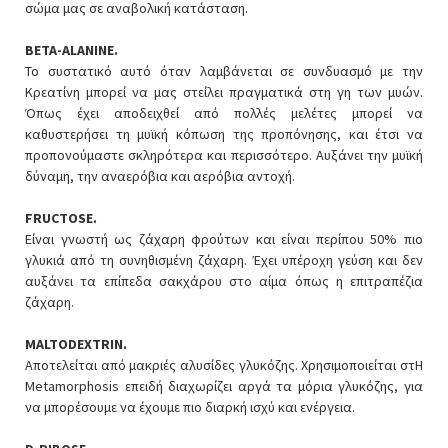
σώμα μας σε αναβολική κατάσταση.
BETA-ALANINE.
Το συστατικό αυτό όταν λαμβάνεται σε συνδυασμό με την
Κρεατίνη μπορεί να μας στείλει πραγματικά στη γη των μυών.
Όπως έχει αποδειχθεί από πολλές μελέτες μπορεί να
καθυστερήσει τη μυϊκή κόπωση της προπόνησης, και έτσι να
προπονούμαστε σκληρότερα και περισσότερο. Αυξάνει την μυϊκή
δύναμη, την αναερόβια και αερόβια αντοχή.
FRUCTOSE.
Είναι γνωστή ως ζάχαρη φρούτων και είναι περίπου 50% πιο
γλυκιά από τη συνηθισμένη ζάχαρη. Έχει υπέροχη γεύση και δεν
αυξάνει τα επίπεδα σακχάρου στο αίμα όπως η επιτραπέζια
ζάχαρη.
MALTODEXTRIN.
Αποτελείται από μακριές αλυσίδες γλυκόζης. Χρησιμοποιείται στΗ
Metamorphosis επειδή διαχωρίζει αργά τα μόρια γλυκόζης, για
να μπορέσουμε να έχουμε πιο διαρκή ισχύ και ενέργεια.