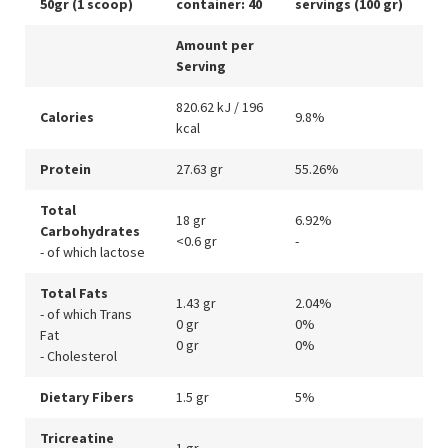
50gr (1 scoop)
container: 40
servings (100 gr)
Amount per
Serving
820.62 kJ / 196
Calories
9.8%
kcal
Protein
27.63 gr
55.26%
Total
18 gr
6.92%
Carbohydrates
<0.6 gr
-
- of which lactose
Total Fats
1.43 gr
2.04%
- of which Trans
0 gr
0%
Fat
0 gr
0%
- Cholesterol
Dietary Fibers
1.5 gr
5%
Tricreatine
1 gr