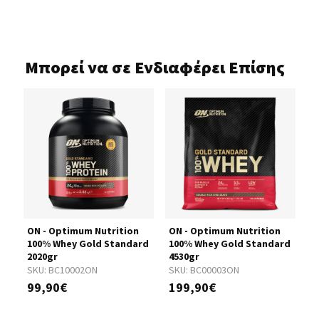
Μπορεί να σε Ενδιαφέρει Επίσης
ON - Optimum Nutrition
ON - Optimum Nutrition
S
rd
100% Whey Gold Standard
100% Whey Gold Standard
W
2020gr
4530gr
5
SKU:
BC10002ON
SKU:
BC00003ON
S
99,90€
199,90€
2