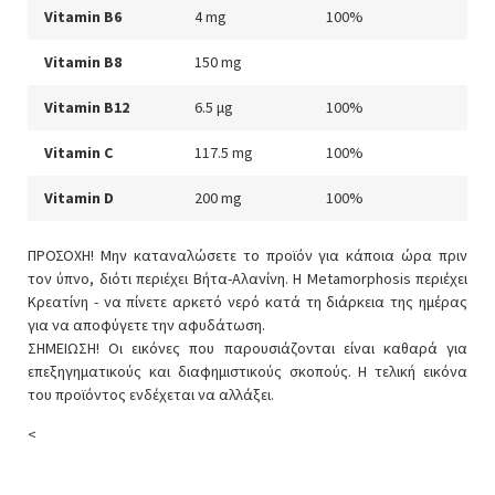
Vitamin B6
4 mg
100%
Vitamin B8
150 mg
Vitamin B12
6.5 μg
100%
Vitamin C
117.5 mg
100%
Vitamin D
200 mg
100%
ΠΡΟΣΟΧΗ! Μην καταναλώσετε το προϊόν για κάποια ώρα πριν
τον ύπνο, διότι περιέχει Βήτα-Αλανίνη. Η Metamorphosis περιέχει
Κρεατίνη - να πίνετε αρκετό νερό κατά τη διάρκεια της ημέρας
για να αποφύγετε την αφυδάτωση.
ΣΗΜΕΙΩΣΗ! Οι εικόνες που παρουσιάζονται είναι καθαρά για
επεξηγηματικούς και διαφημιστικούς σκοπούς. Η τελική εικόνα
του προϊόντος ενδέχεται να αλλάξει.
<