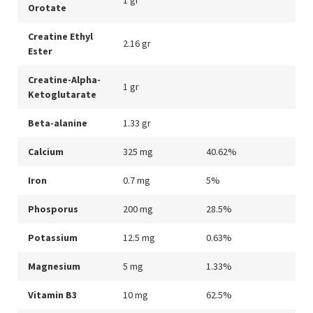
Orotate
Creatine Ethyl
2.16 gr
Ester
Creatine-Alpha-
1 gr
Ketoglutarate
Beta-alanine
1.33 gr
Calcium
325 mg
40.62%
Iron
0.7 mg
5%
Phosporus
200 mg
28.5%
Potassium
12.5 mg
0.63%
Magnesium
5 mg
1.33%
Vitamin B3
10 mg
62.5%