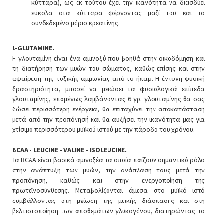
κύτταρα), ως εκ τούτου έχει την ικανότητα να διεισδύει
εύκολα στα κύτταρα φέρνοντας μαζί του και το
συνδεδεμένο μόριο κρεατίνης.
L-GLUTAMINE.
H γλουταμίνη είναι ένα αμινοξύ που βοηθά στην οικοδόμηση και
τη διατήρηση των μυών του σώματος, καθώς επίσης και στην
αφαίρεση της τοξικής αμμωνίας από το ήπαρ. Η έντονη φυσική
δραστηριότητα, μπορεί να μειώσει τα φυσιολογικά επίπεδα
γλουταμίνης, επομένως λαμβάνοντας 6 γρ. γλουταμίνης θα σας
δώσει περισσότερη ενέργεια, θα επιταχύνει την αποκατάσταση
μετά από την προπόνησή και θα αυξήσει την ικανότητα μας για
χτίσιμο περισσότερου μυϊκού ιστού με την πάροδο του χρόνου.
BCAA - LEUCINE - VALINE - ISOLEUCINE.
Τα BCAA είναι βασικά αμινοξέα τα οποία παίζουν σημαντικό ρόλο
στην ανάπτυξη των μυών, την ανάπλαση τους μετά την
προπόνηση, καθώς και στην ενεργοποίηση της
πρωτεϊνοσύνθεσης. Μεταβολίζονται άμεσα στο μυϊκό ιστό
συμβάλλοντας στη μείωση της μυϊκής διάσπασης και στη
βελτιστοποίηση των αποθεμάτων γλυκογόνου, διατηρώντας το