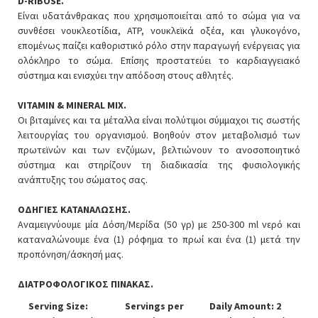
D-RIBOSE.
Είναι υδατάνθρακας που χρησιμοποιείται από το σώμα για να
συνθέσει νουκλεοτίδια, ATP, νουκλεϊκά οξέα, και γλυκογόνο,
επομένως παίζει καθοριστικό ρόλο στην παραγωγή ενέργειας για
ολόκληρο το σώμα. Επίσης προστατεύει το καρδιαγγειακό
σύστημα και ενισχύει την απόδοση στους αθλητές.
VITAMIN & MINERAL MIX.
Οι βιταμίνες και τα μέταλλα είναι πολύτιμοι σύμμαχοι τις σωστής
λειτουργίας του οργανισμού. Βοηθούν στον μεταβολισμό των
πρωτεϊνών και των ενζύμων, βελτιώνουν το ανοσοποιητικό
σύστημα και στηρίζουν τη διαδικασία της φυσιολογικής
ανάπτυξης του σώματος σας.
ΟΔΗΓΙΕΣ ΚΑΤΑΝΑΛΩΣΗΣ.
Αναμειγνύουμε μία Δόση/Μερίδα (50 γρ) με 250-300 ml νερό και
καταναλώνουμε ένα (1) ρόφημα το πρωί και ένα (1) μετά την
προπόνηση/άσκησή μας.
ΔΙΑΤΡΟΦΟΛΟΓΙΚΟΣ ΠΙΝΑΚΑΣ.
Serving Size:
Servings per
Daily Amount: 2