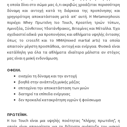
η οποία δίνει στο σώμα μας ό,τι ακριβώς χρειάζεται: περισσότερη
δύναμη και αντοχή κατά τη διάρκεια της προπόνησης και
γρηγορότερη αποκατάσταση μετά απ' αυτή. Η Metamorphosis
περιέχει Whey Πρωτεΐνη Iso Touch, Κρεατίνη τριών τύπων,
Αμινοξέα, Σύνθετους Υδατάνθρακες, Βιταμίνες και Μέταλλα. Έχει
σχεδιαστεί ειδικά για προπονήσεις και αθλήματα υψηλής έντασης
όπως το crossfit και το MMA(mixed martial arts) τα οποία
απαιτούν μέγιστη προσπάθεια, αντοχή και ενέργεια. Φυσικά είναι
κατάλληλη για όλα τα αθλήματα ιδιαίτερα μάλιστα αν στόχος
μας είναι η μυϊκή ενδυνάμωση.
ΟΦΕΛΗ.
ενισχύει τη δύναμη και την αντοχή
βοηθά στην ανάπτυξη μυϊκής μάζας
επιταχύνει την αποκατάσταση των μυών
διατηρεί τα επίπεδα ενέργειας
δεν προκαλεί κατακράτηση υγρών ή φούσκωμα
ΠΡΩΤΕΪΝΗ.
Η Iso Touch είναι μια υψηλής ποιότητας "πλήρης πρωτεΐνη", η
οποία είναι απαραίτητη για τη βέλτιστη ανάπτυξη του μυϊκού