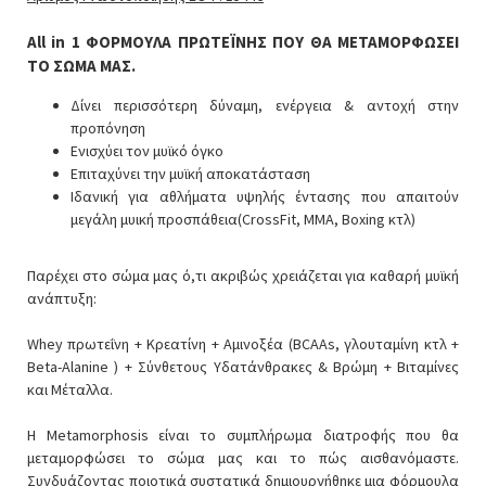
All in 1 ΦΟΡΜΟΥΛΑ ΠΡΩΤΕΪΝΗΣ ΠΟΥ ΘΑ ΜΕΤΑΜΟΡΦΩΣΕΙ
ΤΟ ΣΩΜΑ ΜΑΣ.
Δίνει περισσότερη δύναμη, ενέργεια & αντοχή στην
προπόνηση
Ενισχύει τον μυϊκό όγκο
Επιταχύνει την μυϊκή αποκατάσταση
Ιδανική για αθλήματα υψηλής έντασης που απαιτούν
μεγάλη μυική προσπάθεια(CrossFit, MMA, Boxing κτλ)
Παρέχει στο σώμα μας ό,τι ακριβώς χρειάζεται για καθαρή μυϊκή
ανάπτυξη:
Whey πρωτεΐνη + Κρεατίνη + Αμινοξέα (BCAAs, γλουταμίνη κτλ +
Beta-Alanine ) + Σύνθετους Υδατάνθρακες & Βρώμη + Βιταμίνες
και Μέταλλα.
Η Metamorphosis είναι το συμπλήρωμα διατροφής που θα
μεταμορφώσει το σώμα μας και το πώς αισθανόμαστε.
Συνδυάζοντας ποιοτικά συστατικά δημιουργήθηκε μια φόρμουλα