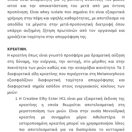
ιστού και την αποκατάσταση του μετά από μια έντονη
προπόνηση. Eίναι whey isolate που σημαίνει ότι είναι εξαιρετικά
γρήγορη στην πέψη και υψηλής καθαρότητας, με αποτέλεσμα να
αποδίδει τα μέγιστα στην μετά-προπονητική διατροφή όπου
υπάρχει αυξημένη ζήτηση πρωτεϊνών από τον οργανισμό και
χρειάζεται ταχύτητα στην απορρόφηση της.
ΚΡΕΑΤΙΝΗ.
Η κρεατίνη όπως είναι γνωστό προσφέρει μια δραματική αύξηση
στη δύναμη, την ενέργεια, την αντοχή, στο μέγεθος και στην
πυκνότητα των μυών καθώς και την αναερόβια ικανότητα. Τα 3
διαφορετικά είδη κρεατίνης που περιέχονται στη Metamorphosis
εξασφαλίζουν διαφορετική ταχύτητα απορρόφησης και
διαφορετικά σημεία εισόδου στους ενεργειακούς κύκλους των
μυών:
Η Creatine Ethy Ester HCL είναι μια εξαιρετική έκδοση της
κρεατίνης η οποία θεωρείται αποτελεσματική στη
μεγιστοποίηση των μυών. Είναι στην ουσία Μονοϋδρική
κρεατίνη με συνημμένο μόριο Αιθυλεστέρα. Η
εστεροποιημένη κρεατίνη μπορεί να χρησιμοποιήσει λίπος
πιο αποτελεσματικά για να διαπεράσει το κυτταρικό