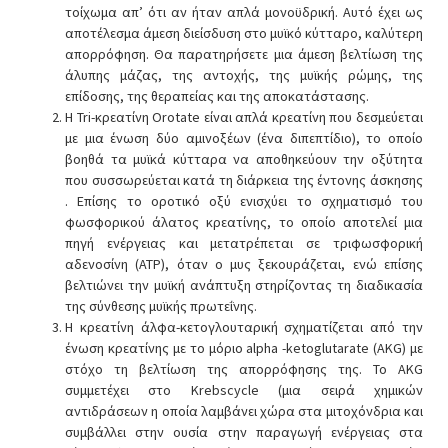
τοίχωμα απ’ ότι αν ήταν απλά μονοϋδρική. Αυτό έχει ως
αποτέλεσμα άμεση διείσδυση στο μυϊκό κύτταρο, καλύτερη
απορρόφηση. Θα παρατηρήσετε μια άμεση βελτίωση της
άλυπης μάζας, της αντοχής, της μυϊκής ρώμης, της
επίδοσης, της θεραπείας και της αποκατάστασης.
Η Tri-κρεατίνη Orotate είναι απλά κρεατίνη που δεσμεύεται
με μια ένωση δύο αμινοξέων (ένα διπεπτίδιο), το οποίο
βοηθά τα μυϊκά κύτταρα να αποθηκεύουν την οξύτητα
που συσσωρεύεται κατά τη διάρκεια της έντονης άσκησης
. Επίσης το οροτικό οξύ ενισχύει το σχηματισμό του
φωσφορικού άλατος κρεατίνης, το οποίο αποτελεί μια
πηγή ενέργειας και μετατρέπεται σε τριφωσφορική
αδενοσίνη (ΑΤΡ), όταν ο μυς ξεκουράζεται, ενώ επίσης
βελτιώνει την μυϊκή ανάπτυξη στηρίζοντας τη διαδικασία
της σύνθεσης μυϊκής πρωτεΐνης.
Η κρεατίνη άλφα-κετογλουταρική σχηματίζεται από την
ένωση κρεατίνης με το μόριο alpha -ketoglutarate (AKG) με
στόχο τη βελτίωση της απορρόφησης της. Το AKG
συμμετέχει στο Krebscycle (μια σειρά χημικών
αντιδράσεων η οποία λαμβάνει χώρα στα μιτοχόνδρια και
συμβάλλει στην ουσία στην παραγωγή ενέργειας στα