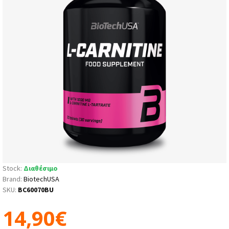
Stock:
Διαθέσιμο
Brand:
BiotechUSA
SKU:
BC60070BU
14,90€