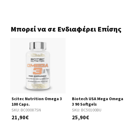
Μπορεί να σε Ενδιαφέρει Επίσης
Scitec Nutrition Omega 3
Biotech USA Mega Omega
B
100 Caps.
3 90 Softgels
3
SKU:
BC00087SN
SKU:
BC50100BU
S
21,90€
25,90€
3