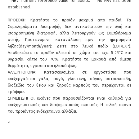
* NRV: nutrient reference value for adults. ** No NRV has been
established.
ΠΡΟΣΟΧΗ: Κρατήστε το προϊόν μακρυά από παιδιά. Τα
Συμπληρώματα Διατροφής δεν αντικαθιστούν την υγιή και
ισορροπημένη διατροφή, αλλά λειτουργούν ως Συμπλήρωμα
αυτής. Προτεινόμενη κατανάλωση πριν την ημερομηνία
λήξης(day/month/year): Δείτε στο λευκό πεδίο (LOT/EXP).
Αποθηκεύετε το προϊόν κλειστό σε χώρο που έχει 5-25°C και
υγρασία κάτω του 70%. Κρατήστε το μακρυά από άμεση
θερμότητα, υγρασία και ηλιακό φως.
ΑΛΛΕΡΓΙΟΓΟΝΑ: Κατασκευσμένα σε εργοστάσιο που
επεξεργάζεται γάλα, αυγό, γλουτένη, σόγια, οστρακοειδή,
διοξείδιο του θείου και ξηρούς καρπούς που περιέχονται σε
τρόφιμα.
ΣΗΜΕΙΩΣΗ! Οι εικόνες που παρουσιάζονται είναι καθαρά για
επεξηγηματικούς και διαφημιστικούς σκοπούς. Η τελική εικόνα
του προϊόντος ενδέχεται να αλλάξει.
<