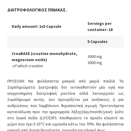
ΔΙΑΤΡΟΦΟΛΟΓΙΚΟΣ ΠΙΝΑΚΑΣ.
Servings per
Daily amount: 1x5 Capsule
container: 18
5 Capsules
CreaBASE (creatine monohydrate,
3000 mg
magnesium oxide)
2600 mg
-of which creatine
ΠΡΟΣΟΧΗ: Να φυλάσσεται μακριά από μικρά παιδιά. Τα
Συμπληρώματα Διατροφής δεν αντικαθιστούν μία υγιή και
ισορροπημένη διατροφική ρουτίνα αλλά λειτουργούν ως
Συμπλήρωμα αυτής. Δεν προορίζεται για ανήλικους ή για
ανθρώπους που λαμβάνουν θεραπευτική αγωγή. Προτεινόμενη
κατανάλωση πριν την ημερομηνία λήξης(day/month/year): Δείτε
στο λευκό πεδίο (LOT/EXP). Αποθηκεύετε το προϊόν κλειστό σε
χώρο που έχει 5-25°C και υγρασία κάτω του 70%. Να φυλάσσεται
μακριά από άμεση θερμότητα, υγρασία και ηλιακό φως.