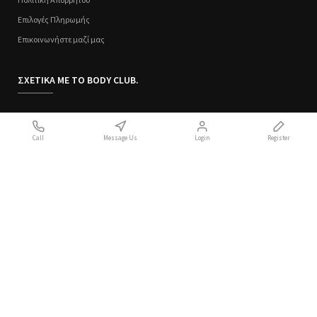
Επιλογές Πληρωμής
Επικοινωνήστε μαζί μας
ΣΧΕΤΙΚΑ ΜΕ ΤΟ BODY CLUB.
Ποιοι Είμαστε
Call
Message Us
Login
Register
Sitemap
Όροι Χρήσης
Πολιτική Απορρήτου
Handcrafted with 💙 in Athens