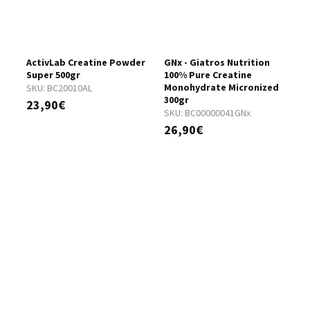
ActivLab Creatine Powder
GNx - Giatros Nutrition
G
Super 500gr
100% Pure Creatine
C
Monohydrate Micronized
4
SKU:
BC20010AL
300gr
S
23,90€
SKU:
BC00000041GNx
3
26,90€