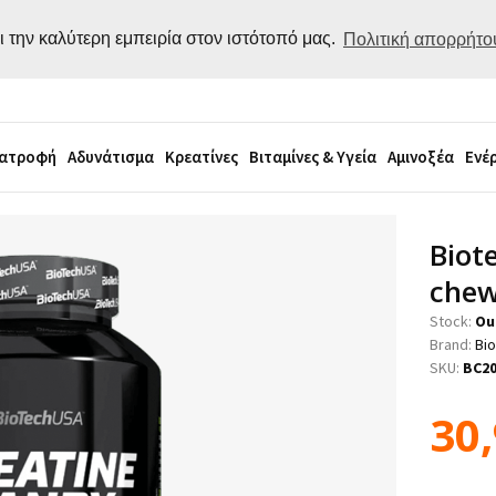
ι την καλύτερη εμπειρία στον ιστότοπό μας.
Πολιτική απορρήτο
ιατροφή
Αδυνάτισμα
Κρεατίνες
Βιταμίνες & Υγεία
Αμινοξέα
Ενέ
Biot
chew
Stock:
Ou
Brand:
Bi
SKU:
BC2
30