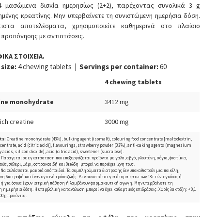
4 μασώμενα δισκία ημερησίως (2+2), παρέχοντας συνολικά 3 g
ημένης κρεατίνης. Μην υπερβαίνετε τη συνιστώμενη ημερήσια δόση.
τιστα αποτελέσματα, χρησιμοποιείτε καθημερινά στο πλαίσιο
 προπόνησης με αντιστάσεις.
ΙΚΑ ΣΤΟΙΧΕΙΑ.
 size:
4 chewing tablets |
Servings per container:
60
4 chewing tablets
ine monohydrate
3412 mg
hich creatine
3000 mg
ts:
Creatine monohydrate (43%), bulking agent (isomalt), colouring food concentrate [maltodextrin,
ncentrate, acid (citric acid)], flavourings, strawberry powder (3.7%), anti-caking agents (magnesium
ty acids, silicon dioxide), acid (citric acid), sweetener (sucralose).
:
Παράγεται σε εγκατάσταση που επεξεργάζεται προϊόντα με γάλα, αβγό, γλουτένη, σόγια, φιστίκια,
ούς, σέλερι, ψάρι, οστρακοειδή και θειώδη· μπορεί να περιέχει ίχνη τους.
Να φυλάσσεται μακριά από παιδιά. Τα συμπληρώματα διατροφής δεν υποκαθιστούν μια ποικίλη,
η διατροφή και έναν υγιεινό τρόπο ζωής. Δεν συνιστάται για άτομα κάτω των 18 ετών, εγκύους ή
, ή για όσους έχουν ιατρική πάθηση ή λαμβάνουν φαρμακευτική αγωγή. Μην υπερβαίνετε τη
 ημερήσια δόση. Η υπερβολική κατανάλωση μπορεί να έχει καθαρτικές επιδράσεις. Χωρίς λακτόζη: <0,1
00 g προϊόντος.