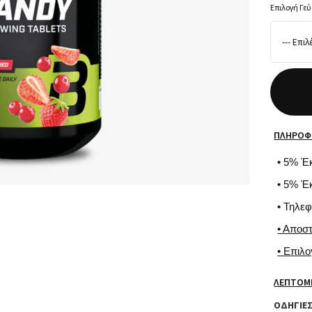
Επιλογή Γε
ΠΛΗΡΟΦ
• 5% Έ
• 5% Έ
• Τηλε
• Αποσ
• Επιλ
ΛΕΠΤΟΜ
ΟΔΗΓΙΕ