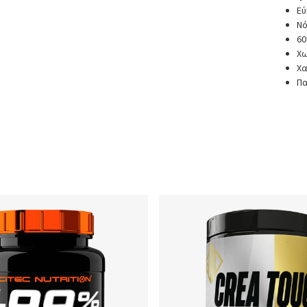
Εύ
Νό
60
Χω
Χα
Πα