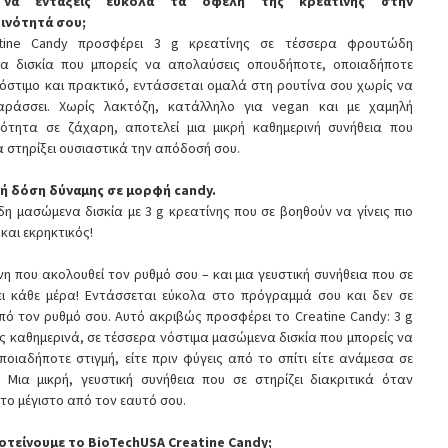
 να εντάξεις εύκολα τα οφέλη της κρεατίνης στην
ινότητά σου;
tine Candy προσφέρει 3 g κρεατίνης σε τέσσερα φρουτώδη
α δισκία που μπορείς να απολαύσεις οπουδήποτε, οποιαδήποτε
Νόστιμο και πρακτικό, εντάσσεται ομαλά στη ρουτίνα σου χωρίς να
αράσσει. Χωρίς λακτόζη, κατάλληλο για vegan και με χαμηλή
ικότητα σε ζάχαρη, αποτελεί μια μικρή καθημερινή συνήθεια που
α στηρίξει ουσιαστικά την απόδοσή σου.
ρή δόση δύναμης σε μορφή candy.
 μασώμενα δισκία με 3 g κρεατίνης που σε βοηθούν να γίνεις πιο
και εκρηκτικός!
νη που ακολουθεί τον ρυθμό σου – και μια γευστική συνήθεια που σε
ει κάθε μέρα! Εντάσσεται εύκολα στο πρόγραμμά σου και δεν σε
πό τον ρυθμό σου. Αυτό ακριβώς προσφέρει το Creatine Candy: 3 g
ς καθημερινά, σε τέσσερα νόστιμα μασώμενα δισκία που μπορείς να
ποιαδήποτε στιγμή, είτε πριν φύγεις από το σπίτι είτε ανάμεσα σε
 Μια μικρή, γευστική συνήθεια που σε στηρίζει διακριτικά όταν
 το μέγιστο από τον εαυτό σου.
ροτείνουμε το BioTechUSA Creatine Candy;