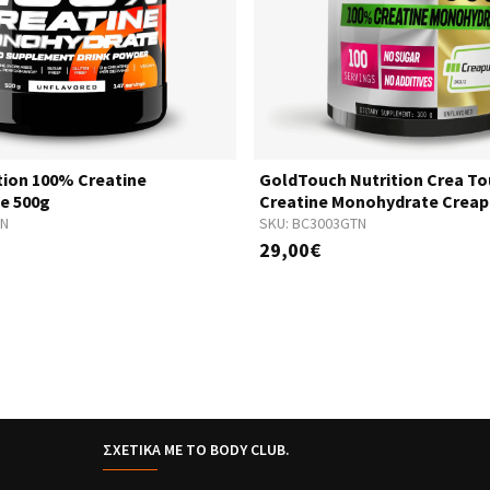
ition 100% Creatine
GoldTouch Nutrition Crea T
e 500g
Creatine Monohydrate Creap
SN
SKU:
BC3003GTN
29,00€
ΣΧΕΤΙΚΑ ΜΕ ΤΟ BODY CLUB.