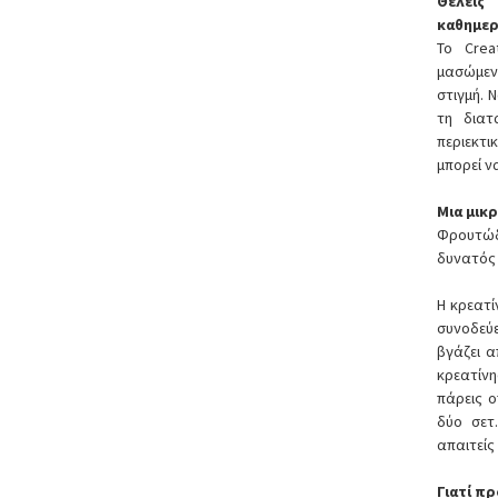
Θέλεις
καθημερ
Το Crea
μασώμεν
στιγμή. 
τη διατ
περιεκτ
μπορεί ν
Μια μικ
Φρουτώδη
δυνατός 
Η κρεατί
συνοδεύ
βγάζει α
κρεατίνη
πάρεις ο
δύο σετ.
απαιτείς
Γιατί π