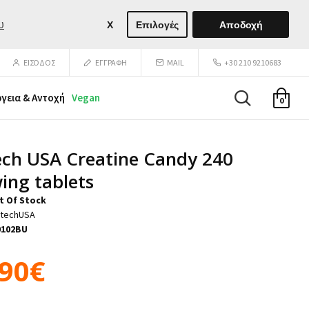
υ
X
Επιλογές
Αποδοχή
ΕΙΣΟΔΟΣ
ΕΓΓΡΑΦΉ
MAIL
+30 210 9210683
ργεια & Αντοχή
Vegan
0
ech USA Creatine Candy 240
ing tablets
t Of Stock
otechUSA
0102BU
,90€