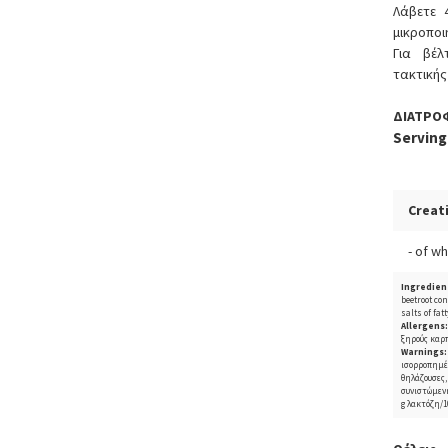
Λάβετε 
μικροποι
Για βέλ
τακτικής
ΔΙΑΤΡΟΦ
Serving
Creat
- of w
Ingredien
beetroot co
salts of fat
Allergens
ξηρούς καρπ
Warnings:
ισορροπημέν
θηλάζουσες
συνιστώμενη
g λακτόζη/1