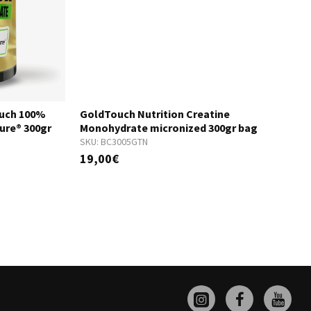
ouch 100%
GoldTouch Nutrition Creatine
ure® 300gr
Monohydrate micronized 300gr bag
S
SKU:
BC3005GTN
19,00€