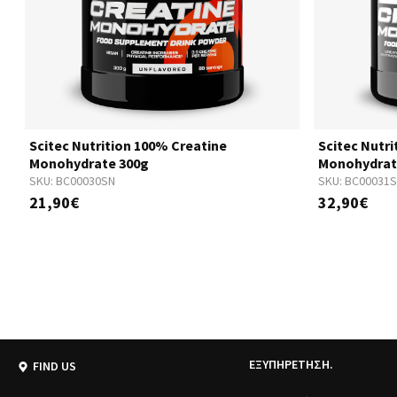
e
Scitec Nutrition 100% Creatine
Scitec Nutr
Monohydrate 300g
Monohydrat
SKU:
BC00030SN
SKU:
BC00031
21,90€
32,90€
ΕΞΥΠΗΡΕΤΗΣΗ.
FIND US