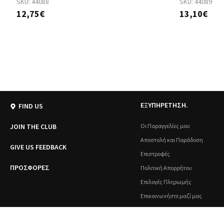
SKU:
44088
SKU:
44089
12,75€
13,10€
ΕΞΥΠΗΡΕΤΗΣΗ.
FIND US
JOIN THE CLUB
Οι Παραγγελίες μου
Αποστολή και Παράδοση
GIVE US FEEDBACK
Επιστροφές
ΠΡΟΣΦΟΡΕΣ
Πολιτική Απορρήτου
Επιλογές Πληρωμής
Επικοινωνήστε μαζί μας