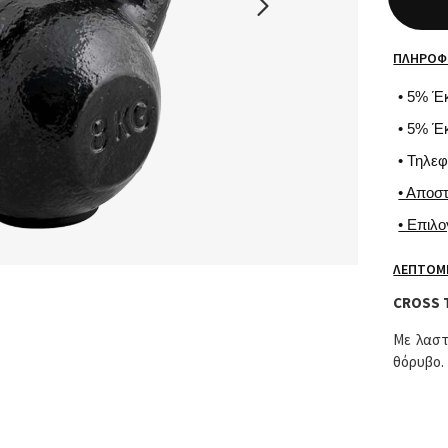
ΠΛΗΡΟΦ
• 5% Έ
• 5% Έ
• Τηλε
• Αποσ
• Επιλ
ΛΕΠΤΟΜ
CROSS 
Με λαστ
θόρυβο.