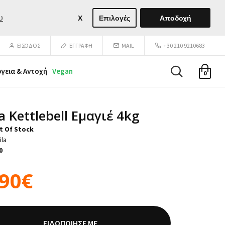
υ
X
Επιλογές
Αποδοχή
ΕΙΣΟΔΟΣ
ΕΓΓΡΑΦΉ
MAIL
+30 210 9210683
ργεια & Αντοχή
Vegan
0
a Kettlebell Εμαγιέ 4kg
t Of Stock
ila
0
,90€
ΕΙΔΟΠΟΊΗΣΈ ΜΕ