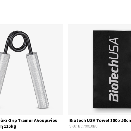
άκι Grip Trainer Αλουμινίου
Biotech USA Towel 100 x 50c
η 115kg
SKU:
BC70010BU