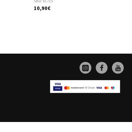
SKU:
81715
S
10,90€