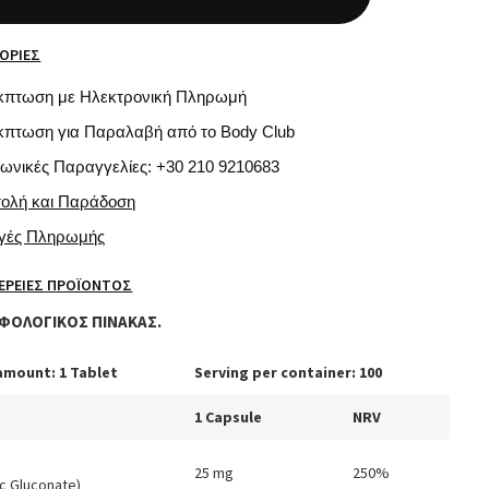
ΟΡΊΕΣ
κπτωση με Ηλεκτρονική Πληρωμή
κπτωση για Παραλαβή από το Body Club
φωνικές Παραγγελίες: +30 210 9210683
τολή και Παράδοση
ογές Πληρωμής
ΈΡΕΙΕΣ ΠΡΟΪΌΝΤΟΣ
ΦΟΛΟΓΙΚΟΣ ΠΙΝΑΚΑΣ.
 amount: 1 Tablet
Serving per container: 100
1 Capsule
NRV
25 mg
250%
nc Gluconate)