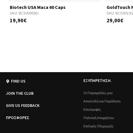
Biotech USA Maca 60 Caps
GoldTouch N
SKU:
BC50095BU
SKU:
BC50010
19,90€
29,00€
ΕΞΥΠΗΡΕΤΗΣΗ.
FIND US
JOIN THE CLUB
Οι Παραγγελίες μου
Αποστολή και Παράδοση
GIVE US FEEDBACK
Επιστροφές
ΠΡΟΣΦΟΡΕΣ
Πολιτική Απορρήτου
Επιλογές Πληρωμής