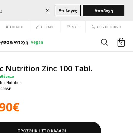
υ
X
Επιλογές
Αποδοχή
ΕΙΣΟΔΟΣ
ΕΓΓΡΑΦΉ
MAIL
+30 210 9210683
ργεια & Αντοχή
Vegan
0
ec Nutrition Zinc 100 Tabl.
αθέσιμο
tec Nutrition
0098SE
,90€
ΠΡΟΣΘΉΚΗ ΣΤΟ ΚΑΛΆΘΙ