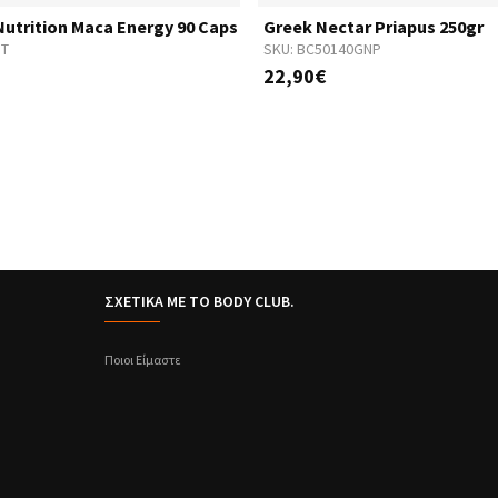
utrition Maca Energy 90 Caps
Greek Nectar Priapus 250gr
GT
SKU:
BC50140GNP
22,90€
ΣΧΕΤΙΚΑ ΜΕ ΤΟ BODY CLUB.
Ποιοι Είμαστε