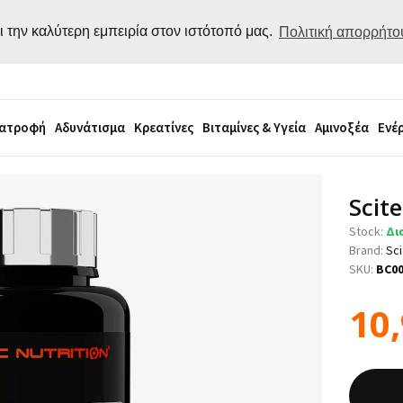
ι την καλύτερη εμπειρία στον ιστότοπό μας.
Πολιτική απορρήτο
ιατροφή
Αδυνάτισμα
Κρεατίνες
Βιταμίνες & Υγεία
Αμινοξέα
Ενέ
Scit
Stock:
Δι
Brand:
Sci
SKU:
BC0
10