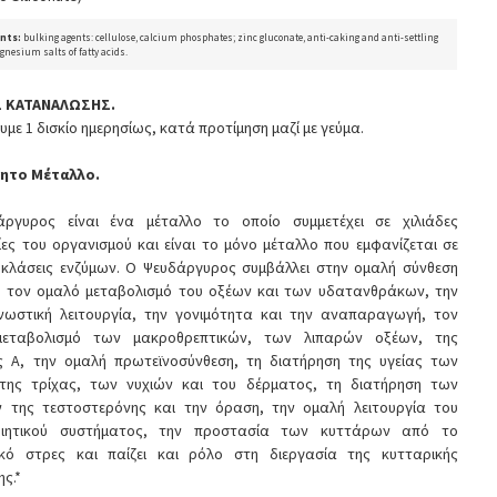
nts:
bulking agents: cellulose, calcium phosphates; zinc gluconate, anti-caking and anti-settling
gnesium salts of fatty acids.
Σ ΚΑΤΑΝΑΛΩΣΗΣ.
με 1 δισκίο ημερησίως, κατά προτίμηση μαζί με γεύμα.
ητο Μέταλλο.
ργυρος είναι ένα μέταλλο το οποίο συμμετέχει σε χιλιάδες
ίες του οργανισμού και είναι το μόνο μέταλλο που εμφανίζεται σε
ς κλάσεις ενζύμων. Ο Ψευδάργυρος συμβάλλει στην ομαλή σύνθεση
, τον ομαλό μεταβολισμό του οξέων και των υδατανθράκων, την
νωστική λειτουργία, την γονιμότητα και την αναπαραγωγή, τον
εταβολισμό των μακροθρεπτικών, των λιπαρών οξέων, της
ης A, την ομαλή πρωτεϊνοσύνθεση, τη διατήρηση της υγείας των
της τρίχας, των νυχιών και του δέρματος, τη διατήρηση των
ν της τεστοστερόνης και την όραση, την ομαλή λειτουργία του
ιητικού συστήματος, την προστασία των κυττάρων από το
ικό στρες και παίζει και ρόλο στη διεργασία της κυτταρικής
ς.*