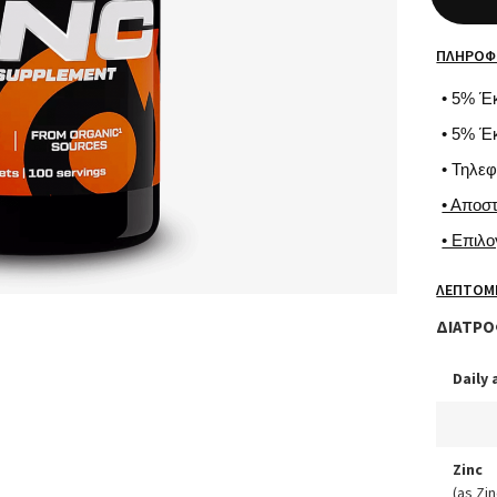
ΠΛΗΡΟΦ
• 5% Έ
• 5% Έ
• Τηλε
• Αποσ
• Επιλ
ΛΕΠΤΟΜ
ΔΙΑΤΡΟ
Daily
Zinc
(as Zi