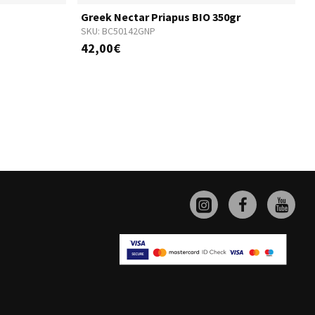
Greek Nectar Priapus BIO 350gr
SKU:
BC50142GNP
S
42,00€