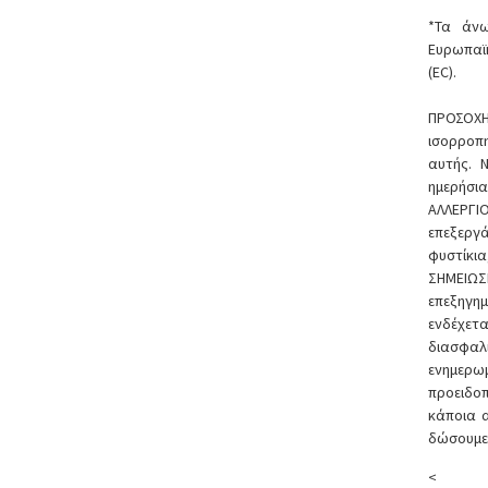
*Τα άνω
Ευρωπαϊ
(EC).
ΠΡΟΣΟΧΗ
ισορροπ
αυτής. 
ημερήσια
ΑΛΛΕΡΓ
επεξεργ
φυστίκια
ΣΗΜΕΙΩΣ
επεξηγημ
ενδέχετ
διασφαλ
ενημερω
προειδοπ
κάποια α
δώσουμε 
<