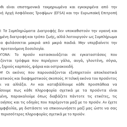
θι είναι επιστημονικά τεκμηριωμένα και εγκεκριμένα από την
κή Αρχή Ασφάλειας Τροφίμων (EFSA) και την Ευρωπαϊκή Επιτροπή
: Τσ Συμπληρώματα Διατροφής δεν υποκαθιστούν την υγιεινή και
ημένη διατροφή και τρόπο ζωής, αλλά λειτουργούν ως Συμπλήρωμα
Να φυλάσσεται μακριά από μικρά παιδιά. Μην υπερβαίνετε την
 προτεινόμενη δοσολογία.
ΙΟΓΟΝΑ: Το προϊόν κατασκευάζεται σε εγκαταστάσεις που
άζονται τρόφιμα που περιέχουν γάλα, αυγά, γλουτένη, σόγια,
, ξηρούς καρπούς, ψάρια και οστρακοειδή.
Η! Οι εικόνες που παρουσιάζονται εξυπηρετούν αποκλειστικά
ατικούς και διαφημιστικούς σκοπούς. Η τελική εικόνα του προϊόντος
αι να αλλάξει. Αν και καταβάλλουμε κάθε προσπάθεια να
ίσουμε πως κάθε πληροφορία σχετικά με τα προϊόντα είναι
μένη, παρακαλούμε όπως διαβάζετε πάντοτε τις ετικέτες, τις
οιήσεις και τις οδηγίες που παρέχονται μαζί με το προϊόν. Αν έχετε
μφιβολία, μη διστάσετε να επικοινωνήσετε μαζί μας ώστε να σας
περισσότερες πληροφορίες σχετικά με το προϊόν.