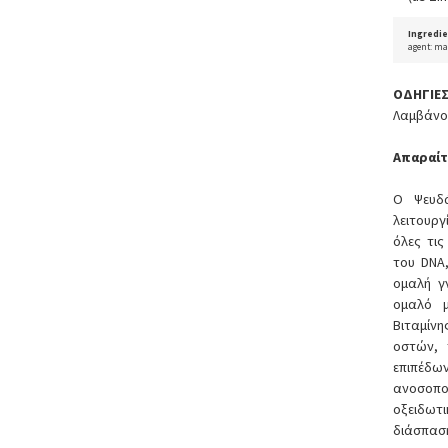
Ingredie
agent: ma
ΟΔΗΓΙΕ
Λαμβάνου
Απαραίτ
Ο Ψευδά
λειτουργ
όλες τι
του DNA
ομαλή γ
ομαλό μ
Βιταμίν
οστών, 
επιπέδω
ανοσοπο
οξειδωτ
διάσπαση