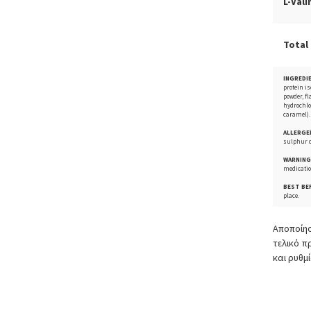
L-Vali
Total
INGREDI
protein i
powder, f
hydrochlo
caramel).
ALLERGE
sulphur d
WARNING
medicatio
BEST BE
place.
Αποποίησ
τελικό 
και ρυθμ