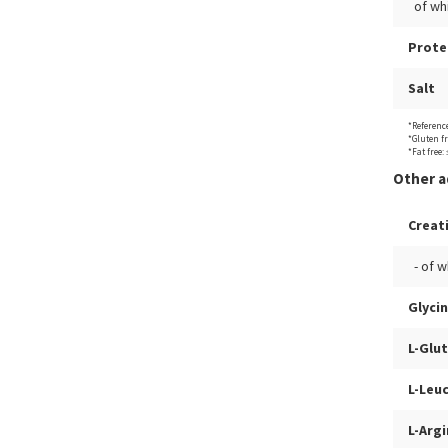
of wh
Prote
Salt
*Reference
*Gluten f
*Fat free:
Other a
Creat
- of w
Glyci
L-Glu
L-Leu
L-Arg