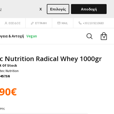
υ
X
Επιλογές
Αποδοχή
ΕΙΣΟΔΟΣ
ΕΓΓΡΑΦΉ
MAIL
+30 210 9210683
ργεια & Αντοχή
Vegan
0
ec Nutrition Radical Whey 1000gr
t Of Stock
tec Nutrition
0457SN
,90€
ύσης