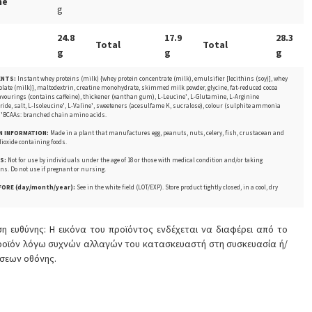
ne
g
24.8
17.9
28.3
Total
Total
g
g
g
ENTS:
Instant whey proteins (milk) {whey protein concentrate (milk), emulsifier [lecithins (soy)], whey
solate (milk)}, maltodextrin, creatine monohydrate, skimmed milk powder, glycine, fat-reduced cocoa
lavourings (contains caffeine), thickener (xanthan gum), L-Leucine¹, L-Glutamine, L-Arginine
ride, salt, L-Isoleucine¹, L-Valine¹, sweeteners (acesulfame K, sucralose), colour (sulphite ammonia
 ¹BCAAs: branched chain amino acids.
N INFORMATION:
Made in a plant that manufactures egg, peanuts, nuts, celery, fish, crustacean and
ioxide containing foods.
S:
Not for use by individuals under the age of 18 or those with medical condition and/or taking
ns. Do not use if pregnant or nursing.
FORE (day/month/year):
See in the white field (LOT/EXP). Store product tightly closed, in a cool, dry
η ευθύνης: Η εικόνα του προϊόντος ενδέχεται να διαφέρει από το
προϊόν λόγω συχνών αλλαγών του κατασκευαστή στη συσκευασία ή/
ίσεων οθόνης.