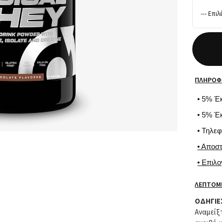
ΠΛΗΡΟΦ
• 5% Έ
• 5% Έ
• Τηλε
• Αποσ
• Επιλ
ΛΕΠΤΟΜ
ΟΔΗΓΙΕ
Αναμεί