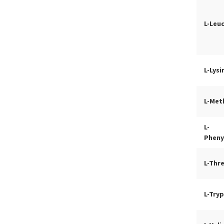
L-Leu
L-Lysi
L-Met
L-
Pheny
L-Thr
L-Try