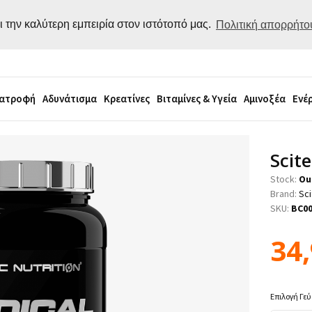
ι την καλύτερη εμπειρία στον ιστότοπό μας.
Πολιτική απορρήτο
ιατροφή
Αδυνάτισμα
Κρεατίνες
Βιταμίνες & Υγεία
Αμινοξέα
Ενέ
Scit
Stock:
Ou
Brand:
Sci
SKU:
BC0
34
Επιλογή Γε