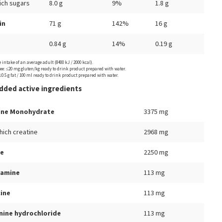
ich sugars
8.0 g
9%
1.8 g
in
71 g
142%
16 g
0.84 g
14%
0.19 g
 intake of an average adult (8400 kJ / 2000 kcal).
ree: ≤20 mg gluten/kg ready to drink product prepared with water.
 ≤0.5 g fat / 100 ml ready to drink product prepared with water.
dded active ingredients
ine Monohydrate
3375 mg
hich creatine
2968 mg
ne
2250 mg
tamine
113 mg
cine
113 mg
inine hydrochloride
113 mg