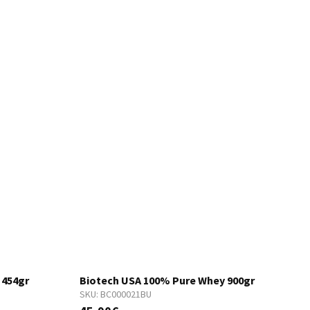
 454gr
Biotech USA 100% Pure Whey 900gr
SKU:
BC000021BU
S