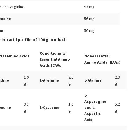
hich L-Arginine
93 mg
eucine
56 mg
ne
56 mg
mino acid profile of 100 g product
Conditionally
tial Amino Acids
Nonessential
Essential Amino
)
Amino Acids (NAAs)
Acids (CAAs)
1.0
2.0
2.3
idine
L-Arginine
L-Alanine
g
g
g
L-
Asparagine
3.3
1.6
5.2
eucine
L-Cysteine
and L-
g
g
g
Aspartic
Acid