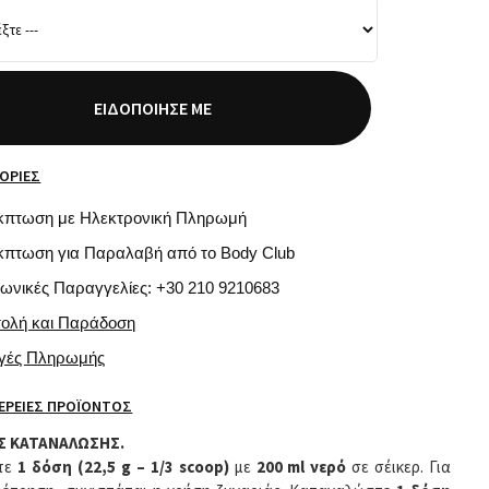
ΕΙΔΟΠΟΊΗΣΈ ΜΕ
ΟΡΊΕΣ
κπτωση με Ηλεκτρονική Πληρωμή
κπτωση για Παραλαβή από το Body Club
φωνικές Παραγγελίες: +30 210 9210683
τολή και Παράδοση
ογές Πληρωμής
ΈΡΕΙΕΣ ΠΡΟΪΌΝΤΟΣ
Σ ΚΑΤΑΝΑΛΩΣΗΣ.
ξτε
1 δόση (22,5 g – 1/3 scoop)
με
200 ml νερό
σε σέικερ. Για