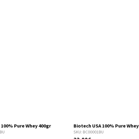
 100% Pure Whey 400gr
Biotech USA 100% Pure Whey
1BU
SKU:
BC00001BU