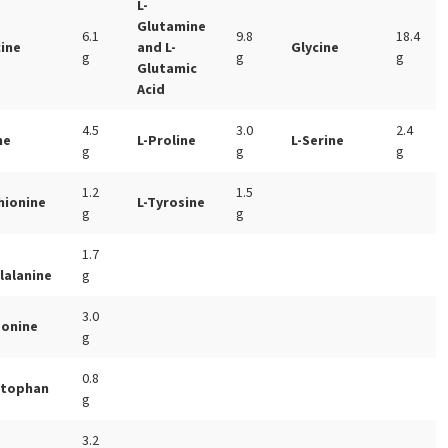
L-
Glutamine
6.1
9.8
18.4
cine
and L-
Glycine
g
g
g
Glutamic
Acid
4.5
3.0
2.4
ne
L-Proline
L-Serine
g
g
g
1.2
1.5
hionine
L-Tyrosine
g
g
1.7
lalanine
g
3.0
eonine
g
0.8
ptophan
g
3.2