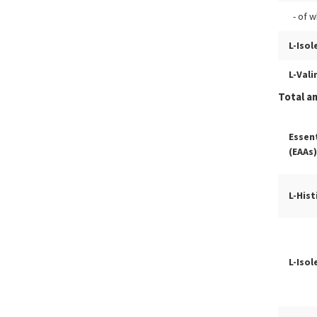
- of w
L-Isol
L-Vali
Total a
Essen
(EAAs
L-Hist
L-Isol