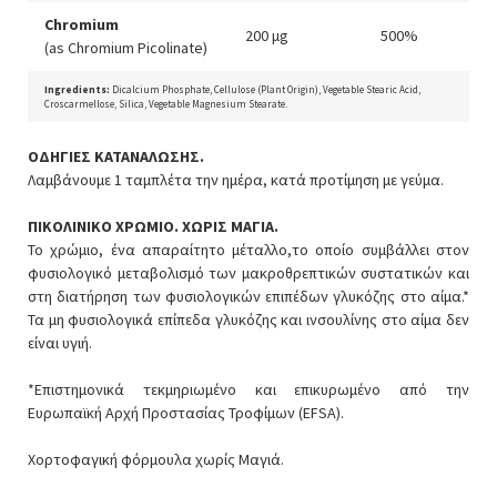
Chromium
200 μg
500%
(as Chromium Picolinate)
Ingredients:
Dicalcium Phosphate, Cellulose (Plant Origin), Vegetable Stearic Acid,
Croscarmellose, Silica, Vegetable Magnesium Stearate.
ΟΔΗΓΙΕΣ ΚΑΤΑΝΑΛΩΣΗΣ.
Λαμβάνουμε 1 ταμπλέτα την ημέρα, κατά προτίμηση με γεύμα.
ΠΙΚΟΛΙΝΙΚΟ ΧΡΩΜΙΟ. ΧΩΡΙΣ ΜΑΓΙΑ.
Το χρώμιο, ένα απαραίτητο μέταλλο,το οποίο συμβάλλει στον
φυσιολογικό μεταβολισμό των μακροθρεπτικών συστατικών και
στη διατήρηση των φυσιολογικών επιπέδων γλυκόζης στο αίμα.*
Τα μη φυσιολογικά επίπεδα γλυκόζης και ινσουλίνης στο αίμα δεν
είναι υγιή.
*Επιστημονικά τεκμηριωμένο και επικυρωμένο από την
Ευρωπαϊκή Αρχή Προστασίας Τροφίμων (EFSA).
Χορτοφαγική φόρμουλα χωρίς Μαγιά.