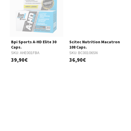
Bpi Sports A-HD Elite 30
Scitec Nutrition Macatron
B
Caps.
108 Caps.
S
SKU:
AHE001FBA
SKU:
BC00106SN
1
39,90€
36,90€