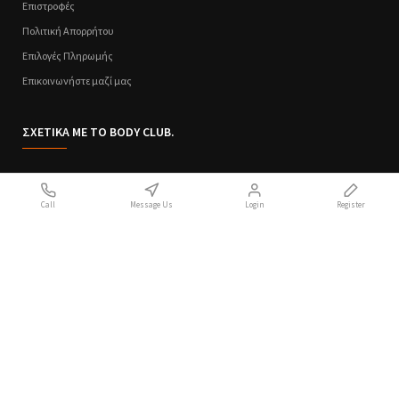
Επιστροφές
Πολιτική Απορρήτου
Επιλογές Πληρωμής
Επικοινωνήστε μαζί μας
ΣΧΕΤΙΚΑ ΜΕ ΤΟ BODY CLUB.
Ποιοι Είμαστε
Call
Message Us
Login
Register
Sitemap
Όροι Χρήσης
Πολιτική Απορρήτου
Handcrafted with 💙 in Athens