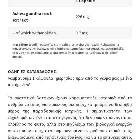
1 Capsule
Ashwagandha root
226 mg
extract
- of which withanolides
3.7 mg
Ingredients:
bulking agent (calcium salts of orthophosphoric acid), Ashwagandha
extract preparation [Ashwagandha (Withania somnifera) root extract, maltodextrin] 28%,
capsule shell (gelatine), anti-caking agents (magnesium salts of fatty acids, silicon
dioxide).
ΟΔΗΓΙΕΣ ΚΑΤΑΝΑΛΩΣΗΣ.
Λαμβάνουμε 1 κάψουλα ημερησίως πριν από το γεύμα μας με ένα
ποτήρι νερό.
Τα συστατικά βοτάνων έχουν χρησιμοποιηθεί ιστορικά από το
ανθρώπινο είδος για ποικίλους σκοπούς, και μπορεί να θεωρηθεί
μέρος της παραδοσιακής ιατρικής. Η σημαντικότητα των
εκχυλισμάτων έγκειται στο γεγονός ότι δεν επικεντρώνονται σε
ολόκληρο το φυτό, αλλά στο εκχύλισμα των βιολογικά ενεργών
συστατικών τους, στα συμπυκνωμένα ενεργά συστατικά τους,
διαχωρισμένα από τις φυτικές του ίνες. Για να το επιτύχεις αυτό,