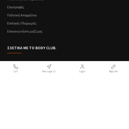
Επιστροφές
Πολιτική Απορρήτου
Επιλογές Πληρωμής
Επικοινωνήστε μαζί μας
ΣΧΕΤΙΚΑ ΜΕ ΤΟ BODY CLUB.
Ποιοι Είμαστε
Call
Message Us
Login
Register
Sitemap
Όροι Χρήσης
Πολιτική Απορρήτου