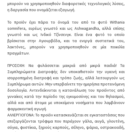
μπορούν να χρησιμοποιηθούν διαφορετικές τεχνολογικές λύσεις,
η διεργασία που ονομάζεται εξαγωγή.
Το προϊόν έχει πάρει το όνομά του από το φυτό Withania
somnifera, ευρέως γνωστό και ως Ashwagandha, αλλά επίσης
γνωστό και ως Ινδικό Τζίνσενγκ. Είναι ένα φυτό το οποίο
βρίσκεται στην Αγιουρβέδα, και τα ενεργά συστατικά του,
λακτόνες, μπορούν να χρησιμοποιηθούν σε μία ποικιλία
πραγμάτων.
ΠΡΟΣΟΧΗ: Να φυλάσσεται μακριά από μικρά παιδιά! Τα
Συμπληρώματα Διατροφής δεν υποκαθιστούν την υγιεινή και
ισορροπημένη διατροφή και τρόπο ζωής, αλλά λειτουργούν ως
Συμπλήρωμα αυτών. Μην υπερβαίνετε την ημερήσια προτεινόμενη
δοσολογία. Αντενδείκνυται η κατανάλωση του προϊόντος από
γυναίκες κατά την περίοδο της εγκυμοσύνης και του θηλασμού,
αλλά και από άτομα με υποκείμενα νοσήματα που λαμβάνουν
φαρμακευτική αγωγή.
ΑΛΛΕΡΓΙΟΓΟΝΑ: Το προϊόν κατασκευάζεται σε εγκαταστάσεις που
επεξεργάζονται τρόφιμα που περιέχουν γάλα, αυγά, γλουτένη,
σόγια, φυστίκια, ξηρούς καρπούς, σέληνο, ψάρια, οστρακοειδή,