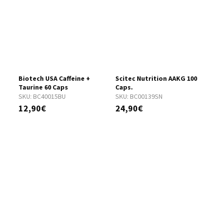
Biotech USA Caffeine +
Scitec Nutrition AAKG 100
B
Taurine 60 Caps
Caps.
A
SKU:
BC40015BU
SKU:
BC00139SN
S
12,90€
24,90€
1