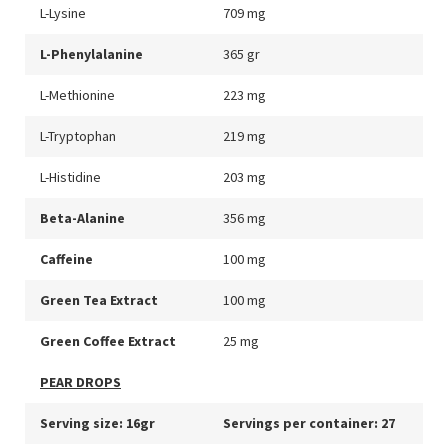
L-Lysine
709 mg
L-Phenylalanine
365 gr
L-Methionine
223 mg
L-Tryptophan
219 mg
L-Histidine
203 mg
Beta-Alanine
356 mg
Caffeine
100 mg
Green Tea Extract
100 mg
Green Coffee Extract
25 mg
PEAR DROPS
Serving size: 16gr
Servings per container: 27