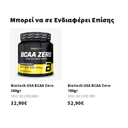
Μπορεί να σε Ενδιαφέρει Επίσης
Biotech USA BCAA Zero
Biotech USA BCAA Zero
D
360gr
700gr
S
SKU:
BC10016BU
SKU:
BC10017BU
2
32,90€
52,90€