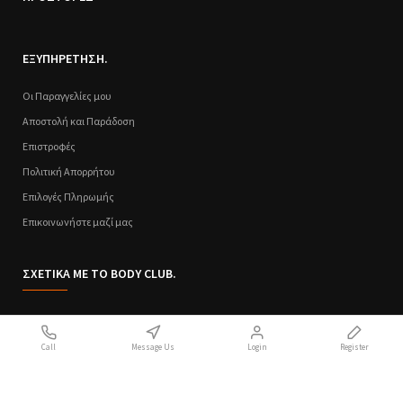
ΕΞΥΠΗΡΕΤΗΣΗ.
Οι Παραγγελίες μου
Αποστολή και Παράδοση
Επιστροφές
Πολιτική Απορρήτου
Επιλογές Πληρωμής
Επικοινωνήστε μαζί μας
ΣΧΕΤΙΚΑ ΜΕ ΤΟ BODY CLUB.
Ποιοι Είμαστε
Call
Message Us
Login
Register