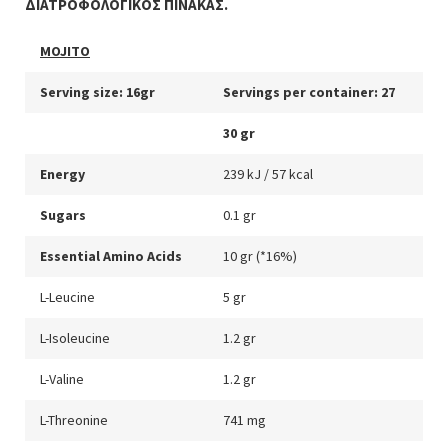
ΔΙΑΤΡΟΦΟΛΟΓΙΚΟΣ ΠΙΝΑΚΑΣ.
MOJITO
Serving size: 16gr
Servings per container: 27
30 gr
Energy
239 kJ / 57 kcal
Sugars
0.1 gr
Essential Amino Acids
10 gr (*16%)
L-Leucine
5 gr
L-Isoleucine
1.2 gr
L-Valine
1.2 gr
L-Threonine
741 mg