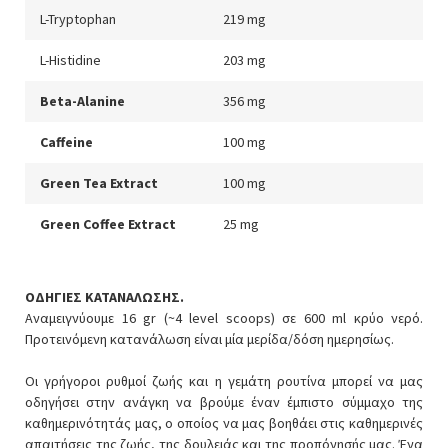
L-Tryptophan
219 mg
L-Histidine
203 mg
Beta-Alanine
356 mg
Caffeine
100 mg
Green Tea Extract
100 mg
Green Coffee Extract
25 mg
ΟΔΗΓΙΕΣ ΚΑΤΑΝΑΛΩΣΗΣ.
Αναμειγνύουμε 16 gr (~4 level scoops) σε 600 ml κρύο νερό.
Προτεινόμενη κατανάλωση είναι μία μερίδα/δόση ημερησίως.
Οι γρήγοροι ρυθμοί ζωής και η γεμάτη ρουτίνα μπορεί να μας
οδηγήσει στην ανάγκη να βρούμε έναν έμπιστο σύμμαχο της
καθημερινότητάς μας, ο οποίος να μας βοηθάει στις καθημερινές
απαιτήσεις της ζωής, της δουλειάς και της προπόνησής μας. Ένα