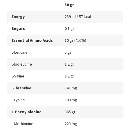
30 gr
Energy
239 kJ / 57 kcal
Sugars
0.1 gr
Essential Amino Acids
10 gr (*16%)
L-Leucine
5 gr
L-Isoleucine
1.2 gr
L-Valine
1.2 gr
L-Threonine
741 mg
L-Lysine
709 mg
L-Phenylalanine
365 gr
L-Methionine
223 mg