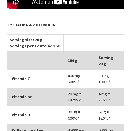
ΣΥΣΤΑΤΙΚΑ & ΔΟΣΟΛΟΓΙΑ
Serving size: 20 g
Servings per Container: 20
Serving -
100 g
20 g
400 mg =
80 mg =
Vitamin C
500%*
100%*
20 mg =
4 mg =
Vitamin B6
1429%*
286%*
30 µg =
6 µg =
Vitamin D
600%*
120%*
Collagen protein
45000 mg
9000 mg