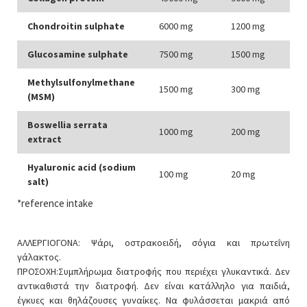
Chondroitin sulphate
6000 mg
1200 mg
Glucosamine sulphate
7500 mg
1500 mg
Methylsulfonylmethane
1500 mg
300 mg
(MSM)
Boswellia serrata
1000 mg
200 mg
extract
Hyaluronic acid (sodium
100 mg
20 mg
salt)
*reference intake
ΑΛΛΕΡΓΙΟΓΟΝΑ: Ψάρι, οστρακοειδή, σόγια και πρωτεΐνη
γάλακτος.
ΠΡΟΣΟΧΗ:Συμπλήρωμα διατροφής που περιέχει γλυκαντικά. Δεν
αντικαθιστά την διατροφή. Δεν είναι κατάλληλο για παιδιά,
έγκυες και θηλάζουσες γυναίκες. Να φυλάσσεται μακριά από