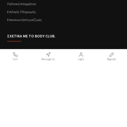
Πολιτική Απορρήτου
Επιλογές Πληρωμής
Επικοινωνήστε μαζί μας
ΣΧΕΤΙΚΑ ΜΕ ΤΟ BODY CLUB.
Ποιοι Είμαστε
Call
Message Us
Login
Register
Sitemap
Όροι Χρήσης
Πολιτική Απορρήτου
Handcrafted with 💙 in Athens