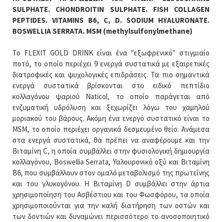
SULPHATE. CHONDROITIN SULPHATE. FISH COLLAGEN
PEPTIDES. VITAMINS B6, C, D. SODIUM HYALURONATE.
BOSWELLIA SERRATA. MSM (methylsulfonylmethane)
Το FLEXIT GOLD DRINK είναι ένα "εξωφρενικό" στιγμιαίο
ποτό, το οποίο περιέχει 9 ενεργά συστατικά με εξαιρετικές
διατροφικές και ψυχολογικές επιδράσεις. Τα πιο σημαντικά
ενεργά συστατικά βρίσκονται στο ειδικό πεπτίδιο
κολλαγόνου ψαριού Naticol, το οποίο παράγεται από
ενζυματική υδρόλυση και ξεχωρίζει λόγω του χαμηλού
μοριακού του βάρους. Ακόμη ένα ενεργό συστατικό είναι το
MSM, το οποίο περιέχει οργανικά δεσμευμένο θείο. Ανάμεσα
στα ενεργά συστατικά, θα πρέπει να αναφέρουμε και την
Βιταμίνη C, η οποία συμβάλλει στην φυσιολογική δημιουργία
κολλαγόνου, Boswellia Serrata, Υαλουρονικό οξύ και Βιταμίνη
B6, που συμβάλλουν στον ομαλό μεταβολισμό της πρωτεΐνης
και του γλυκογόνου. Η Βιταμίνη D συμβάλλει στην άρτια
χρησιμοποίηση του Ασβέστιου και του Φωσφόρου, τα οποία
χρησιμοποιούνται για την καλή διατήρηση των οστών και
των δοντιών και δυναμώνει περισσότερο το ανοσοποιητικό