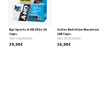
Bpi Sports A-HD Elite 30
Scitec Nutrition Macatron
B
Caps.
108 Caps.
S
SKU:
AHE001FBA
SKU:
BC00106SN
1
39,90€
36,90€