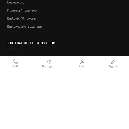
Επιστροφές
Πολιτική Απορρήτου
Επιλογές Πληρωμής
Επικοινωνήστε μαζί μας
ΣΧΕΤΙΚΑ ΜΕ ΤΟ BODY CLUB.
Ποιοι Είμαστε
Call
Message Us
Login
Register
Sitemap
Όροι Χρήσης
Πολιτική Απορρήτου
Handcrafted with 💙 in Athens