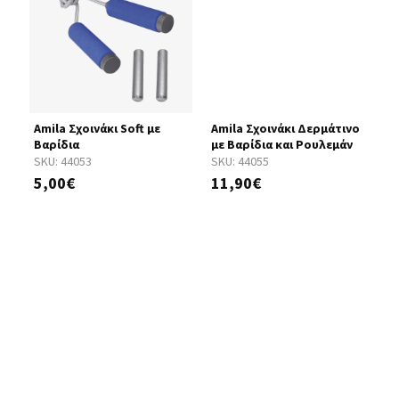
Amila Σχοινάκι Soft με
Amila Σχοινάκι Δερμάτινο
M
Βαρίδια
με Βαρίδια και Ρουλεμάν
(
Κ
SKU:
44053
SKU:
44055
S
5,00€
11,90€
1