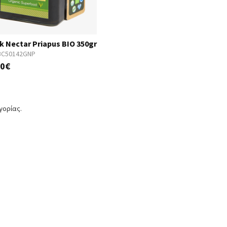
k Nectar Priapus BIO 350gr
BC50142GNP
00€
γορίας.