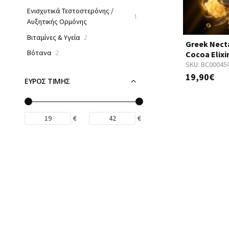
Ενισχυτικά Τεστοστερόνης /
1
Αυξητικής Ορμόνης
Βιταμίνες & Υγεία
2
Greek Nect
Βότανα
2
Cocoa Elixi
SKU:
BC00045
19,90€
ΕΥΡΟΣ ΤΙΜΗΣ
€
€