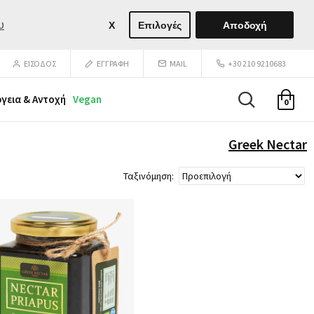
υ
X
Επιλογές
Αποδοχή
ΕΙΣΟΔΟΣ
ΕΓΓΡΑΦΉ
MAIL
+30 210 9210683
ργεια & Αντοχή
Vegan
0
Greek Nectar
Ταξινόμηση: