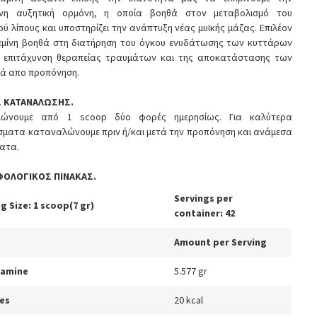
νη αυξητική ορμόνη, η οποία βοηθά στον μεταβολισμό του
ύ λίπους και υποστηρίζει την ανάπτυξη νέας μυϊκής μάζας. Επιλέον
αμίνη βοηθά στη διατήρηση του όγκου ενυδάτωσης των κυττάρων
ν επιτάχυνση θεραπείας τραυμάτων και της αποκατάστασης των
τά απο προπόνηση.
Σ ΚΑΤΑΝΑΛΩΣΗΣ.
λώνουμε από 1 scoop δύο φορές ημερησίως. Για καλύτερα
σματα καταναλώνουμε πριν ή/και μετά την προπόνηση και ανάμεσα
ματα.
ΦΟΛΟΓΙΚΟΣ ΠΙΝΑΚΑΣ.
Servings per
g Size: 1 scoop(7 gr)
container: 42
Amount per Serving
tamine
5.577 gr
ies
20 kcal