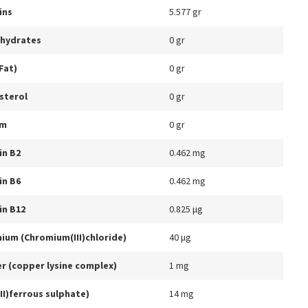
ins
5.577 gr
hydrates
0 gr
Fat)
0 gr
sterol
0 gr
um
0 gr
in B2
0.462 mg
in B6
0.462 mg
in B12
0.825 μg
ium (Chromium(III)chloride)
40 μg
r (copper lysine complex)
1 mg
(II)ferrous sulphate)
14 mg