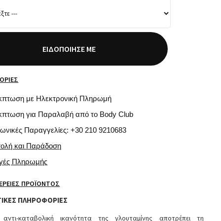
ΕΙΔΟΠΟΊΗΣΈ ΜΕ
ΟΡΊΕΣ
κπτωση με Ηλεκτρονική Πληρωμή
κπτωση για Παραλαβή από το Body Club
φωνικές Παραγγελίες: +30 210 9210683
τολή και Παράδοση
ογές Πληρωμής
ΈΡΕΙΕΣ ΠΡΟΪΌΝΤΟΣ
ΙΚΕΣ ΠΛΗΡΟΦΟΡΙΕΣ
 αντι-καταβολική ικανότητα της γλουταμίνης αποτρέπει τη