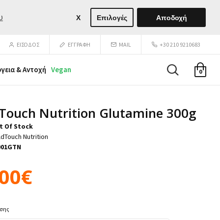
υ
X
Επιλογές
Αποδοχή
ΕΙΣΟΔΟΣ
ΕΓΓΡΑΦΉ
MAIL
+30 210 9210683
ργεια & Αντοχή
Vegan
0
Touch Nutrition Glutamine 300g
t Of Stock
dTouch Nutrition
001GTN
,00€
ύσης