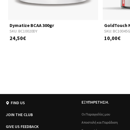
Dymatize BCAA 300gr
GoldTouch N
SKU:
BC10020DY
SKU:
BC10045
24,50€
10,00€
ΕΞΥΠΗΡΕΤΗΣΗ.
FIND US
JOIN THE CLUB
Οι Παραγγελίες μου
Αποστολή και Παράδοση
GIVE US FEEDBACK