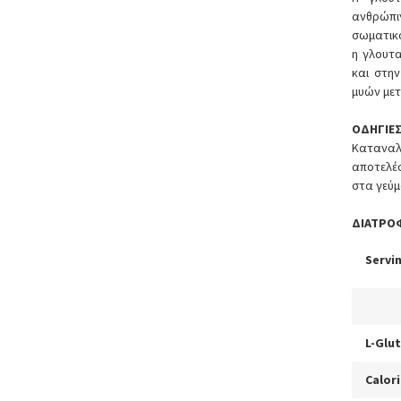
ανθρώπι
σωματικο
η γλουτ
και στη
μυών με
ΟΔΗΓΙΕ
Κατανα
αποτελέ
στα γεύ
ΔΙΑΤΡΟ
Servin
L-Glu
Calor