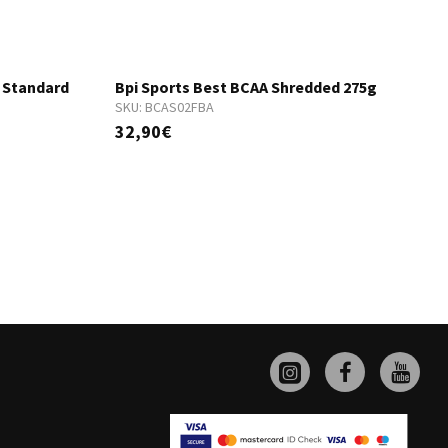
 Standard
Bpi Sports Best BCAA Shredded 275g
SKU:
BCAS02FBA
S
32,90€