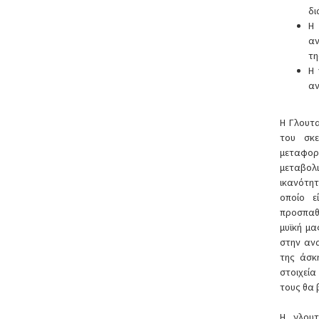
δι
Η 
αν
τη
Η 
αν
Η Γλουτα
του σκε
μεταφορ
μεταβολι
ικανότητ
οποίο ε
προσπαθ
μυϊκή μα
στην αν
της άσκ
στοιχεί
τους θα
Η γλουτ