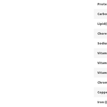
Prote
Carbo
Lipid(
Chore
Sodi
Vitam
Vitam
Vitam
Chrom
Coppe
Iron (