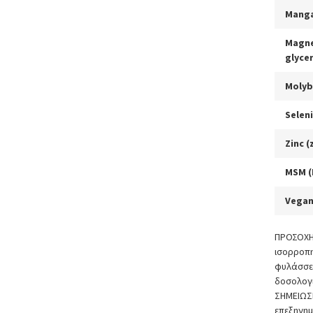
Manga
Magn
glyce
Moly
Selen
Zinc (
MSM (
Vegan
ΠΡΟΣΟΧ
ισορροπ
φυλάσσε
δοσολογ
ΣΗΜΕΙΩ
επεξηγημ