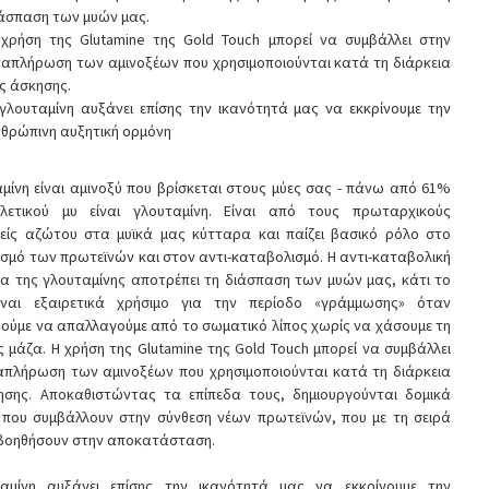
άσπαση των μυών μας.
χρήση της Glutamine της Gold Touch μπορεί να συμβάλλει στην
απλήρωση των αμινοξέων που χρησιμοποιούνται κατά τη διάρκεια
ς άσκησης.
γλουταμίνη αυξάνει επίσης την ικανότητά μας να εκκρίνουμε την
θρώπινη αυξητική ορμόνη
μίνη είναι αμινοξύ που βρίσκεται στους μύες σας - πάνω από 61%
λετικού μυ είναι γλουταμίνη. Είναι από τους πρωταρχικούς
είς αζώτου στα μυϊκά μας κύτταρα και παίζει βασικό ρόλο στο
σμό των πρωτεϊνών και στον αντι-καταβολισμό. Η αντι-καταβολική
α της γλουταμίνης αποτρέπει τη διάσπαση των μυών μας, κάτι το
ίναι εξαιρετικά χρήσιμο για την περίοδο «γράμμωσης» όταν
ούμε να απαλλαγούμε από το σωματικό λίπος χωρίς να χάσουμε τη
ς μάζα. Η χρήση της Glutamine της Gold Touch μπορεί να συμβάλλει
απλήρωση των αμινοξέων που χρησιμοποιούνται κατά τη διάρκεια
ησης. Αποκαθιστώντας τα επίπεδα τους, δημιουργούνται δομικά
α που συμβάλλουν στην σύνθεση νέων πρωτεϊνών, που με τη σειρά
 βοηθήσουν στην αποκατάσταση.
αμίνη αυξάνει επίσης την ικανότητά μας να εκκρίνουμε την