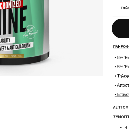
ΠΛΗΡΟΦ
• 5% Έ
• 5% Έ
• Τηλε
• Αποσ
• Επιλ
ΛΕΠΤΟΜ
ΣΥΝΟΠΤ
Η