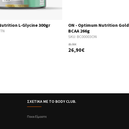
utrition L-Glycine 300gr
ON - Optimum Nutrition Gold
BCAA 266g
GTN
SKU:
BC00003ON
38,90€
26,90€
ΣΧΕΤΙΚΑ ΜΕ ΤΟ BODY CLUB.
Ποιοι Είμαστε