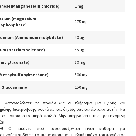
nese(Manganese(II) chloride)
2 mg
esium (magnesium
375 mg
rophosphate)
bdenum (Ammonium molybdate)
50 μg
ium (Natrium selenate)
55 μg
zinc gluconate)
10 mg
Methylsulfonylmethane)
500 mg
 Glucosamine
250 mg
Η: Καταναλώστε το προϊόν ως συμπλήρωμα μία υγιούς και
ημένης διατροφικής ρουτίνας και όχι ως υποκατάστατο αυτής. Να
ται μακριά από μικρά παιδιά. Μην υπερβαίνετε την προτεινόμενη
ία!
ΣΗ! Οι εικόνες που παρουσιάζονται είναι καθαρά για
ατικούς και διαφημιστικούς σκοπούς. Η τελική εικόνα του προϊόντος