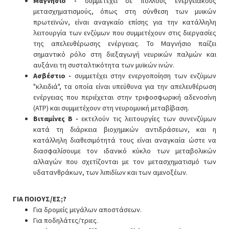
Μαγνήσιο -
συμμετέχει σε πολλούς ενεργειακούς
μετασχηματισμούς, όπως στη σύνθεση των μυικών
πρωτεϊνών, είναι αναγκαίο επίσης για την κατάλληλη
λειτουργία των ενζύμων που συμμετέχουν στις διεργασίες
της απελευθέρωσης ενέργειας. Το Μαγνήσιο παίζει
σημαντικό ρόλο στη διεξαγωγή νευρικών παλμών και
αυξάνει τη συσταλτικότητα των μυϊκών ινών.
Ασβέστιο -
συμμετέχει στην ενεργοποίηση των ενζύμων
"κλειδιά", τα οποία είναι υπεύθυνα για την απελευθέρωση
ενέργειας που περιέχεται στην τριφοσφωρική αδενοσίνη
(ATP) και συμμετέχουν στη νευρομυική μεταβίβαση.
Βιταμίνες B -
εκτελούν τις λειτουργίες των συνενζύμων
κατά τη διάρκεια βιοχημικών αντιδράσεων, και η
κατάλληλη διαθεσιμότητά τους είναι αναγκαία ώστε να
διασφαλίσουμε τον ιδανικό κύκλο των μεταβολικών
αλλαγών που σχετίζονται με τον μετασχηματισμό των
υδατανθράκων, των λιπιδίων και των αμινοξέων.
ΓΙΑ ΠΟΙΟΥΣ/ΕΣ;?
Για δρομείς μεγάλων αποστάσεων.
Για ποδηλάτες/τριες.