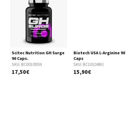
gr
Scitec Nutrition GH Surge
Biotech USA L-Arginine 90
B
90 Caps.
Caps
3
SKU:
BC00109SN
SKU:
BC10104BU
S
17,50€
15,90€
3