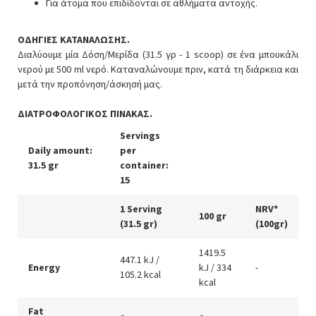
Για άτομα που επιδίδονται σε αθλήματα αντοχής.
ΟΔΗΓΙΕΣ ΚΑΤΑΝΑΛΩΣΗΣ.
Διαλύουμε μία Δόση/Μερίδα (31.5 γρ - 1 scoop) σε ένα μπουκάλι
νερού με 500 ml νερό. Καταναλώνουμε πριν, κατά τη διάρκεια και
μετά την προπόνηση/άσκησή μας.
ΔΙΑΤΡΟΦΟΛΟΓΙΚΟΣ ΠΙΝΑΚΑΣ.
Servings
Daily amount:
per
31.5 gr
container:
15
1 Serving
NRV*
100 gr
(31.5 gr)
(100gr)
1419.5
447.1 kJ /
Energy
kJ / 334
-
105.2 kcal
kcal
Fat