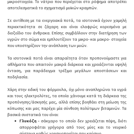
μικροστοιχεία. Το νάτριο που περιέχεται στο ρόφημα αποτρέπει
αποτελεσματικά το σχηματισμό μυϊκών κραμπών.
Σε αντίθεση με τα ενεργειακά ποτά, τα ισοτονικά έχουν χαμηλή
περιεκτικότητα σε ζάχαρη και είναι ελαφρώς κορεσμένα με
διοξείδιο του άνθρακα. Επίσης συμβάλλουν στην διατήρηση των
υγρών στο σώμα και εμπλουτίζουν τα μικρο- και μακρο- στοιχεία
που υποστηρίζουν την ανάπλαση των μυών.
Τα ισοτονικά ποτά είναι απαραίτητα όταν προπονούμαστε για
αθλήματα που απαιτούν μακρά διάρκεια και χρειάζονται υψηλή
ένταση, για παράδειγμα τρέξιμο μεγάλων αποστάσεων και
ποδηλασία.
Χάρη στην ειδική του φόρμουλα, όχι μόνο αναπληρώνει τα υγρά
και τους ηλεκτρολύτες, τα οποία χάνουμε κατά τη διάρκεια της
προπόνησης/άσκησής μας, αλλά επίσης βοηθάει στη μείωση της
κόπωσης και μας παρέχει μία σύνθεση πολύτιμων βιταμινών. Τα
βασικά συστατικά του είναι:
Γλυκόζη -
σάκχαρο το οποίο δεν χρειάζεται πέψη, διότι
απορροφάται γρήγορα από τους μύες και το νευρικό
σύστημα καθώς χρησιμοποιείται σαν καύσιμο.