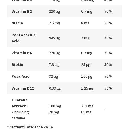
Vitamin B2
220 μg
0.7 mg
50%
Niacin
2.5 mg
8 mg
50%
Pantothenic
945 μg
3 mg
50%
Acid
Vitamin B6
220 μg
0.7 mg
50%
Biotin
7.9 μg
25 μg
50%
Folic Acid
32 μg
100 μg
50%
Vitamin B12
0.39 μg
1.25 μg
50%
Guarana
extract
100 mg
317 mg
-
- including
20 mg
69 mg
caffeine
* Nutrient Reference Value.