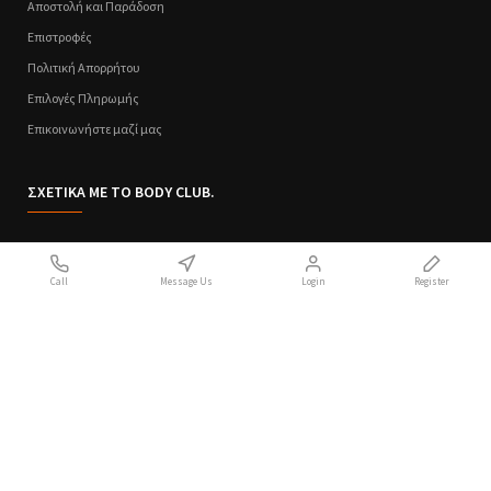
Αποστολή και Παράδοση
Επιστροφές
Πολιτική Απορρήτου
Επιλογές Πληρωμής
Επικοινωνήστε μαζί μας
ΣΧΕΤΙΚΑ ΜΕ ΤΟ BODY CLUB.
Ποιοι Είμαστε
Call
Message Us
Login
Register
Sitemap
Όροι Χρήσης
Πολιτική Απορρήτου