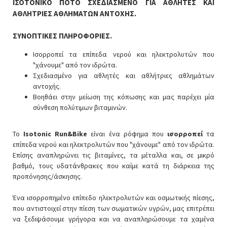
ΙΣΟΤΟΝΙΚΟ ΠΟΤΟ ΣΧΕΔΙΑΣΜΕΝΟ ΓΙΑ ΑΘΛΗΤΕΣ ΚΑΙ
ΑΘΛΗΤΡΙΕΣ ΑΘΛΗΜΑΤΩΝ ΑΝΤΟΧΗΣ.
ΣΥΝΟΠΤΙΚΕΣ ΠΛΗΡΟΦΟΡΙΕΣ.
Ισορροπεί τα επίπεδα νερού και ηλεκτρολυτών που
"χάνουμε" από τον ιδρώτα.
Σχεδιασμένο για αθλητές και αθλήτριες αθλημάτων
αντοχής.
Βοηθάει στην μείωση της κόπωσης και μας παρέχει μία
σύνθεση πολύτιμων βιταμινών.
Το
Isotonic Run&Bike
είναι ένα ρόφημα που
ισορροπεί
τα
επίπεδα νερού και ηλεκτρολυτών που "χάνουμε" από τον ιδρώτα.
Επίσης αναπληρώνει τις βιταμίνες, τα μέταλλα και, σε μικρό
βαθμό, τους υδατάνθρακες που καίμε κατά τη διάρκεια της
προπόνησης/άσκησης.
Ένα ισορροπημένο επίπεδο ηλεκτρολυτών και οσμωτικής πίεσης,
που αντιστοιχεί στην πίεση των σωματικών υγρών, μας επιτρέπει
να ξεδιψάσουμε γρήγορα και να αναπληρώσουμε τα χαμένα