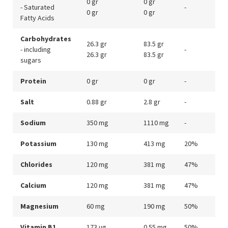
0 gr
0 gr
- Saturated
-
0 gr
0 gr
Fatty Acids
Carbohydrates
26.3 gr
83.5 gr
- including
-
26.3 gr
83.5 gr
sugars
Protein
0 gr
0 gr
-
Salt
0.88 gr
2.8 gr
-
Sodium
350 mg
1110 mg
-
Potassium
130 mg
413 mg
20%
Chlorides
120 mg
381 mg
47%
Calcium
120 mg
381 mg
47%
Magnesium
60 mg
190 mg
50%
Vitamin B1
173 μg
0.55 mg
50%