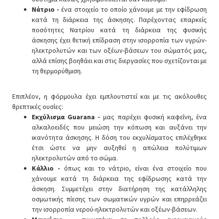
Νάτριο -
ένα στοιχείο το οποίο χάνουμε με την εφίδρωση
κατά τη διάρκεια της άσκησης. Παρέχοντας επαρκείς
ποσότητες Νατρίου κατά τη διάρκεια της φυσικής
άσκησης έχει θετική επίδραση στην ισορροπία των υγρών-
ηλεκτρολυτών και των οξέων-βάσεων του σώματός μας,
αλλά επίσης βοηθάει και στις διεργασίες που σχετίζονται με
τη θερμορύθμιση.
Επιπλέον, η φόρμουλα έχει εμπλουτιστεί και με τις ακόλουθες
θρεπτικές ουσίες:
Εκχύλισμα Guarana -
μας παρέχει φυσική καφεΐνη, ένα
αλκαλοειδές που μειώση την κόπωση και αυξάνει την
ικανότητα άσκησης. Η δόση του εκχυλίσματος επιλέχθηκε
έτσι ώστε να μην αυξηθεί η απώλεια πολύτιμων
ηλεκτρολυτών από το σώμα.
Κάλλιο -
όπως και το νάτριο, είναι ένα στοιχείο που
χάνουμε κατά τη διάρκεια της εφίδρωσης κατά την
άσκηση. Συμμετέχει στην διατήρηση της κατάλληλης
οσμωτικής πίεσης των σωματικών υγρών και επηρρεάζει
την ισορροπία νερού-ηλεκτρολυτών και οξέων-βάσεων.