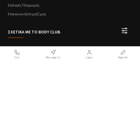
Επιλογές Πληρωμής
Επικοινωνήστε μαζί μας
ΣΧΕΤΙΚΑ ΜΕ ΤΟ BODY CLUB.
Ποιοι Είμαστε
Call
Message Us
Login
Register
Sitemap
Όροι Χρήσης
Πολιτική Απορρήτου
Handcrafted with 💙 in Athens