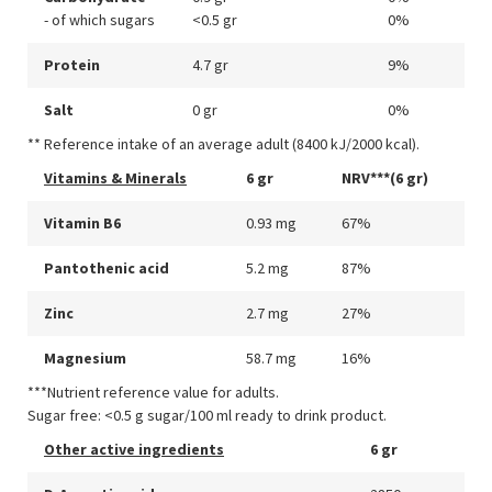
- of which sugars
<0.5 gr
0%
Protein
4.7 gr
9%
Salt
0 gr
0%
** Reference intake of an average adult (8400 kJ/2000 kcal).
Vitamins & Minerals
6 gr
NRV***(6 gr)
Vitamin B6
0.93 mg
67%
Pantothenic acid
5.2 mg
87%
Zinc
2.7 mg
27%
Magnesium
58.7 mg
16%
***Nutrient reference value for adults.
Sugar free: <0.5 g sugar/100 ml ready to drink product.
Other active ingredients
6 gr