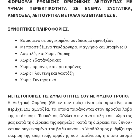
ΦΟΡΜΟΥΛΑ ΡΥΘΜΙΣΗΣ ΟΡΜΟΝΙΚΗΣ ΛΕΙΤΟΥΡΓΙΑΣ ΜΕ
ΥΨΗΛΗ ΠΕΡΙΕΚΤΙΚΟΤΗΤΑ ΣΕ ΕΝΕΡΓΑ ΣΥΣΤΑΤΙΚΑ,
ΑΜΙΝΟΞΕΑ, ΛΕΙΤΟΥΡΓΙΚΑ ΜΕΤΑΛΛΑ ΚΑΙ ΒΙΤΑΜΙΝΕΣ B.
ΣΥΝΟΠΤΙΚΕΣ ΠΛΗΡΟΦΟΡΙΕΣ.
Βασισμένο σε συγεκριμένο συνδυασμό αμινοξέων
Με προστιθέμενο Ψευδάργυρο, Μαγνήσιο και Βιταμίνες B
Ασφαλές και Χωρίς Doping
Χωρίς Υδατάνθρακες
Χωρίς ορμόνες και προ-ορμόνες
Χωρίς Γλουτένη και Λακτόζη
Χωρίς Συντηρητικά
ΜΕΓΙΣΤΟΠΟΙΗΣΕ ΤΙΣ ΔΥΝΑΤΟΤΗΤΕΣ ΣΟΥ ΜΕ ΦΥΣΙΚΟ ΤΡΟΠΟ.
Η Αυξητική Ορμόνη (GH εν συντομία) είναι μία πρωτεΐνη που
περιέχει 191 αμινοξέα, τα οποία παράγονται στον πρόσθιο λοβό
της υπόφυσης. Τυπικά συμβάλλει στην ανάπτυξη του σώματος
μας κατά τη διάρκεια της εφηβείας. Κατά τη διάρκεια του ύπνου -
και πιο συγκεκριμένα του βαθύ ύπνου - ο Υποθάλαμος ρυθμίζει την
έκκριση της αυξητικής ορμόνης που παράγεται, η οποία μπορεί