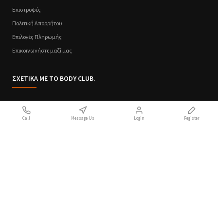
Επιστροφές
Πολιτική Απορρήτου
Επιλογές Πληρωμής
Επικοινωνήστε μαζί μας
ΣΧΕΤΙΚΑ ΜΕ ΤΟ BODY CLUB.
Ποιοι Είμαστε
Call
Message Us
Login
Register
Sitemap
Όροι Χρήσης
Πολιτική Απορρήτου
Handcrafted with 💙 in Athens