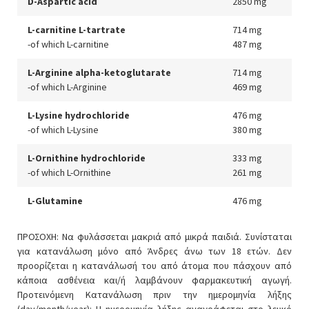
D-Aspartic acid
2850 mg
L-carnitine L-tartrate
714 mg
-of which L-carnitine
487 mg
L-Arginine alpha-ketoglutarate
714 mg
-of which L-Arginine
469 mg
L-Lysine hydrochloride
476 mg
-of which L-Lysine
380 mg
L-Ornithine hydrochloride
333 mg
-of which L-Ornithine
261 mg
L-Glutamine
476 mg
ΠΡΟΣΟΧΗ: Να φυλάσσεται μακριά από μικρά παιδιά. Συνίσταται
για κατανάλωση μόνο από Άνδρες άνω των 18 ετών. Δεν
προορίζεται η κατανάλωσή του από άτομα που πάσχουν από
κάποια ασθένεια και/ή λαμβάνουν φαρμακευτική αγωγή.
Προτεινόμενη Κατανάλωση πριν την ημερομηνία λήξης
(day/month/year): Η ημερομηνία λήξης αναγράφεται στο λευκό