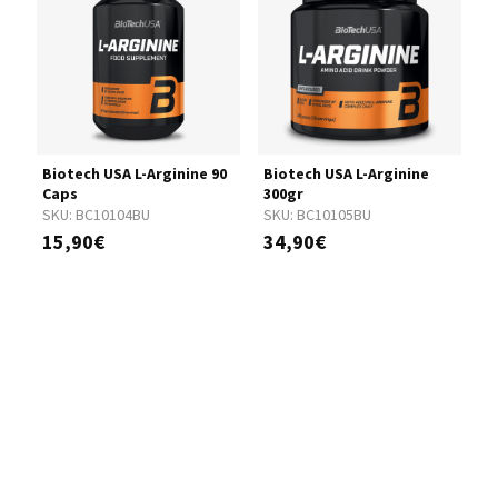
gr
Biotech USA L-Arginine 90
Biotech USA L-Arginine
B
Caps
300gr
T
SKU:
BC10104BU
SKU:
BC10105BU
S
15,90€
34,90€
1