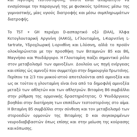
ενισχύσουμε την παραγωγή της με φυσικούς τρόπους: μέσω της
γυμναστικής, μίας υγιούς διατροφής και μέσω συμπληρωμάτων
διατροφής.
Το TST + GH περιέχει D-ασπαρτικό οξύ (DAA), Άλφα
Κετογλουταρική Αργινίνη (AAKG), L-Γλουταμίνη, L-Καρνιτίνη L-
tartrate, Υδροχλωρική L-ορνιθίνη και L-λύσινη, αλλά το προϊόν
ολοκληρώνεται με την προσθήκη των Βιταμινών B5 και B6,
Μαγνήσιο και Ψευδάργυρο. Η Γλουταμίνη παίζει σημαντικό ρόλο
στον μεταβολισμό των αμινοξέων. Δουλεύει ως πηγή ενέργειας
και επίσης ώς αμινοξύ που συμμετέχει στην δημιουργία Πρωτεΐνης.
Περίπου τα 2/3 του μυικού ιστού αποτελούνται από αμινοξέα και
ως εκ τούτου η γλουταμίνη είναι ένα από τα δημοφιλή αμινοξέα
μεταξύ των αθλητών και των αθλητριών. Βιταμίνη B6 συμβάλλει
στην ρύθμιση της ορμονικής δραστηριότητας. Ο Ψευδάργυεος
βοηθάει στην διατήρηση των επιπέδων τεστοστερόνης στο αίμα.
Η Βιταμίνη B5 συμβάλλει στην σύνθεση και τον μεταβολισμό των
στεροειδών ορμονών της Βιταμίνης D και συγκεκριμένων
νευροδιαβιβαστών όπως επίσης και στην μείωση της κούρασης
και κόπωσης.