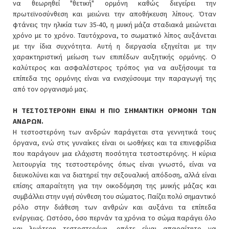
να θεωρηθεί "θετική" ορμόνη καθώς διεγείρει την
πρωτεϊνοσύνθεση και μειώνει την αποθήκευση λίπους. Όταν
φτάνεις την ηλικία των 35-40, η μυική μάζα σταδιακά μειώνεται
χρόνο με το χρόνο. Ταυτόχρονα, το σωματικό λίπος αυξάνεται
με την ίδια συχνότητα. Αυτή η διεργασία εξηγείται με την
χαρακτηριστική μείωση των επιπέδων αυξητικής ορμόνης. Ο
καλύτερος και ασφαλέστερος τρόπος για να αυξήσουμε τα
επίπεδα της ορμόνης είναι να ενισχύσουμε την παραγωγή της
από τον οργανισμό μας.
Η ΤΕΣΤΟΣΤΕΡΟΝΗ ΕΙΝΑΙ Η ΠΙΟ ΣΗΜΑΝΤΙΚΗ ΟΡΜΟΝΗ ΤΩΝ
ΑΝΔΡΩΝ.
Η τεστοστερόνη των ανδρών παράγεται στα γεννητικά τους
όργανα, ενώ στις γυναίκες είναι οι ωοθήκες και τα επινεφρίδια
που παράγουν μια ελάχιστη ποσότητα τεστοστερόνης. Η κύρια
λειτουργία της τεστοστερόνης όπως είναι γνωστό, είναι να
διευκολύνει και να διατηρεί την σεξουαλική απόδοση, αλλά είναι
επίσης απαραίτητη για την οικοδόμηση της μυικής μάζας και
συμβάλλει στην υγιή σύνθεση του σώματος. Παίζει πολύ σημαντικό
ρόλο στην διάθεση των ανθρών και αυξάνει τα επίπεδα
ενέργειας. Ωστόσο, όσο περνάν τα χρόνια το σώμα παράγει όλο
και λιγότερη τεστοστερόνη, οπότε είναι απαραίτητο να