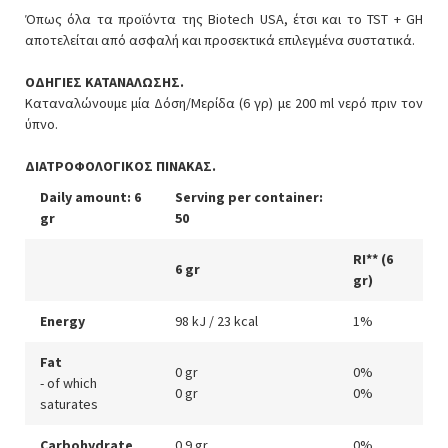
Όπως όλα τα προϊόντα της Biotech USA, έτσι και το TST + GH
αποτελείται από ασφαλή και προσεκτικά επιλεγμένα συστατικά.
ΟΔΗΓΙΕΣ ΚΑΤΑΝΑΛΩΣΗΣ.
Καταναλώνουμε μία Δόση/Μερίδα (6 γρ) με 200 ml νερό πριν τον
ύπνο.
ΔΙΑΤΡΟΦΟΛΟΓΙΚΟΣ ΠΙΝΑΚΑΣ.
Daily amount: 6
Serving per container:
gr
50
RI** (6
6 gr
gr)
Energy
98 kJ / 23 kcal
1%
Fat
0 gr
0%
- of which
0 gr
0%
saturates
Carbohydrate
0.9 gr
0%