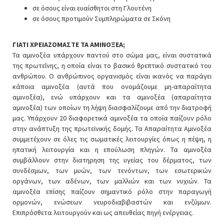
σε όσους είναι ευαίσθητοι στη Γλουτένη
σε όσους προτιμούν Συμπληρώματα σε Σκόνη
ΓΙΑΤΙ ΧΡΕΙΑΖΟΜΑΣΤΕ ΤΑ ΑΜΙΝΟΞΕΑ;
Τα αμινοξέα υπάρχουν παντού στο σώμα μας, είναι συστατικά
της πρωτεΐνης, η οποία είναι το βασικό θρεπτικό συστατικό του
ανθρώπου. Ο ανθρώπινος οργανισμός είναι ικανός να παράγει
κάποια αμινοξέα (αυτά που ονομάζουμε μη-απαραίτητα
αμινοξέα), ενώ υπάρχουν και τα αμινοξέα (απαραίτητα
αμινοξέα) των οποίων τη λήψη διασφαλίζουμε από την διατροφή
μας. Υπάρχουν 20 διαφορετικά αμινοξέα τα οποία παίζουν ρόλο
στην ανάπτυξη της πρωτεϊνικής δομής. Τα Απαραίτητα Αμινοξέα
συμμετέχουν σε όλες τις σωματικές λειτουργίες όπως η πέψη, η
ηπατική λειτουργία και η επούλωση πληγών. Τα αμινοξέα
συμβάλλουν στην διατηρηση της υγείας του δέρματος, των
συνδέσμων, των μυών, των τενόντων, των εσωτερικών
οργάνων, των αδένων, των μαλλιών και των νυχιών. Τα
αμινοξέα επίσης παίζουν σημαντικό ρόλο στην παραγωγή
ορμονών, ενώσεων νευροδιαβιβαστών και ενζύμων.
Επιπρόσθετα λειτουργούν και ως απευθείας πηγή ενέργειας.