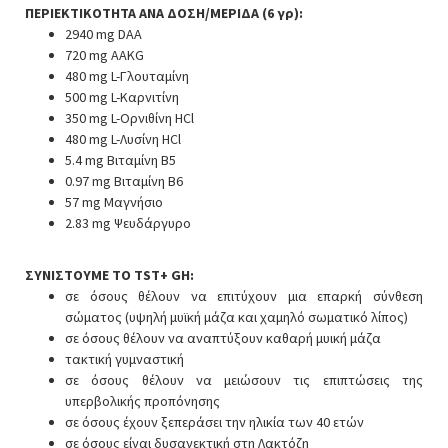
ΠΕΡΙΕΚΤΙΚΟΤΗΤΑ ΑΝΑ ΔΟΣΗ/ΜΕΡΙΔΑ (6 γρ):
2940 mg DAA
720 mg AAKG
480 mg L-Γλουταμίνη
500 mg L-Καρνιτίνη
350 mg L-Ορνιθίνη HCl
480 mg L-Λυσίνη HCl
5.4 mg Βιταμίνη B5
0.97 mg Βιταμίνη B6
57 mg Μαγνήσιο
2.83 mg Ψευδάργυρο
ΣΥΝΙΣΤΟΥΜΕ ΤΟ TST+ GH:
σε όσους θέλουν να επιτύχουν μια επαρκή σύνθεση
σώματος (υψηλή μυϊκή μάζα και χαμηλό σωματικό λίπος)
σε όσους θέλουν να αναπτύξουν καθαρή μυική μάζα
τακτική γυμναστική
σε όσους θέλουν να μειώσουν τις επιπτώσεις της
υπερβολικής προπόνησης
σε όσους έχουν ξεπεράσει την ηλικία των 40 ετών
σε όσους είναι δυσανεκτική στη Λακτόζη