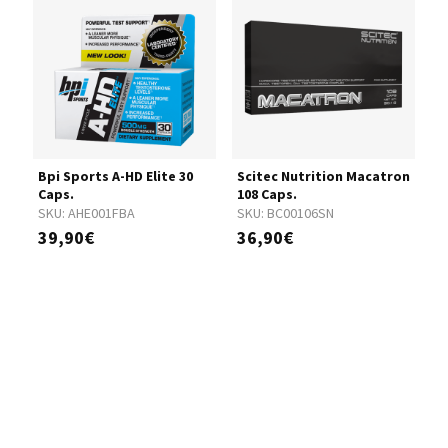
Bpi Sports A-HD Elite 30
Scitec Nutrition Macatron
B
Caps.
108 Caps.
S
SKU:
AHE001FBA
SKU:
BC00106SN
1
39,90€
36,90€