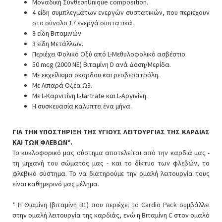
Μοναδική ΣύνθεσηUnique composition.
4 είδη συμπλεγμάτων ενεργών συστατικών, που περιέχουν
στο σύνολο 17 ενεργά συστατικά.
8 είδη Βιταμινών.
3 είδη Μετάλλων.
Περιέχει Φολικό Οξύ από L-Μεθυλοφολικό ασβέστιο.
50 mcg (2000 NE) Βιταμίνη D ανά Δόση/Μερίδα.
Με εκχείλισμα σκόρδου και ρεσβερατρόλη.
Με Λιπαρά Οξέα Ω3.
Με L-Καρνιτίνη L-tartrate και L-Αργινίνη.
Η συσκευασία καλύπτει ένα μήνα.
ΓΙΑ ΤΗΝ ΥΠΟΣΤΗΡΙΞΗ ΤΗΣ ΥΓΙΟΥΣ ΛΕΙΤΟΥΡΓΙΑΣ ΤΗΣ ΚΑΡΔΙΑΣ
ΚΑΙ ΤΩΝ ΦΛΕΒΩΝ*.
Το κυκλοφορικό μας σύστημα αποτελείται από την καρδιά μας -
τη μηχανή του σώματός μας - και το δίκτυο των φλεβών, το
φλεβικό σύστημα. Το να διατηρούμε την ομαλή λειτουργία τους
είναι καθημερινό μας μέλημα.
* Η Θιαμίνη (βιταμίνη B1) που περιέχει το Cardio Pack συμβάλλει
στην ομαλή λειτουργία της καρδιάς, ενώ η Βιταμίνη C στον ομαλό