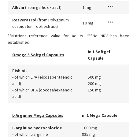
Allicin
(from garlic extract)
1 mg
***
Resveratrol
(from Polygonum
10 mg
***
cuspidatum root extract)
**Nutrient reference value for adults. ***No NRV has been
established.
in 1 Softgel
Omega 3 Softgel Capsules
Capsule
Fish oil
- of which EPA (eicosapentaenoic
500 mg
acid)
200 mg
- of which DHA (docosahexaenoic
150 mg
acid)
L-Arginine Mega Capsules
in 1 Mega Capsule
L-arginine hydrochloride
1000 mg
- of which L-arginine
825 mg