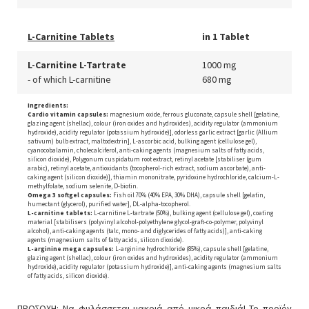
L-Carnitine Tablets
in 1 Tablet
L-Carnitine L-Tartrate
1000 mg
- of which L-carnitine
680 mg
Ingredients:
Cardio vitamin capsules:
magnesium oxide, ferrous gluconate, capsule shell [gelatine,
glazing agent (shellac), colour (iron oxides and hydroxides), acidity regulator (ammonium
hydroxide), acidity regulator (potassium hydroxide)], odorless garlic extract [garlic (Allium
sativum) bulb extract, maltodextrin], L-ascorbic acid, bulking agent (cellulose gel),
cyanocobalamin, cholecalciferol, anti-caking agents (magnesium salts of fatty acids,
silicon dioxide), Polygonum cuspidatum root extract, retinyl acetate [stabiliser (gum
arabic), retinyl acetate, antioxidants (tocopherol-rich extract, sodium ascorbate), anti-
caking agent (silicon dioxide)], thiamin mononitrate, pyridoxine hydrochloride, calcium-L-
methylfolate, sodium selenite, D-biotin.
Omega 3 softgel capsules:
Fish oil 70% (40% EPA, 30% DHA), capsule shell [gelatin,
humectant (glycerol), purified water], DL-alpha-tocopherol.
L-carnitine tablets:
L-carnitine L-tartrate (50%), bulking agent (cellulose gel), coating
material [stabilisers (polyvinyl alcohol-polyethylene glycol-graft-co-polymer, polyvinyl
alcohol), anti-caking agents (talc, mono- and diglycerides of fatty acids)], anti-caking
agents (magnesium salts of fatty acids, silicon dioxide).
L-arginine mega capsules:
L-arginine hydrochloride (85%), capsule shell [gelatine,
glazing agent (shellac), colour (iron oxides and hydroxides), acidity regulator (ammonium
hydroxide), acidity regulator (potassium hydroxide)], anti-caking agents (magnesium salts
of fatty acids, silicon dioxide).
ΠΡΟΣΟΧΗ: Να φυλάσσεται μακριά από μικρά παιδιά! Το προϊόν