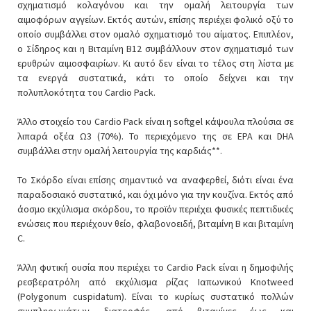
σχηματισμό κολαγόνου και την ομαλή λειτουργία των
αιμοφόρων αγγείων. Εκτός αυτών, επίσης περιέχει φολικό οξύ το
οποίο συμβάλλει στον ομαλό σχηματισμό του αίματος. Επιπλέον,
ο Σίδηρος και η Βιταμίνη B12 συμβάλλουν στον σχηματισμό των
ερυθρών αιμοσφαιρίων. Κι αυτό δεν είναι το τέλος στη λίστα με
τα ενεργά συστατικά, κάτι το οποίο δείχνει και την
πολυπλοκότητα του Cardio Pack.
Άλλο στοιχείο του Cardio Pack είναι η softgel κάψουλα πλούσια σε
λιπαρά οξέα Ω3 (70%). Το περιεχόμενο της σε EPA και DHA
συμβάλλει στην ομαλή λειτουργία της καρδιάς**.
Το Σκόρδο είναι επίσης σημαντικό να αναφερθεί, διότι είναι ένα
παραδοσιακό συστατικό, και όχι μόνο για την κουζίνα. Εκτός από
άοσμο εκχύλισμα σκόρδου, το προϊόν περιέχει φυσικές πεπτιδικές
ενώσεις που περιέχουν θείο, φλαβονοειδή, βιταμίνη Β και βιταμίνη
C.
Άλλη φυτική ουσία που περιέχει το Cardio Pack είναι η δημοφιλής
ρεσβερατρόλη από εκχύλισμα ρίζας Ιαπωνικού Knotweed
(Polygonum cuspidatum). Είναι το κυρίως συστατικό πολλών
συμπληρωμάτων διατροφής, από βιταμίνες έως και