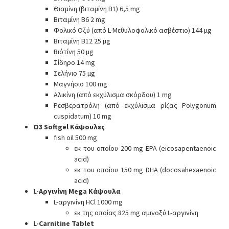
Θιαμίνη (βιταμίνη B1) 6,5 mg
Βιταμίνη B6 2 mg
Φολικό Οξύ (από L-Μεθυλοφολικό ασβέστιο) 144 µg
Βιταμίνη B12 25 µg
Βιότίνη 50 µg
Σίδηρο 14 mg
Σελήνιο 75 µg
Μαγνήσιο 100 mg
Αλικίνη (από εκχύλισμα σκόρδου) 1 mg
Ρεσβερατρόλη (από εκχύλισμα ρίζας Polygonum
cuspidatum) 10 mg
Ω3 Softgel Κάψουλες
fish oil 500 mg
εκ του οποίου 200 mg EPA (eicosapentaenoic
acid)
εκ του οποίου 150 mg DHA (docosahexaenoic
acid)
L-Αργινίνη Mega Κάψουλα
L-αργινίνη HCl 1000 mg
εκ της οποίας 825 mg αμινοξύ L-αργινίνη
L-Carnitine Tablet