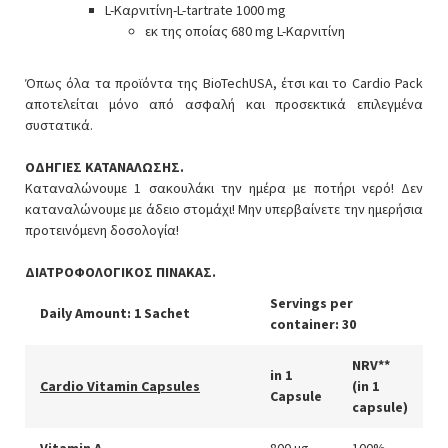
L-Καρνιτίνη-L-tartrate 1000 mg
εκ της οποίας 680 mg L-Καρνιτίνη
Όπως όλα τα προϊόντα της BioTechUSA, έτσι και το Cardio Pack
αποτελείται μόνο από ασφαλή και προσεκτικά επιλεγμένα
συστατικά.
ΟΔΗΓΙΕΣ ΚΑΤΑΝΑΛΩΣΗΣ.
Καταναλώνουμε 1 σακουλάκι την ημέρα με ποτήρι νερό! Δεν
καταναλώνουμε με άδειο στομάχι! Μην υπερβαίνετε την ημερήσια
προτεινόμενη δοσολογία!
ΔΙΑΤΡΟΦΟΛΟΓΙΚΟΣ ΠΙΝΑΚΑΣ.
Servings per
Daily Amount: 1 Sachet
container: 30
NRV**
in 1
Cardio Vitamin Capsules
(in 1
Capsule
capsule)
Vitamin A
800 μg
100%