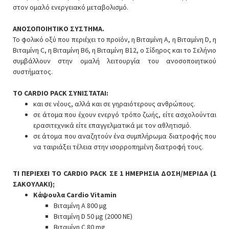
στον ομαλό ενεργειακό μεταβολισμό.
ΑΝΟΣΟΠΟΙΗΤΙΚΟ ΣΥΣΤΗΜΑ.
Το φολικό οξύ που περιέχει το προϊόν, η Βιταμίνη A, η Βιταμίνη D, η
Βιταμίνη C, η Βιταμίνη B6, η Βιταμίνη B12, ο Σίδηρος και το Σελήνιο
συμβάλλουν στην ομαλή λειτουργία του ανοσοποιητικού
συστήματος.
ΤΟ CARDIO PACK ΣΥΝΙΣΤΑΤΑΙ:
και σε νέους, αλλά και σε γηραιότερους ανθρώπους.
σε άτομα που έχουν ενεργό τρόπο ζωής, είτε ασχολούνται
ερασιτεχνικά είτε επαγγελματικά με τον αθλητισμό.
σε άτομα που αναζητούν ένα συμπλήρωμα διατροφής που
να ταιριάξει τέλεια στην ισορροπημένη διατροφή τους.
ΤΙ ΠΕΡΙΕΧΕΙ ΤΟ CARDIO PACK ΣΕ 1 ΗΜΕΡΗΣΙΑ ΔΟΣΗ/ΜΕΡΙΔΑ (1
ΣΑΚΟΥΛΑΚΙ);
Κάψουλα Cardio Vitamin
Βιταμίνη A 800 µg
Βιταμίνη D 50 µg (2000 NE)
Βιταμίνη C 80 mg