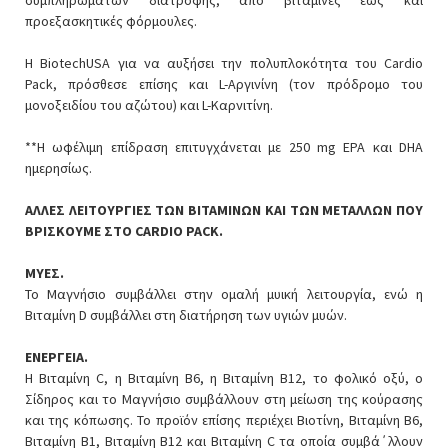
προεξασκητικές φόρμουλες.
Η BiotechUSA για να αυξήσει την πολυπλοκότητα του Cardio
Pack, πρόσθεσε επίσης και L-Αργινίνη (τον πρόδρομο του
μονοξειδίου του αζώτου) και L-Καρνιτίνη.
**Η ωφέλιμη επίδραση επιτυγχάνεται με 250 mg EPA και DHA
ημερησίως.
ΑΛΛΕΣ ΛΕΙΤΟΥΡΓΙΕΣ ΤΩΝ ΒΙΤΑΜΙΝΩΝ ΚΑΙ ΤΩΝ ΜΕΤΑΛΛΩΝ ΠΟΥ
ΒΡΙΣΚΟΥΜΕ ΣΤΟ CARDIO PACK.
ΜΥΕΣ.
Το Μαγνήσιο συμβάλλει στην ομαλή μυική λειτουργία, ενώ η
Βιταμίνη D συμβάλλει στη διατήρηση των υγιών μυών.
ΕΝΕΡΓΕΙΑ.
Η Βιταμίνη C, η Βιταμίνη B6, η Βιταμίνη B12, το φολικό οξύ, ο
Σίδηρος και το Μαγνήσιο συμβάλλουν στη μείωση της κούρασης
και της κόπωσης. Το προϊόν επίσης περιέχει Βιοτίνη, Βιταμίνη B6,
Βιταμίνη B1, Βιταμίνη B12 και Βιταμίνη C τα οποία συμβά΄λλουν