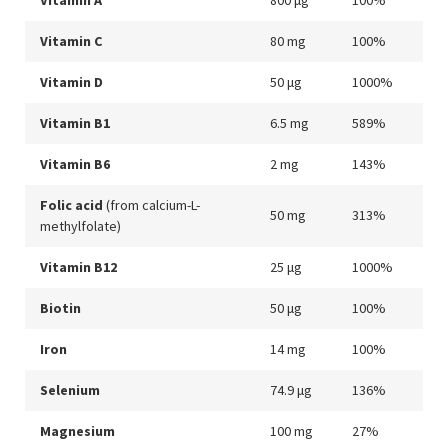
Vitamin C
80 mg
100%
Vitamin D
50 μg
1000%
Vitamin B1
6.5 mg
589%
Vitamin B6
2 mg
143%
Folic acid
(from calcium-L-
50 mg
313%
methylfolate)
Vitamin B12
25 μg
1000%
Biotin
50 μg
100%
Iron
14 mg
100%
Selenium
74.9 μg
136%
Magnesium
100 mg
27%