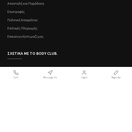
Αποστολή και Παράδοση
Επιστροφές
Πολιτική Απορρήτου
Επιλογές Πληρωμής
Επικοινωνήστε μαζί μας
ΣΧΕΤΙΚΑ ΜΕ ΤΟ BODY CLUB.
Ποιοι Είμαστε
Call
Message Us
Login
Register
Sitemap
Όροι Χρήσης
Πολιτική Απορρήτου