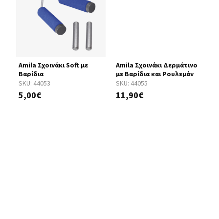
Amila Σχοινάκι Soft με
Amila Σχοινάκι Δερμάτινο
M
Βαρίδια
με Βαρίδια και Ρουλεμάν
(
Κ
SKU:
44053
SKU:
44055
S
5,00€
11,90€
1