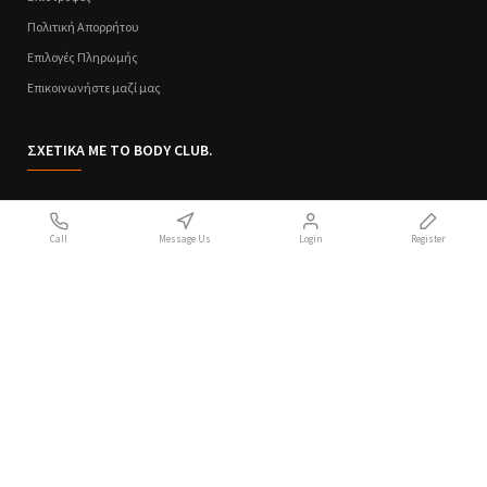
Πολιτική Απορρήτου
Επιλογές Πληρωμής
Επικοινωνήστε μαζί μας
ΣΧΕΤΙΚΑ ΜΕ ΤΟ BODY CLUB.
Ποιοι Είμαστε
Call
Message Us
Login
Register
Sitemap
Όροι Χρήσης
Πολιτική Απορρήτου
Handcrafted with 💙 in Athens