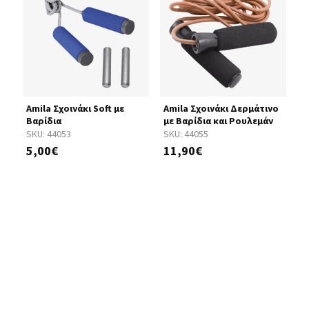
Amila Σχοινάκι Soft με
Amila Σχοινάκι Δερμάτινο
M
Βαρίδια
με Βαρίδια και Ρουλεμάν
(
Κ
SKU:
44053
SKU:
44055
S
5,00€
11,90€
1