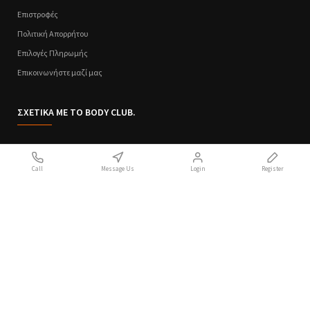
Επιστροφές
Πολιτική Απορρήτου
Επιλογές Πληρωμής
Επικοινωνήστε μαζί μας
ΣΧΕΤΙΚΑ ΜΕ ΤΟ BODY CLUB.
Ποιοι Είμαστε
Call
Message Us
Login
Register
Sitemap
Όροι Χρήσης
Πολιτική Απορρήτου
Handcrafted with 💙 in Athens